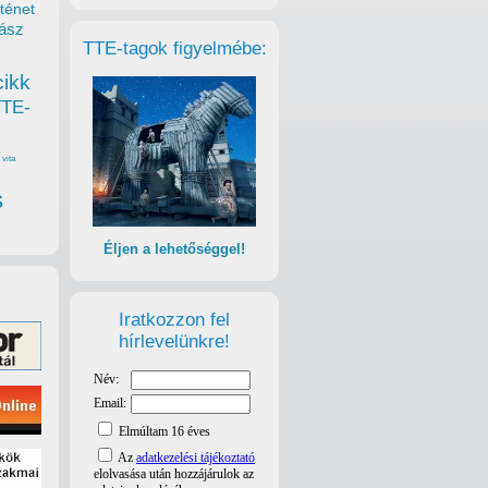
ténet
ász
TTE-tagok figyelmébe:
cikk
TTE-
vita
s
Éljen a lehetőséggel!
Iratkozzon fel
hírlevelünkre!