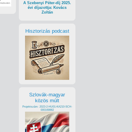
A Szebenyi Péter-díj 2025.
évi díjazottja: Kovács
Zoltán
Hisztorizás podcast
Szlovák-magyar
közös múlt
Projektszám: 2023-2-HU01-KA210-SCH-
000169882