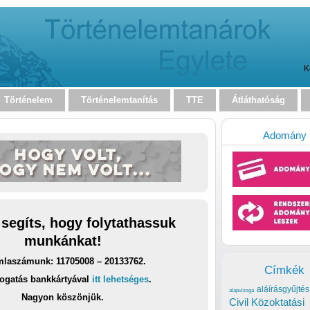
K
Történelem
Történelemtanítás
TTE
Átláthatóság
Adomány
 segíts, hogy folytathassuk
munkánkat!
laszámunk: 11705008 – 20133762.
Címkék
ogatás bankkártyával
itt lehetséges
.
aláírásgyűjtés
alapvizsga
Nagyon köszönjük.
Civil Közoktatási