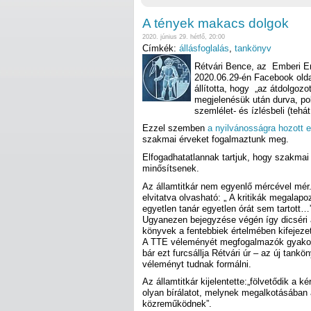
A tények makacs dolgok
2020. június 29. hétfő, 20:00
Címkék:
állásfoglalás
,
tankönyv
Rétvári Bence, az Emberi Er
2020.06.29-én Facebook olda
állította, hogy „az átdolgoz
megjelenésük után durva, pol
szemlélet- és ízlésbeli (teh
Ezzel szemben
a nyilvánosságra hozott
szakmai érveket fogalmaztunk meg.
Elfogadhatatlannak tartjuk, hogy szakmai
minősítsenek.
Az államtitkár nem egyenlő mércével m
elvitatva olvasható: „ A kritikák megalap
egyetlen tanár egyetlen órát sem tartott…
Ugyanezen bejegyzése végén így dicséri az
könyvek a fentebbiek értelmében kifejezet
A TTE véleményét megfogalmazók gyakorl
bár ezt furcsállja Rétvári úr – az új tankö
véleményt tudnak formálni.
Az államtitkár kijelentette:„fölvetődik a
olyan bírálatot, melynek megalkotásában a
közreműködnek”.