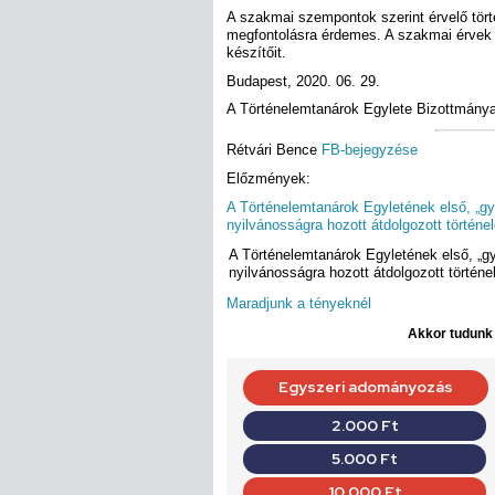
A szakmai szempontok szerint érvelő tö
megfontolásra érdemes. A szakmai érvek ü
készítőit.
Budapest, 2020. 06. 29.
A Történelemtanárok Egylete Bizottmány
Rétvári Bence
FB-bejegyzése
Előzmények:
A Történelemtanárok Egyletének első, „gy
nyilvánosságra hozott átdolgozott történ
A Történelemtanárok Egyletének első, „gy
nyilvánosságra hozott átdolgozott történ
Maradjunk a tényeknél
Akkor tudunk d