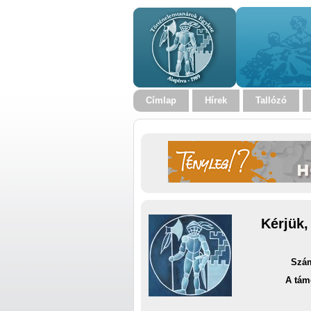
Címlap
Hírek
Tallózó
Kérjük,
Szám
A tám