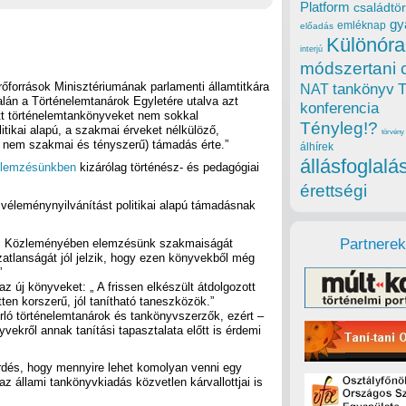
Platform
családtör
gy
emléknap
előadás
Különóra
interjú
módszertani 
őforrások Minisztériumának parlamenti államtitkára
tankönyv
NAT
lán a Történelemtanárok Egyletére utalva azt
konferencia
ott történelemtankönyveket nem sokkal
Tényleg!?
itikai alapú, a szakmai érveket nélkülöző,
törvény
át nem szakmai és tényszerű) támadás érte.”
álhírek
állásfoglalá
 elemzésünkben
kizárólag történész- és pedagógiai
érettségi
 véleménynyilvánítást politikai alapú támadásnak
Partnerek
ér. Közleményében elemzésünk szakmaiságát
ozatlanságát jól jelzik, hogy ezen könyvekből még
”
 új könyveket: „ A frissen elkészült átdolgozott
ten korszerű, jól tanítható taneszközök.”
ó történelemtanárok és tankönyvszerzők, ezért –
nyvekről annak tanítási tapasztalata előtt is érdemi
 kérdés, hogy mennyire lehet komolyan venni egy
z állami tankönyvkiadás közvetlen kárvallottjai is