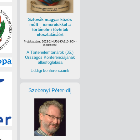
Szlovák-magyar közös
múlt – ismeretekkel a
történelmi tévhitek
eloszlatásáért
Projektszám: 2023-2-HU01-KA210-SCH-
000169882
A Történelemtanárok (35.)
Országos Konferenciájának
állásfoglalása
Eddigi konferenciáink
Szebenyi Péter-díj