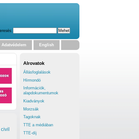
eresés:
Adatvédelem
English
Alrovatok
Állásfoglalások
Hírmondó
Információk,
alapdokumentumok
Kiadványok
Morzsák
Tagoknak
TTE a médiában
civil
TTE-díj