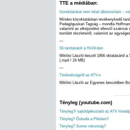
TTE a médiában:
Gondolatokat nem lehet államosítani – vi
Minden közoktatásban tevékenykedő tanár
Pedagóguskari Tagság – mondta Hoffmann R
valamint az elképzelést ellenző szakmai s
testület részleteiről, valamint az egysége
—
56 tanításáról a Hír24-ben
Miklósi László beszél 1956 oktatásáról a
(.mp4 / 24 MB)
—
Töriérettségiről az ATV-n
Miklósi László az Egyenes beszédben Bomb
Tényleg (youtube.com)
Tényleg?! sajtótájékoztató az ATV híradó
Tényleg? Ősbuda a Pilisben?
Tényleg? Sumer rokonság?