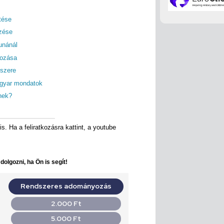
tése
zése
unánál
tozása
szere
gyar mondatok
nnek?
is. Ha a feliratkozásra kattint, a youtube
.
olgozni, ha Ön is segít!