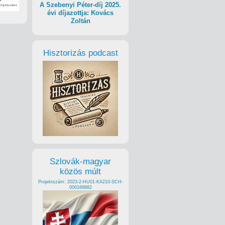
A Szebenyi Péter-díj 2025.
évi díjazottja: Kovács
Zoltán
Hisztorizás podcast
Szlovák-magyar
közös múlt
Projektszám: 2023-2-HU01-KA210-SCH-
000169882