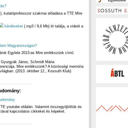
rás?
, kutatóprofesszor szakmai előadása a TTE Mire
kérdéseket
(.mp3 / 9,6 Mb) itt találja, a videót a
énelem Magyarországon?
nárok Egylete 2013-as Mire emlékszünk című
, Gyurgyák János, Schmidt Mária
erenciája. Mire emlékszünk? A közösségi memória
ilágban. (2013. október 12., Kossuth Klub)
tudomány:
ttudomány
TE youtube oldalán. Valamint összegyűjtöttük és
ciával kapcsolatos cikkeket és képeket.