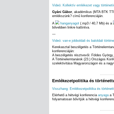
Videó: Kollektív emlékezet vagy történetí
Gyáni Gábor
, akadémikus (MTA BTK TTI)
emlékszünk? című konferenciáján.
A
hanganyagot
(.mp3 / 40,7 Mb)
és a
bővebben linkre kattintva.
—
Videó: van-e jobboldali és baloldali tört
Kerekasztal beszélgetés a Történelemta
konferenciáján:
A beszélgetés résztvevői: Földes György
A Történelemtanárok (23.) Országos Konf
szelektivitása Magyarországon és a nagyv
Emlékezetpolitika és történet
Visszhang: Emlékezetpolitika és történe
Elérhető a hétvégi konferencia
anyaga
a T
folyamatosan bővítjük a hétvégi konferen