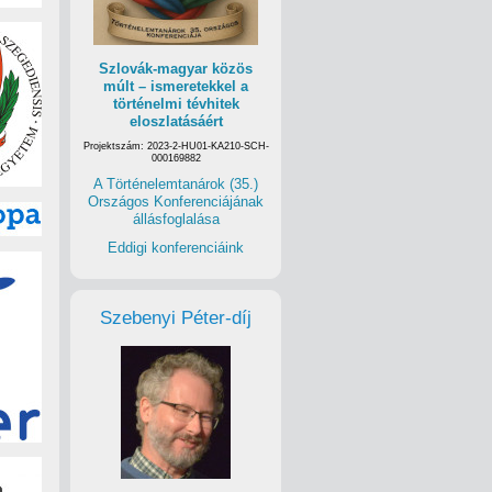
Szlovák-magyar közös
múlt – ismeretekkel a
történelmi tévhitek
eloszlatásáért
Projektszám: 2023-2-HU01-KA210-SCH-
000169882
A Történelemtanárok (35.)
Országos Konferenciájának
állásfoglalása
Eddigi konferenciáink
Szebenyi Péter-díj