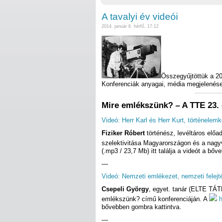
A tavalyi év videói
2014. január 6. hétfő, 17:12
Összegyűjtöttük a 20
Konferenciák anyagai, média megjelenés
Mire emlékszünk? – A TTE 23. 
Videó: Herr Karl és Herr Kurt, történelem
Fiziker Róbert
történész, levéltáros elő
szelektivitása Magyarországon és a nagy
(.mp3 / 23,7 Mb) itt találja a videót a bő
—
Videó: Nemzeti emlékezet, nemzeti felejt
Csepeli György
, egyet. tanár (ELTE TÁT
emlékszünk? című konferenciáján. A
h
bővebben gombra kattintva.
—