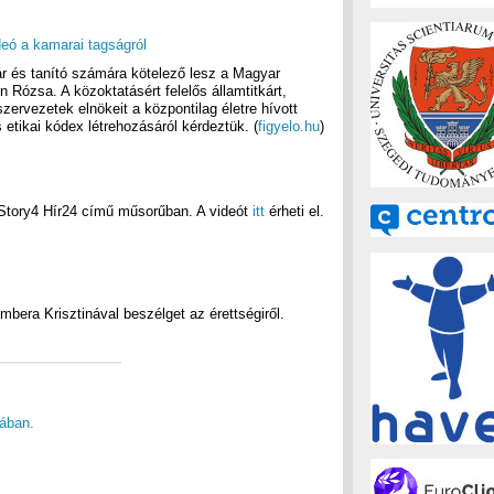
deó a kamarai tagságról
 és tanító számára kötelező lesz a Magyar
ózsa. A közoktatásért felelős államtitkárt,
zervezetek elnökeit a központilag életre hívott
s etikai kódex létrehozásáról kérdeztük. (
figyelo.hu
)
 Story4 Hír24 című műsorűban. A videót
itt
érheti el.
era Krisztinával beszélget az érettségiről.
jában.