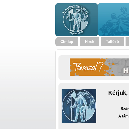
Címlap
Hírek
Tallózó
Kérjük,
Szám
A tám