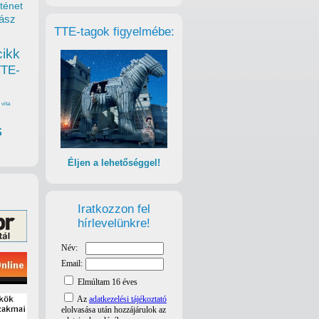
ténet
ász
TTE-tagok figyelmébe:
cikk
TTE-
vita
s
Éljen a lehetőséggel!
Iratkozzon fel
hírlevelünkre!