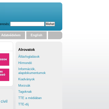
eresés:
Adatvédelem
English
Alrovatok
Állásfoglalások
Hírmondó
Információk,
alapdokumentumok
Kiadványok
Morzsák
Tagoknak
TTE a médiában
civil
TTE-díj