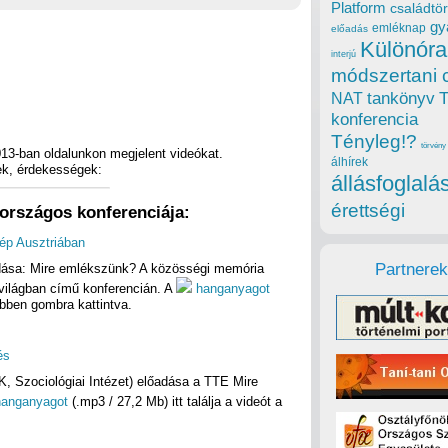
Platform
családtör
gy
emléknap
előadás
Különóra
interjú
módszertani 
tankönyv
NAT
konferencia
Tényleg!?
törvény
13-ban oldalunkon megjelent videókat.
álhírek
ek, érdekességek:
állásfoglalá
érettségi
országos konferenciája:
kép Ausztriában
Partnerek
adása: Mire emlékszünk? A közösségi memória
világban című konferencián. A
hanganyagot
vebben gombra kattintva.
és
K, Szociológiai Intézet) előadása a TTE Mire
anganyagot
(.mp3 / 27,2 Mb) itt találja a videót a