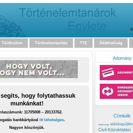
K
Történelem
Történelemtanítás
TTE
Átláthatóság
Adomány
 segíts, hogy folytathassuk
munkánkat!
laszámunk: 11705008 – 20133762.
Címkék
ogatás bankkártyával
itt lehetséges
.
aláírásgyűjtés
alapvizsga
Nagyon köszönjük.
Civil Közoktatási