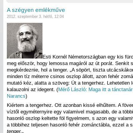
A szégyen emlékműve
2012. szeptember 3. hétfő, 12:04
Esti Kornél Németországban egy kis fürd
meg először, hogy lemossa magáról az út porát. Senkit s
megkérdeznie, hol a tenger. „A söpört, tiszta utcácskák
minden tíz méterre csinos oszlop állott, azon fehér zom
mutató kéz, alatta a szöveg: Út a tengerhez. Lehetetlen l
kalauzolni az idegent. (
Mérő László: Maga itt a tánctaná
Narancs
)
Kiértem a tengerhez. Ott azonban kissé elhűltem. A föve
víztől egyméternyire egy valamivel magasabb, de a többi
hasonló oszlop keltette föl figyelmem, s azon egy valam
a többihez teljesen hasonló fehér zománctábla, ezzel a 
tenger.
„