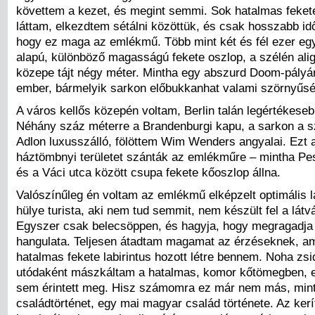
követtem a kezet, és megint semmi. Sok hatalmas feket
láttam, elkezdtem sétálni közöttük, és csak hosszabb idő
hogy ez maga az emlékmű. Több mint két és fél ezer egy
alapú, különböző magasságú fekete oszlop, a szélén alig
közepe tájt négy méter. Mintha egy abszurd Doom-pályá
ember, bármelyik sarkon előbukkanhat valami szörnyűsé
A város kellős közepén voltam, Berlin talán legértékeseb
Néhány száz méterre a Brandenburgi kapu, a sarkon a 
Adlon luxusszálló, fölöttem Wim Wenders angyalai. Ezt 
háztömbnyi területet szánták az emlékműre – mintha Pe
és a Váci utca között csupa fekete kőoszlop állna.
Valószínűleg én voltam az emlékmű elképzelt optimális l
hülye turista, aki nem tud semmit, nem készült fel a lát
Egyszer csak belecsöppen, és hagyja, hogy megragadja 
hangulata. Teljesen átadtam magamat az érzéseknek, am
hatalmas fekete labirintus hozott létre bennem. Noha zs
utódaként mászkáltam a hatalmas, komor kőtömegben, 
sem érintett meg. Hisz számomra ez már nem más, min
családtörténet, egy mai magyar család története. Az kerít