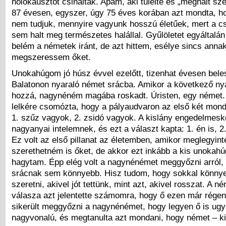
holokausztot csinálták. Apám, aki túlélte és „meghalt s
87 évesen, egyszer, úgy 75 éves korában azt mondta, h
nem tudjuk, mennyire vagyunk hosszú életűek, mert a cs
sem halt meg természetes halállal. Gyűlöletet egyáltalán
belém a németek iránt, de azt hittem, esélye sincs anna
megszeressem őket.
Unokahúgom jó húsz évvel ezelőtt, tizenhat évesen beles
Balatonon nyaraló német srácba. Amikor a következő nyá
hozzá, nagynéném magába roskadt. Úristen, egy német.
lelkére csomózta, hogy a pályaudvaron az első két mond
1. szűz vagyok, 2. zsidó vagyok. A kislány engedelmesk
nagyanyai intelemnek, és ezt a választ kapta: 1. én is, 2.
Ez volt az első pillanat az életemben, amikor meglegyint
szerethetném is őket, de akkor ezt inkább a kis unokah
hagytam. Épp elég volt a nagynénémet meggyőzni arról,
srácnak sem könnyebb. Hisz tudom, hogy sokkal könnye
szeretni, akivel jót tettünk, mint azt, akivel rosszat. A n
válasza azt jelentette számomra, hogy ő ezen már régen 
sikerült meggyőzni a nagynénémet, hogy legyen ő is ugy
nagyvonalú, és megtanulta azt mondani, hogy német – ki