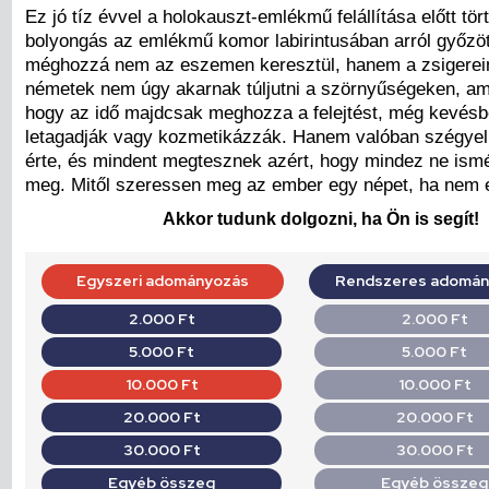
Ez jó tíz évvel a holokauszt-emlékmű felállítása előtt tört
bolyongás az emlékmű komor labirintusában arról győzö
méghozzá nem az eszemen keresztül, hanem a zsigerei
németek nem úgy akarnak túljutni a szörnyűségeken, ami
hogy az idő majdcsak meghozza a felejtést, még kevésb
letagadják vagy kozmetikázzák. Hanem valóban szégyel
érte, és mindent megtesznek azért, hogy mindez ne ism
meg. Mitől szeressen meg az ember egy népet, ha nem e
Akkor tudunk dolgozni, ha Ön is segít!