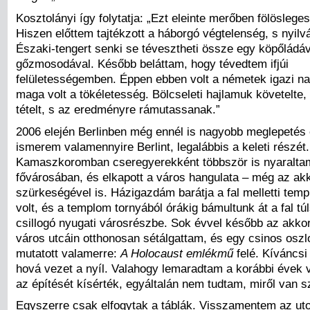
Kosztolányi így folytatja: „Ezt eleinte merőben fölösleg
Hiszen előttem tajtékzott a háborgó végtelenség, s nyilv
Északi-tengert senki se tévesztheti össze egy köpőládá
gőzmosodával. Később beláttam, hogy tévedtem ifjúi
felületességemben. Éppen ebben volt a németek igazi n
maga volt a tökéletesség. Bölcseleti hajlamuk követelte,
tételt, s az eredményre rámutassanak.”
2006 elején Berlinben még ennél is nagyobb meglepetés é
ismerem valamennyire Berlint, legalábbis a keleti részét.
Kamaszkoromban cseregyerekként többször is nyaralt
fővárosában, és elkapott a város hangulata – még az akk
szürkeségével is. Házigazdám barátja a fal melletti tem
volt, és a templom tornyából órákig bámultunk át a fal tú
csillogó nyugati városrészbe. Sok évvel később az akk
város utcáin otthonosan sétálgattam, és egy csinos oszl
mutatott valamerre:
A Holocaust emlékmű
felé. Kíváncsi 
hová vezet a nyíl. Valahogy lemaradtam a korábbi évek v
az építését kísérték, egyáltalán nem tudtam, miről van s
Egyszerre csak elfogytak a táblák. Visszamentem az uto