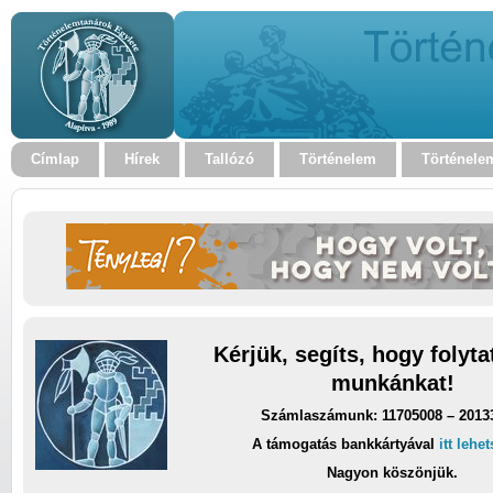
Címlap
Hírek
Tallózó
Történelem
Történele
Kérjük, segíts, hogy folyt
munkánkat!
Számlaszámunk: 11705008 – 2013
A támogatás bankkártyával
itt lehe
Nagyon köszönjük.