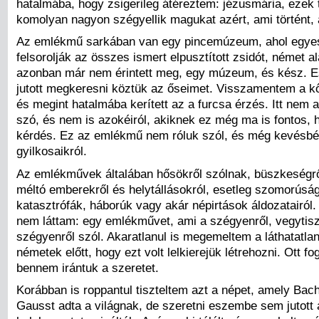
hatalmába, hogy zsigerileg átéreztem: jézusmária, ezek 
komolyan nagyon szégyellik magukat azért, ami történt, a
Az emlékmű sarkában van egy pincemúzeum, ahol egye
felsorolják az összes ismert elpusztított zsidót, német 
azonban már nem érintett meg, egy múzeum, és kész.
jutott megkeresni köztük az őseimet. Visszamentem a k
és megint hatalmába kerített az a furcsa érzés. Itt nem 
szó, és nem is azokéiról, akiknek ez még ma is fontos,
kérdés. Ez az emlékmű nem róluk szól, és még kevésbé
gyilkosaikról.
Az emlékművek általában hősökről szólnak, büszkeségről
méltó emberekről és helytállásokról, esetleg szomorúság
katasztrófák, háborúk vagy akár népirtások áldozatairól.
nem láttam: egy emlékművet, ami a szégyenről, vegytisz
szégyenről szól. Akaratlanul is megemeltem a láthatatla
németek előtt, hogy ezt volt lelkierejük létrehozni. Ott f
bennem irántuk a szeretet.
Korábban is roppantul tiszteltem azt a népet, amely Bach
Gausst adta a világnak, de szeretni eszembe sem jutott 