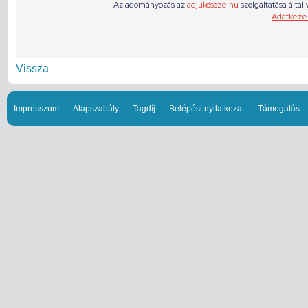
Vissza
Impresszum
Alapszabály
Tagdíj
Belépési nyilatkozat
Támogatás