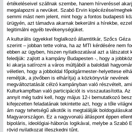
értékeléseivel szállnak szembe, hanem hírveréssel akar
megalapozni a nevüket. Szabó Ervin kipécézése/meghek
semmi mást nem jelent, mint hogy a fontos budapesti k
ürügyén, azt támadva akarnak bekerülni a hírekbe, ezzel
legitimálni egyéb tevékenységüket.
A kulturális ügyekkel foglalkozó államtitkár, Szőcs Gé
szerint – jobban tette volna, ha az MTI kérdésére nem fog
ebben az ügyben, hiszen nyilatkozatával azt a látszatot k
feledjük: zajlott a kampány Budapesten -, hogy a jobbk
ki akarja satírozni a város múltjából a baloldali hagyom
véletlen, hogy a jobboldal főpolgármester-helyettese elhár
reméljük, a jövőben is elhárítja) a közkönyvtár nevének
megváltoztatását célzó kampányban való részvételt, ami
Kulturkampfban való participációt is visszautasította. Az 
annyit még tudni kell, hogy május 12-i bemutatkozó bes
kifejezetten feladatának tekintette azt, hogy a tőle világné
ám nagy tehetségű alkotók is megtalálják boldogulásuka
Magyarországon. Ez a nagyvonalú álláspont éppen ellent
bipoláris, ideológiai-háborús logikával, melybe a Szabó E
rövid nyilatkozat illeszkedni tűnt.