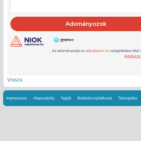
Vissza
Impresszum
Alapszabály
Tagdíj
Belépési nyilatkozat
Támogatás