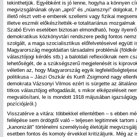
tekinthetjük. Egyébként is jó lenne, hogyha a könnyen 
megvizsgálnának olyan „apró” és „nüansznyi” dolgokat, 
illető részt vett-e emberek szellemi vagy fizikai megse
illetve eszméi előkészítették-e totalitariánus mozgalmak
Szabó Ervin esetében biztosan elmondható, hogy ilyenrő
demokratikus közkönyvtári rendszere pedig fontos nemze
szolgált, a maga szocialisztikus előfelvetéseivel együtt i
Magyarország megoldatlan társadalmi problémái (földké
választójogi kérdés stb.) a baloldali reflexióknak nem cs
lehetőségét, de a szükségszerű megjelenését is kiprovo
véletlen az, hogy Magyarország egyik legfelelőségteljese
politikusa – Jászi Oszkár és Kunfi Zsigmond nagy ellenfel
demokrata Vázsonyi Vilmos ezért is sürgette az általáno
titkos választójog elfogadását, s mikor elképzeléseit ne
megvalósítani, le is mondott 1918 májusában igazságügy
pozíciójáról.)
Visszatérve a vitára: többekkel ellentétben – s ebben mé
fellépése sem ördögtől való – teljesen legitimnek tartom
„kanonizált” történelmi személyiség életútját megvizsgálj
esetben fontos és komoly érvekkel kritizáljunk. Még az i