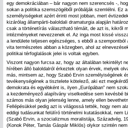
egy demokráciában – bár nagyon nem szerencsés -, hogy
sokan a politika szemszögéből próbálják szemlélni. Ez a 
személyiségeket azért érinti most jobban, mert évtizede
kizárólag állampárti-baloldali dramaturgia alapján határ
csak a történetírás választható témáit, de azt is, kikről 
intézményeket nevezzenek el. Az inga most kissé vissz
a lendülete teljesen egészséges, s ebből a szempontból 
vita természetes abban a közegben, ahol az elnevezése
politikai térfoglalások jelei is voltak egyben.
Viszont nagyon furcsa az, hogy az általában tekintélyt n
hírében álló baloldalról érkeztek olyan érvek, melyek ol
más, mintsem az, hogy Szabó Ervin személyiségének é
tevékenységének a tisztelete kötelező, aki ezt megkérdő
demokrata és egyébként is, ilyen „Európában” nem szo
a kezdeményező alapítvány viselkedése sem kevésbé bi
számos más olyan jelenség lenne, amely ellen bevethetn
Fellépésükkel pedig azt is világossá tették, hogy nem al
eddigi tudásunkat felülíró történelmi kutatásokkal, nem 
(Szabó Ervin, a szocializmus moralistája, Századvég, 
(Konok Péter, Tamás Gáspár Miklós) olykor szintén nem