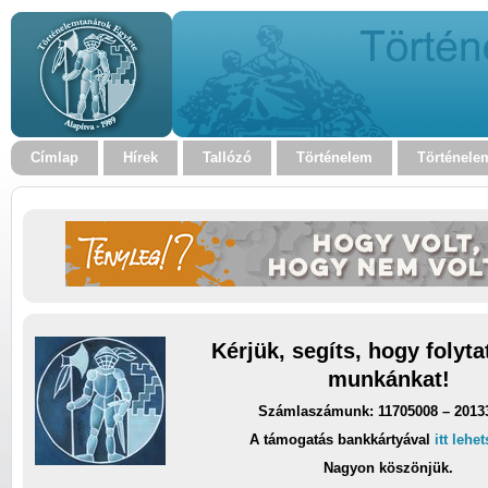
Címlap
Hírek
Tallózó
Történelem
Történele
Kérjük, segíts, hogy folyt
munkánkat!
Számlaszámunk: 11705008 – 2013
A támogatás bankkártyával
itt lehe
Nagyon köszönjük.