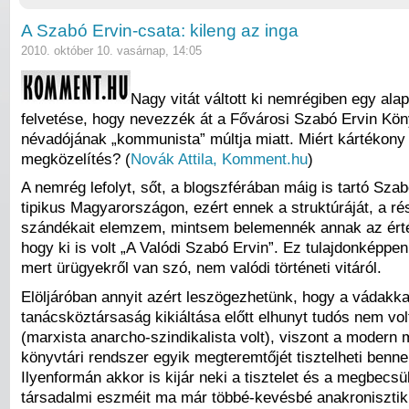
A Szabó Ervin-csata: kileng az inga
2010. október 10. vasárnap, 14:05
Nagy vitát váltott ki nemrégiben egy ala
felvetése, hogy nevezzék át a Fővárosi Szabó Ervin Kön
névadójának „kommunista” múltja miatt. Miért kártékony
megközelítés? (
Novák Attila, Komment.hu
)
A nemrég lefolyt, sőt, a blogszférában máig is tartó Szab
tipikus Magyarországon, ezért ennek a struktúráját, a r
szándékait elemzem, mintsem belemennék annak az ért
hogy ki is volt „A Valódi Szabó Ervin”. Ez tulajdonképpen
mert ürügyekről van szó, nem valódi történeti vitáról.
Elöljáróban annyit azért leszögezhetünk, hogy a vádakkal
tanácsköztársaság kikiáltása előtt elhunyt tudós nem vo
(marxista anarcho-szindikalista volt), viszont a modern
könyvtári rendszer egyik megteremtőjét tisztelheti benne
Ilyenformán akkor is kijár neki a tisztelet és a megbecsü
társadalmi eszméit ma már többé-kevésbé anakroniszti