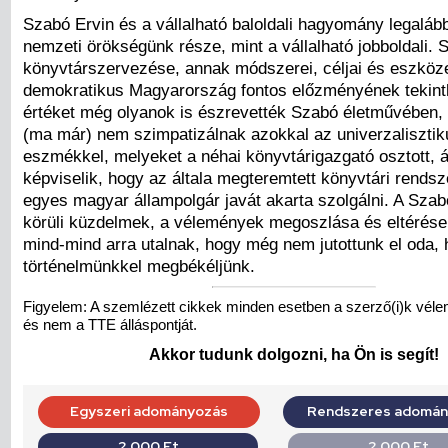
Szabó Ervin és a vállalható baloldali hagyomány legaláb
nemzeti örökségünk része, mint a vállalható jobboldali. 
könyvtárszervezése, annak módszerei, céljai és eszköze
demokratikus Magyarország fontos előzményének tekint
értéket még olyanok is észrevették Szabó életművében,
(ma már) nem szimpatizálnak azokkal az univerzalisztiku
eszmékkel, melyeket a néhai könyvtárigazgató osztott, 
képviselik, hogy az általa megteremtett könyvtári rends
egyes magyar állampolgár javát akarta szolgálni. A Szab
körüli küzdelmek, a vélemények megoszlása és eltérése
mind-mind arra utalnak, hogy még nem jutottunk el oda, 
történelmünkkel megbékéljünk.
Figyelem: A szemlézett cikkek minden esetben a szerző(i)k véle
és nem a TTE álláspontját.
Akkor tudunk dolgozni, ha Ön is segít!