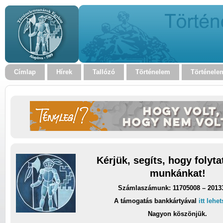
Címlap
Hírek
Tallózó
Történelem
Történele
Kérjük, segíts, hogy folyt
munkánkat!
Számlaszámunk: 11705008 – 2013
A támogatás bankkártyával
itt lehe
Nagyon köszönjük.