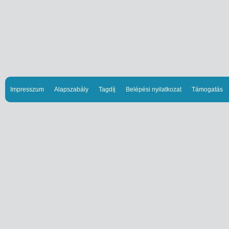
Impresszum
Alapszabály
Tagdíj
Belépési nyilatkozat
Támogatás