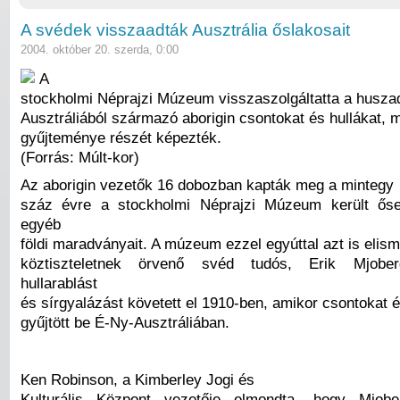
A svédek visszaadták Ausztrália őslakosait
2004. október 20. szerda, 0:00
A
stockholmi Néprajzi Múzeum visszaszolgáltatta a huszad
Ausztráliából származó aborigin csontokat és hullákat, 
gyűjteménye részét képezték.
(Forrás: Múlt-kor)
Az aborigin vezetők 16 dobozban kapták meg a mintegy
száz évre a stockholmi Néprajzi Múzeum került ősei
egyéb
földi maradványait. A múzeum ezzel egyúttal azt is elism
köztiszteletnek örvenő svéd tudós, Erik Mjober
hullarablást
és sírgyalázást követett el 1910-ben, amikor csontokat 
gyűjtött be É-Ny-Ausztráliában.
Ken Robinson, a Kimberley Jogi és
Kulturális Központ vezetője elmondta, hogy Mjob