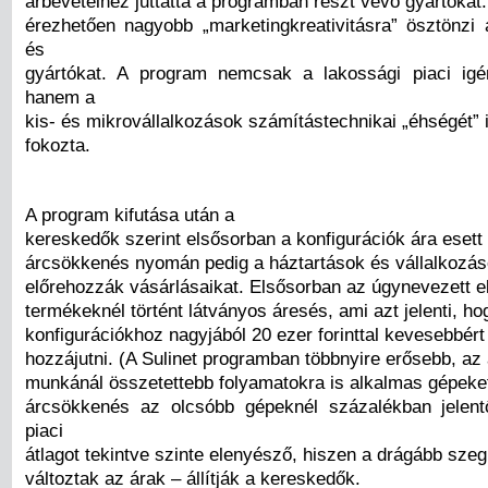
árbevételhez juttatta a programban részt vevő gyártókat
érezhetően nagyobb „marketingkreativitásra” ösztönzi 
és
gyártókat. A program nemcsak a lakossági piaci igé
hanem a
kis- és mikrovállalkozások számítástechnikai „éhségét” 
fokozta.
A program kifutása után a
kereskedők szerint elsősorban a konfigurációk ára esett
árcsökkenés nyomán pedig a háztartások és vállalkozás
előrehozzák vásárlásaikat. Elsősorban az úgynevezett e
termékeknél történt látványos áresés, ami azt jelenti, h
konfigurációkhoz nagyjából 20 ezer forinttal kevesebbért
hozzájutni. (A Sulinet programban többnyire erősebb, az
munkánál összetettebb folyamatokra is alkalmas gépeket
árcsökkenés az olcsóbb gépeknél százalékban jelent
piaci
átlagot tekintve szinte elenyésző, hiszen a drágább sze
változtak az árak – állítják a kereskedők.