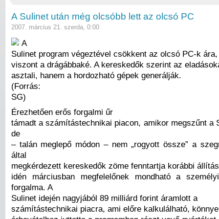
A Sulinet után még olcsóbb lett az olcsó PC
2007. március 21. szerda, 0:00
A
Sulinet program végeztével csökkent az olcsó PC-k ára,
viszont a drágábbaké. A kereskedők szerint az eladáso
asztali, hanem a hordozható gépek generálják.
(Forrás:
SG)
Érezhetően erős forgalmi űr
támadt a számítástechnikai piacon, amikor megszűnt a S
de
– talán meglepő módon – nem „rogyott össze” a szeg
által
megkérdezett kereskedők zöme fenntartja korábbi állítás
idén márciusban megfelelőnek mondható a személy
forgalma. A
Sulinet idején nagyjából 89 milliárd forint áramlott a
számítástechnikai piacra, ami előre kalkulálható, könnyen