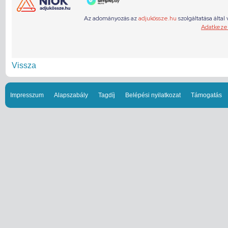
Vissza
Impresszum
Alapszabály
Tagdíj
Belépési nyilatkozat
Támogatás