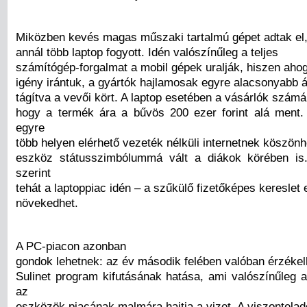
Miközben kevés magas műszaki tartalmú gépet adtak el
annál több laptop fogyott. Idén valószínűleg a teljes
számítógép-forgalmat a mobil gépek uralják, hiszen aho
igény irántuk, a gyártók hajlamosak egyre alacsonyabb á
tágítva a vevői kört. A laptop esetében a vásárlók számá
hogy a termék ára a bűvös 200 ezer forint alá ment
egyre
több helyen elérhető vezeték nélküli internetnek köszön
eszköz státusszimbólummá vált a diákok körében is
szerint
tehát a laptoppiac idén – a szűkülő fizetőképes kereslet e
növekedhet.
A PC-piacon azonban
gondok lehetnek: az év második felében valóban érzékel
Sulinet program kifutásának hatása, ami valószínűleg a
az
eszközök piacának malmára hajtja a vizet. A viszontelad