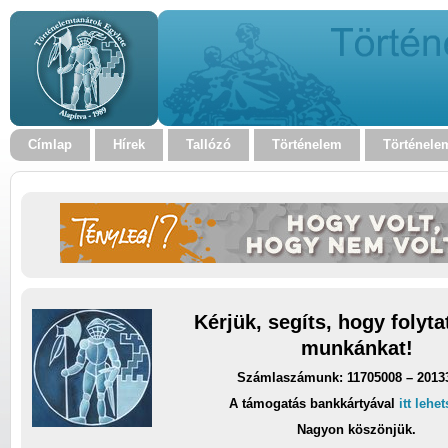
Címlap
Hírek
Tallózó
Történelem
Történele
Kérjük, segíts, hogy folyt
munkánkat!
Számlaszámunk: 11705008 – 2013
A támogatás bankkártyával
itt lehe
Nagyon köszönjük.