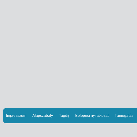
Impresszum
Alapszabály
Tagdíj
Belépési nyilatkozat
Támogatás