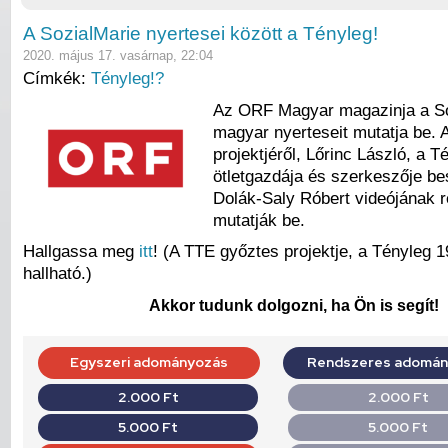
A SozialMarie nyertesei között a Tényleg!
2020. május 17. vasárnap, 22:04
Címkék:
Tényleg!?
Az ORF Magyar magazinja a Soz
magyar nyerteseit mutatja be.
projektjéről, Lőrinc László, a T
ötletgazdája és szerkeszője bes
Dolák-Saly Róbert videójának r
mutatják be.
Hallgassa meg
itt
! (A TTE győztes projektje, a Tényleg 1
hallható.)
Akkor tudunk dolgozni, ha Ön is segít!