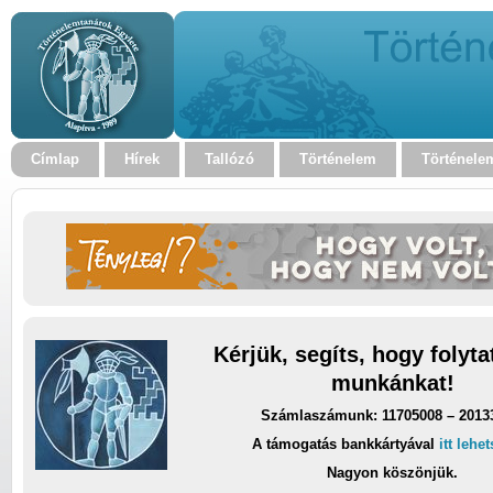
Címlap
Hírek
Tallózó
Történelem
Történele
Kérjük, segíts, hogy folyt
munkánkat!
Számlaszámunk: 11705008 – 2013
A támogatás bankkártyával
itt lehe
Nagyon köszönjük.