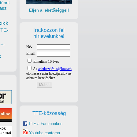
ténet
ász
Éljen a lehetőséggel!
cikk
Iratkozzon fel
TTE-
hírlevelünkre!
vita
s
TTE-közösség
TTE a Facebookon
Youtube-csatorna