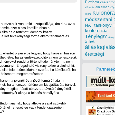
Platform
családtör
gy
emléknap
előadás
Különóra
interjú
módszertani 
nemzetnek van emlékezetpolitikája, ám ritka az a
tankönyv
NAT
lt emlékezet nincs konfliktusban a
konferencia
litika és a történettudomány között
Tényleg!?
l a két tevékenységi forma eltérő tartalmára és
törvény
álhírek
állásfoglalá
 ellentét olyan erős legyen, hogy károsan hasson
érettségi
het létre, ha az emlékezetpolitika nem terjeszkedik
redményeket rendel a történettudománytól, ha nem
 tudományt. Elfogadható viszony akkor alakulhat ki,
Partnerek
a ellenfeleit bűnbakként kiszorítani a közéletből, ha
ti önismeret megteremtésében.
hanem a jelenről és a jövőt formáló hatalmi
het, ha a nemzeti történelem kisajátítására irányul,
mány megtisztítását célozza a rávetülő árnyéktól,
jesítményét akarja a feledés homályába
ettudománynak, hogy átlépje a saját szűkebb
történelmet esetileg vagy tendenciaszerűen
al?