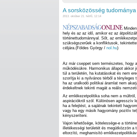
A sorsközösség tudománya
2013. október 21. hétfő, 12:14
Minden 
hely és az az idő, amikor ez az átpolitizá
történettudománnyal. Sőt, az emlékezetpo
szükségszerűek a konfliktusok, tekintette
céljára.(Földes György /
nol.hu
)
Az már cseppet sem természetes, hogy az
működésükre. Harmonikus állapot akkor jö
túl a területén, ha kutatásokat és nem e
szorítja ki a nyilvános térből a tényleges
ha az uralkodó politikai áramlat nem akarj
érdekeltnek tekinti magát a reális nemze
Az emlékezetpolitika soha nem a múltról, 
aspirációkról szól. Különösen agresszív le
ha a felejtést, a sajátnak tekintett hagyo
vagy ha egy másik hagyomány pozitív tel
kényszeríteni.
Vajon lehetősége, kötelessége-e a történ
illetékességi területét és megütközzön a 
eltorzító, meghamisító emlékezetpolitikáv