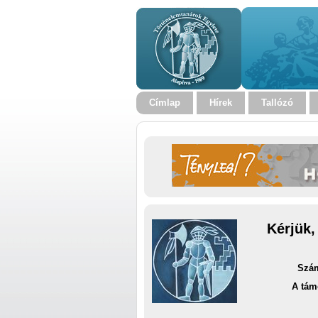
Címlap
Hírek
Tallózó
Kérjük,
Szám
A tám