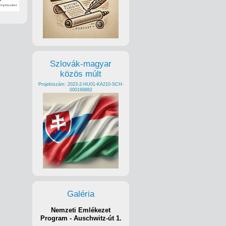
Szlovák-magyar
közös múlt
Projektszám: 2023-2-HU01-KA210-SCH-
000169882
Galéria
Nemzeti Emlékezet
Program - Auschwitz-út 1.