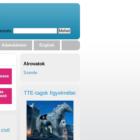
eresés:
Adatvédelem
English
Alrovatok
Szemle
TTE-tagok figyelmébe:
civil