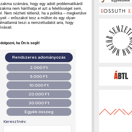
szakma számára, hogy egy adott problematikáról
szakma nem háríthatja el azt a felelősséget sem,
l. Nem nézheti tétlenül, ha a politika – megkerülve
eit – erőszakot tesz a múlton és egy olyan
kalmatlanná teszi a nemzettudatot arra, hogy
ívásait.
olgozni, ha Ön is segít!