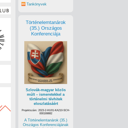
Tankönyvek
Történelemtanárok
(35.) Országos
Konferenciája
Szlovák-magyar közös
múlt – ismeretekkel a
történelmi tévhitek
eloszlatásáért
Projektszám: 2023-2-HU01-KA210-SCH-
000169882
A Történelemtanárok (35.)
Országos Konferenciájának