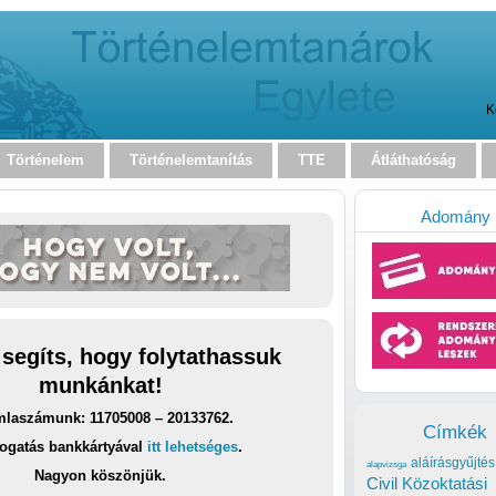
K
Történelem
Történelemtanítás
TTE
Átláthatóság
Adomány
 segíts, hogy folytathassuk
munkánkat!
laszámunk: 11705008 – 20133762.
Címkék
ogatás bankkártyával
itt lehetséges
.
aláírásgyűjtés
alapvizsga
Nagyon köszönjük.
Civil Közoktatási