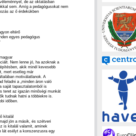
zvéleménnyel, de az oktatásban
okkal sem. Amíg a pedagógusokat nem
ltozás az ő érdekükben
gyon eltérő
minden egyes pedagógus
?
 magyar
ciált. Nem lenne jó, ha azoknak a
áépítésben, akik minél kevesebb
rt, mert esetleg már
ltalában motiválatlanok. A
 feladni a „minden áron való
 saját tapasztalatomból is
s teret az igazán minőségi munkát
k tudnak hatni a többiekre is.
bi időben.
ő kitalál
majd jön a másik, és szétveri
 is kitalál valamit, aminek
n lát esélyt a konszenzusra egy