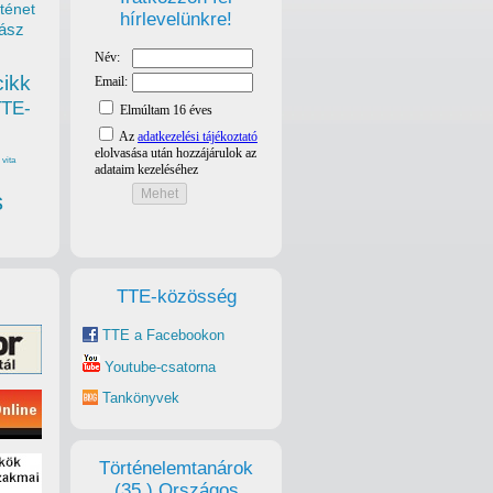
ténet
hírlevelünkre!
ász
cikk
TTE-
vita
s
TTE-közösség
TTE a Facebookon
Youtube-csatorna
Tankönyvek
Történelemtanárok
(35.) Országos