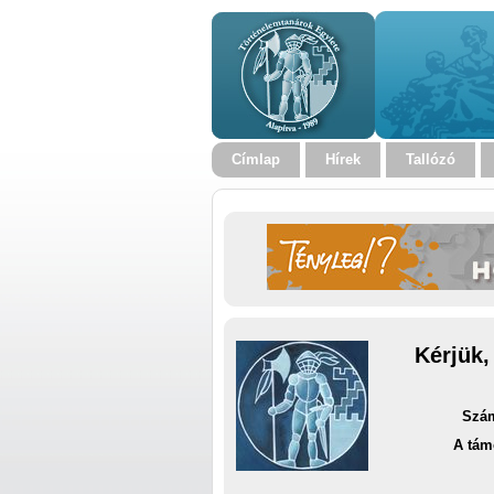
Címlap
Hírek
Tallózó
Kérjük,
Szám
A tám