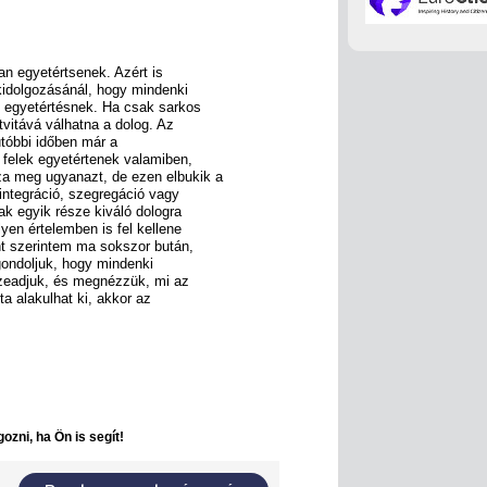
an egyetértsenek. Azért is
kidolgozásánál, hogy mindenki
az egyetértésnek. Ha csak sarkos
vitává válhatna a dolog. Az
tóbbi időben már a
 felek egyetértenek valamiben,
za meg ugyanazt, de ezen elbukik a
integráció, szegregáció vagy
ak egyik része kiváló dologra
lyen értelemben is fel kellene
t szerintem ma sokszor bután,
gondoljuk, hogy mindenki
sszeadjuk, és megnézzük, mi az
ta alakulhat ki, akkor az
ozni, ha Ön is segít!