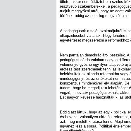
ötlete, akkor nem ütköztette a széles kö
résztvevő szakemberekkel, a pedagógus
tudjuk meggyőzni arról, hogy az adott vá
történik, addig az nem fog megvalósulni.
A pedagógusok a saját szakmájukról is na
elképzeléseket vallanak. Hogy lehetne 
egyetértését megszerezni a reformokhoz
Nem parttalan demokráciáról beszélek. A
pedagógusi gárda valóban nagyon differen
véleménye győzne egy ilyen alapvető újj
erőfeszítést szeretnének tenni az iskoláé
belefásultak az állandó reformokba vagy á
minőségigényt és az értékeket nem szabad
konszenzus mindenkivel” elv alapján. De a
tudom, hogy ha megadjuk a lehetőséget é
végző, innovatív pedagógusoknak, akkor ő
Ezt nagyon kevéssé használták ki az utób
Eddig azt láttuk, hogy az egyik politikai er
és bevezet valamilyen oktatási reformot, 
azt, még mielőtt kifutása lenne. Majd emez
ugyanez lesz a sorsa. Politikai értelembe
ilyen újjáépítéshez?