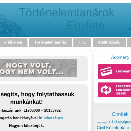
K
Történelem
Történelemtanítás
TTE
Átláthatóság
Adomány
 segíts, hogy folytathassuk
munkánkat!
laszámunk: 11705008 – 20133762.
Címkék
ogatás bankkártyával
itt lehetséges
.
aláírásgyűjtés
alapvizsga
Nagyon köszönjük.
Civil Közoktatási