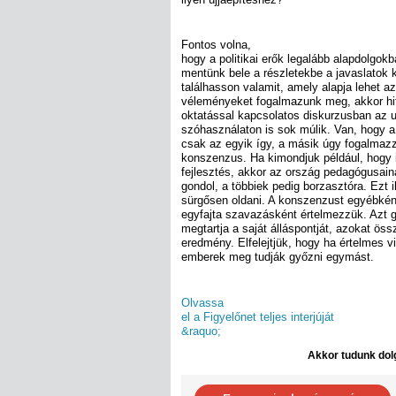
Fontos volna,
hogy a politikai erők legalább alapdolgokb
mentünk bele a részletekbe a javaslatok 
találhasson valamit, amely alapja lehet 
véleményeket fogalmazunk meg, akkor hit
oktatással kapcsolatos diskurzusban az u
szóhasználaton is sok múlik. Van, hogy a
csak az egyik így, a másik úgy fogalmaz
konszenzus. Ha kimondjuk például, hogy 
fejlesztés, akkor az ország pedagógusain
gondol, a többiek pedig borzasztóra. Ezt i
sürgősen oldani. A konszenzust egyébkén
egyfajta szavazásként értelmezzük. Azt 
megtartja a saját álláspontját, azokat ö
eredmény. Elfelejtjük, hogy ha értelmes vi
emberek meg tudják győzni egymást.
Olvassa
el a Figyelőnet teljes interjúját
&raquo;
Akkor tudunk dolg