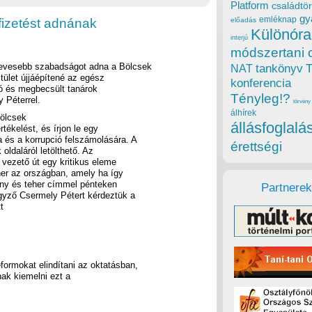
Platform
családtör
gy
emléknap
fizetést adnának
előadás
Különóra
interjú
módszertani 
 kevesebb szabadságot adna a Bölcsek
tankönyv
NAT
tület újjáépítené az egész
konferencia
ló és megbecsült tanárok
Tényleg!?
 Péterrel.
törvény
álhírek
Bölcsek
állásfoglalá
tékelést, és írjon le egy
 és a korrupció felszámolására. A
érettségi
oldaláról letölthető. Az
 vezető út egy kritikus eleme
eher az országban, amely ha így
rny és teher címmel pénteken
Partnerek
gyző Csermely Pétert kérdeztük a
t
ormokat elindítani az oktatásban,
snak kiemelni ezt a