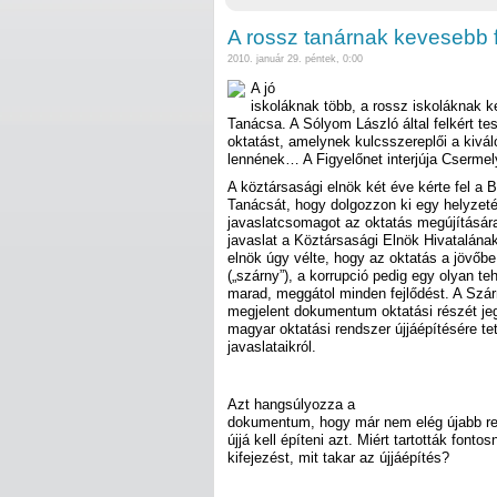
A rossz tanárnak kevesebb 
2010. január 29. péntek, 0:00
A jó
iskoláknak több, a rossz iskoláknak
Tanácsa. A Sólyom László által felkért tes
oktatást, amelynek kulcsszereplői a kivá
lennének… A Figyelőnet interjúja Csermely
A köztársasági elnök két éve kérte fel a 
Tanácsát, hogy dolgozzon ki egy helyzetér
javaslatcsomagot az oktatás megújítására
javaslat a Köztársasági Elnök Hivatalának 
elnök úgy vélte, hogy az oktatás a jövőbe
(„szárny”), a korrupció pedig egy olyan t
marad, meggátol minden fejlődést. A Szá
megjelent dokumentum oktatási részét je
magyar oktatási rendszer újjáépítésére tet
javaslataikról.
Azt hangsúlyozza a
dokumentum, hogy már nem elég újabb ref
újjá kell építeni azt. Miért tartották fonto
kifejezést, mit takar az újjáépítés?