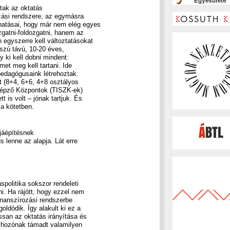
tak az oktatás
ozási rendszere, az egymásra
hatásai, hogy már nem elég egyes
ozgatni-foldozgatni, hanem az
 egyszerre kell változtatásokat
sszú távú, 10-20 éves,
y ki kell dobni mindent:
et meg kell tartani. Ide
pedagógusaink létrehoztak.
et (8+4, 6+6, 4+8 osztályos
akképző Központok (TISZK-ek)
t is volt – jónak tartjuk. És
a kötetben.
jáépítésnek
s lenne az alapja. Lát erre
spolitika sokszor rendeleti
i. Ha rájött, hogy ezzel nem
inanszírozási rendszerbe
oldódik. Így alakult ki ez a
ssan az oktatás irányítása és
éshozónak támadt valamilyen