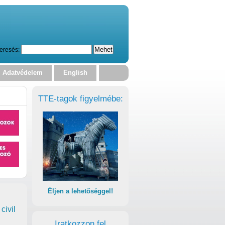
eresés:
Adatvédelem
English
TTE-tagok figyelmébe:
Éljen a lehetőséggel!
civil
Iratkozzon fel