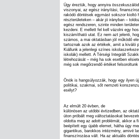
Úgy éreztük, hogy annyira összekuszálód
viszonyai, az egész irányítási, finanszír
rakódó döntések egymást sokszor kioltó 
részterületeken – akár jó irányban – told
egész rendszeren, szinte minden területen
kezdeni. E mellett fel kell vázolni egy ho
kiszámítható utat. Ez nem azt jelenti, hog
számos, a mai oktatásban jól működő elem
tartoznak azok az értékek, amit a kiváló 
Kiállunk a jelenlegi színes iskolaszerkez
iskolák) mellett. A Térségi Integrált Sz
létrehozását – még ha sok esetben elsietet
még sok megőrzendő értéket felsoroltunk 
Önök is hangsúlyozzák, hogy egy ilyen új
politikai, szakmai, sőt nemzeti konszenzu
esélyt?
Az elmúlt 20 évben, de
különösen az utóbbi évtizedben, az oktatá
úton próbált meg változtatásokat bevezetn
oldotta meg az adott problémát, akkor a f
beépített egy újabb elemet, hátha úgy meg
gigantikus, barokkos intézmény, amivé la
finanszírozása vált. Ha az aktuális dönt