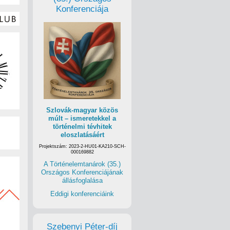
Konferenciája
Szlovák-magyar közös
múlt – ismeretekkel a
történelmi tévhitek
eloszlatásáért
Projektszám: 2023-2-HU01-KA210-SCH-
000169882
A Történelemtanárok (35.)
Országos Konferenciájának
állásfoglalása
Eddigi konferenciáink
Szebenyi Péter-díj