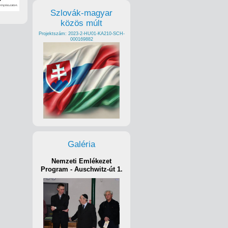
Szlovák-magyar
közös múlt
Projektszám: 2023-2-HU01-KA210-SCH-
000169882
Galéria
Nemzeti Emlékezet
Program - Auschwitz-út 1.