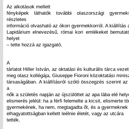
Az alkotások mellett
fényképek láthatók további olaszországi gyermek
részletes
információ olvasható az ókori gyermekkorról. A kiállítá
Lapidárium elnevezésű, római kori emlékeket bemuta
helyet
– tette hozzá az igazgató.
A
tárlatot Hiller István, az oktatási és kulturális tárca vezet
meg olasz kollégája, Giuseppe Fioroni közoktatási minis
társaságában. A kiállításról szóló összegzés szerint a
a
nők a születés napján az újszülöttet az apa lába elé hel
elismerés jeléül: ha a férfi felemelte a kicsit, elismerte 
gyermekének, ha nem, megtagadta őt, és a gyermeknek 
elhagyatottságban kellett leélnie életét, vagy az utcára
tették.