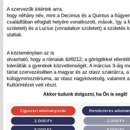
A szervezők kitértek arra,
hogy néhány név, mint a Decimus és a Quintus a fiúgye
családfában elfoglalt helyére vonatkozott, mások, így a 
született) és a Lucius (virradatkor született) a születés
utaltak.
A közleményben az is
olvasható, hogy a rómaiak &#8212; a görögökkel ellenté
tolerálták a gyerekek közvetlenségét. A március 3-áig m
tárlat szervezésében a magyar és az olasz szaktárca, a
külügyminisztériuma, az olasz nagykövetség, valamint 
Kultúrintézet vett részt.
Akkor tudunk dolgozni, ha Ön is segít!