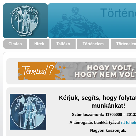
Címlap
Hírek
Tallózó
Történelem
Történele
Kérjük, segíts, hogy folyt
munkánkat!
Számlaszámunk: 11705008 – 2013
A támogatás bankkártyával
itt lehe
Nagyon köszönjük.