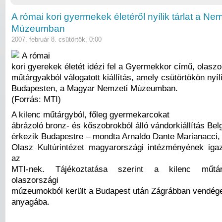
A római kori gyermekek életéről nyílik tárlat a Nem
Múzeumban
2007. február 8. csütörtök, 0:00
A római
kori gyerekek életét idézi fel a Gyermekkor című, olaszo
műtárgyakból válogatott kiállítás, amely csütörtökön nyí
Budapesten, a Magyar Nemzeti Múzeumban.
(Forrás: MTI)
A kilenc műtárgyból, főleg gyermekarcokat
ábrázoló bronz- és kőszobrokból álló vándorkiállítás Bel
érkezik Budapestre – mondta Arnaldo Dante Marianacci
Olasz Kultúrintézet magyarországi intézményének iga
az
MTI-nek. Tájékoztatása szerint a kilenc műtá
olaszországi
múzeumokból került a Budapest után Zágrábban vendége
anyagába.