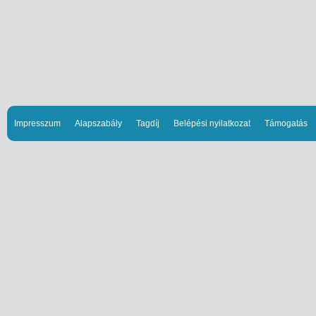
Impresszum
Alapszabály
Tagdíj
Belépési nyilatkozat
Támogatás