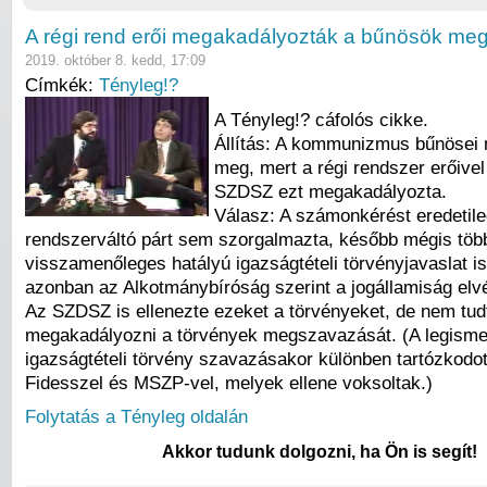
A régi rend erői megakadályozták a bűnösök me
2019. október 8. kedd, 17:09
Címkék:
Tényleg!?
A Tényleg!? cáfolós cikke.
Állítás: A kommunizmus bűnösei
meg, mert a régi rendszer erőivel 
SZDSZ ezt megakadályozta.
Válasz: A számonkérést eredetile
rendszerváltó párt sem szorgalmazta, később mégis töb
visszamenőleges hatályú igazságtételi törvényjavaslat is
azonban az Alkotmánybíróság szerint a jogállamiság elvé
Az SZDSZ is ellenezte ezeket a törvényeket, de nem tud
megakadályozni a törvények megszavazását. (A legisme
igazságtételi törvény szavazásakor különben tartózkodott
Fidesszel és MSZP-vel, melyek ellene voksoltak.)
Folytatás a Tényleg oldalán
Akkor tudunk dolgozni, ha Ön is segít!