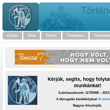
Címlap
Hírek
Tallózó
Történelem
Történele
Kérjük, segíts, hogy folyt
munkánkat!
Számlaszámunk: 11705008 – 2013
A támogatás bankkártyával
itt lehe
Nagyon köszönjük.