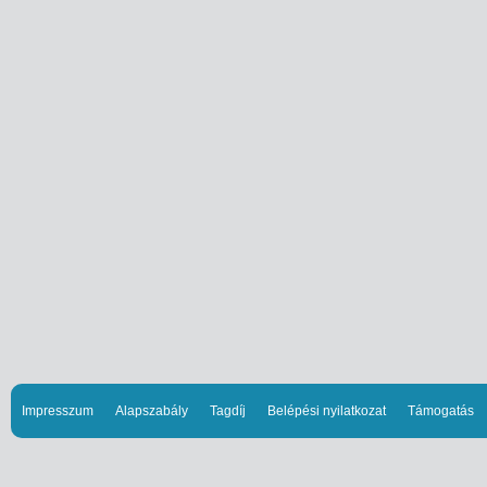
Impresszum
Alapszabály
Tagdíj
Belépési nyilatkozat
Támogatás