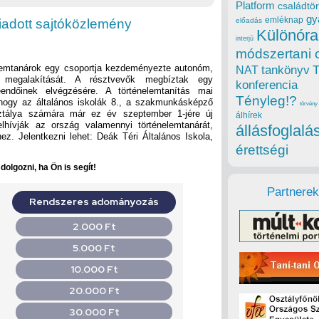
Platform
családtör
gy
emléknap
iadott sajtóközlemény
előadás
Különóra
interjú
módszertani 
lemtanárok egy csoportja kezdeményezte autonóm,
tankönyv
NAT
 megalakítását. A résztvevők megbíztak egy
konferencia
eendőinek elvégzésére. A történelemtanítás mai
Tényleg!?
 hogy az általános iskolák 8., a szakmunkásképző
törvény
sztálya számára már ez év szeptember 1-jére új
álhírek
lhívják az ország valamennyi történelemtanárát,
állásfoglalá
z. Jelentkezni lehet: Deák Téri Általános Iskola,
érettségi
olgozni, ha Ön is segít!
Partnerek