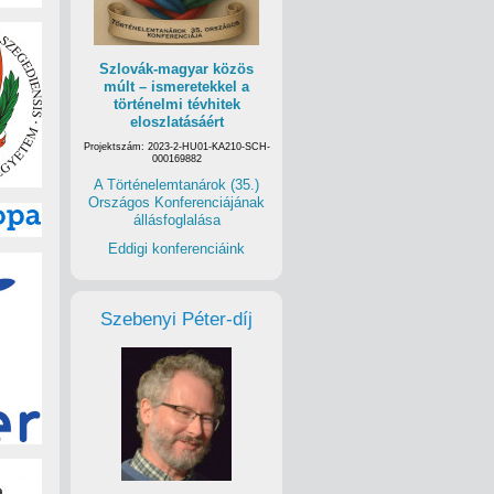
Szlovák-magyar közös
múlt – ismeretekkel a
történelmi tévhitek
eloszlatásáért
Projektszám: 2023-2-HU01-KA210-SCH-
000169882
A Történelemtanárok (35.)
Országos Konferenciájának
állásfoglalása
Eddigi konferenciáink
Szebenyi Péter-díj