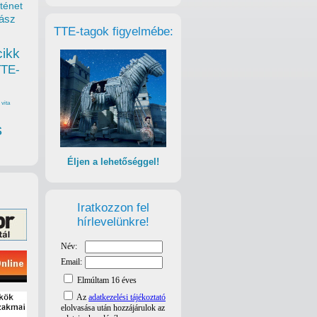
ténet
ász
TTE-tagok figyelmébe:
cikk
TTE-
vita
s
Éljen a lehetőséggel!
Iratkozzon fel
hírlevelünkre!