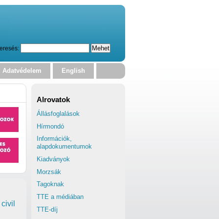
eresés:
Adatvédelem
English
Alrovatok
Állásfoglalások
Hírmondó
Információk,
alapdokumentumok
Kiadványok
Morzsák
Tagoknak
TTE a médiában
civil
TTE-díj