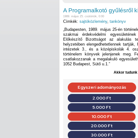
A Programalkotó gyűlésről k
1989. május 25. csütörtök, 0:00
Címkék:
sajtóközlemény
,
tankönyv
„Budapesten, 1989. május 25-én történe
szakmai érdekvédelmi egyesületének
Előkészítő Bizottságot az alakulás t
helyzetében elengedhetetlennek tartják,
intézetek 3., és a középiskolák 4. o
történelem könyvek jelenjenek meg. Fe
csatlakozzanak a megalakuló egyesülethe
1052 Budapest, Sütő u.1.”
Akkor tudunk d