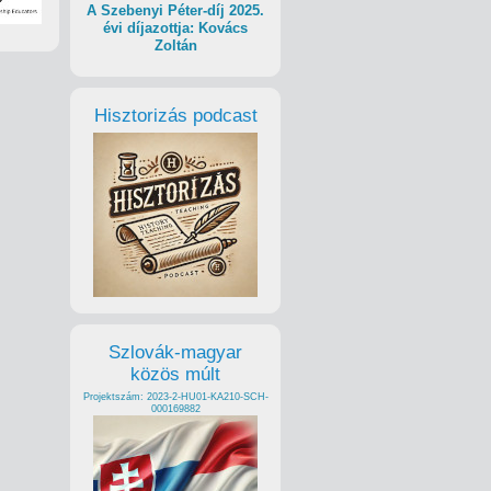
A Szebenyi Péter-díj 2025.
évi díjazottja: Kovács
Zoltán
Hisztorizás podcast
Szlovák-magyar
közös múlt
Projektszám: 2023-2-HU01-KA210-SCH-
000169882