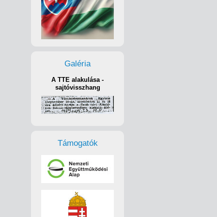
Galéria
A TTE alakulása -
sajtóvisszhang
Támogatók