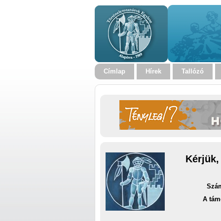
Címlap
Hírek
Tallózó
Kérjük,
Szám
A tám