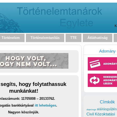
K
Történelem
Történelemtanítás
TTE
Átláthatóság
Adomány
 segíts, hogy folytathassuk
munkánkat!
laszámunk: 11705008 – 20133762.
Címkék
ogatás bankkártyával
itt lehetséges
.
aláírásgyűjtés
alapvizsga
Nagyon köszönjük.
Civil Közoktatási