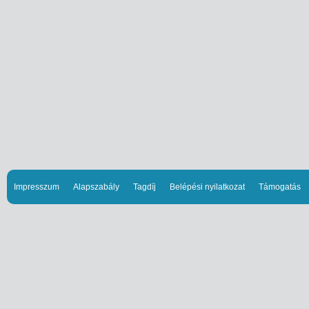
Impresszum
Alapszabály
Tagdíj
Belépési nyilatkozat
Támogatás