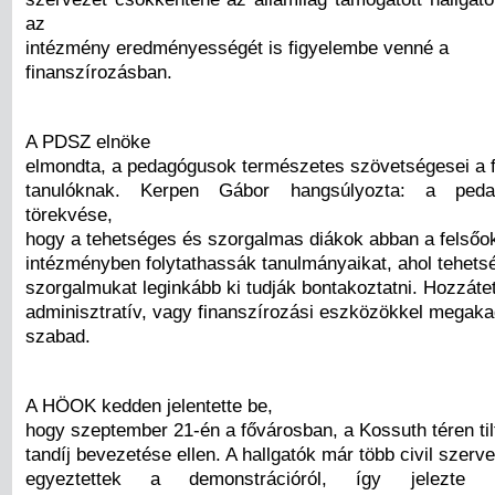
az
intézmény eredményességét is figyelembe venné a
finanszírozásban.
A PDSZ elnöke
elmondta, a pedagógusok természetes szövetségesei a 
tanulóknak. Kerpen Gábor hangsúlyozta: a peda
törekvése,
hogy a tehetséges és szorgalmas diákok abban a felsőok
intézményben folytathassák tanulmányaikat, ahol tehets
szorgalmukat leginkább ki tudják bontakoztatni. Hozzátet
adminisztratív, vagy finanszírozási eszközökkel megak
szabad.
A HÖOK kedden jelentette be,
hogy szeptember 21-én a fővárosban, a Kossuth téren ti
tandíj bevezetése ellen. A hallgatók már több civil szerve
egyeztettek a demonstrációról, így jelezte 