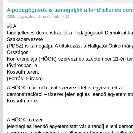
A pedagógusok is támogatják a tandíjellenes dem
2006. augusztus 31. csütörtök, 0:00
A
tandíjellenes demonstrációt a Pedagógusok Demokratik
Szakszervezete
(PDSZ) is támogatja. A tiltakozást a Hallgatói Önkormán
Országos
Konferenciája (HÖOK) szervezi és szeptember 21-én tar
fővárosban, a
Kossuth téren.
(Forrás: Híradó)
A HÖOK már több civil szervezettel is egyeztetett a
demonstrációról – tízezer jelenlegi és leendő egyetemist
Kossuth térre.
A HÖOK tízezer
jelenlegi és leendő egyetemistát vár a tandíj elleni demo
szervezet csökkentené az államilag támogatott hallgató