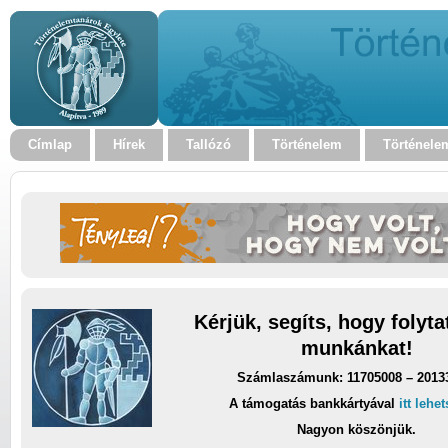
Címlap
Hírek
Tallózó
Történelem
Történele
Kérjük, segíts, hogy folyt
munkánkat!
Számlaszámunk: 11705008 – 2013
A támogatás bankkártyával
itt lehe
Nagyon köszönjük.