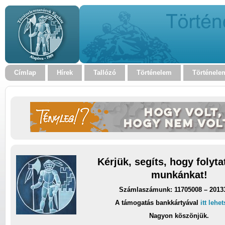
Címlap
Hírek
Tallózó
Történelem
Történele
Kérjük, segíts, hogy folyt
munkánkat!
Számlaszámunk: 11705008 – 2013
A támogatás bankkártyával
itt lehe
Nagyon köszönjük.