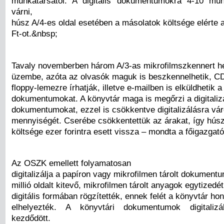
munkatársától. A digitális dokumentumokra 4-10 mun
várni,
húsz A/4-es oldal esetében a másolatok költsége elérte 
Ft-ot.&nbsp;
Tavaly novemberben három A/3-as mikrofilmszkennert h
üzembe, azóta az olvasók maguk is beszkennelhetik, C
floppy-lemezre írhatják, illetve e-mailben is elküldhetik a
dokumentumokat. A könyvtár maga is megőrzi a digitalizá
dokumentumokat, ezzel is csökkentve digitalizálásra vá
mennyiségét. Cserébe csökkentettük az árakat, így húsz
költsége ezer forintra esett vissza – mondta a főigazgat
Az OSZK emellett folyamatosan
digitalizálja a papíron vagy mikrofilmen tárolt dokument
millió oldalt kitevő, mikrofilmen tárolt anyagok egytizedé
digitális formában rögzítették, ennek felét a könyvtár hon
elhelyezték. A könyvtári dokumentumok digitaliz
kezdődött.