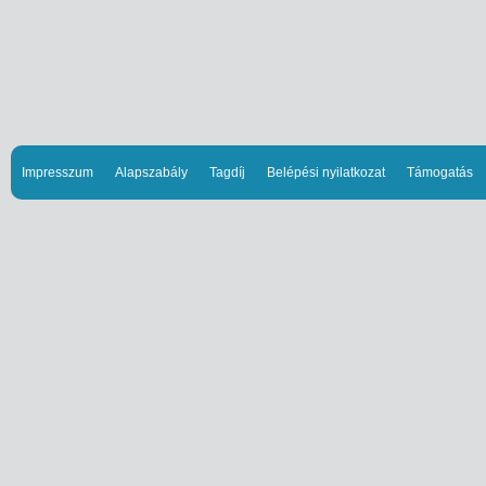
Impresszum
Alapszabály
Tagdíj
Belépési nyilatkozat
Támogatás