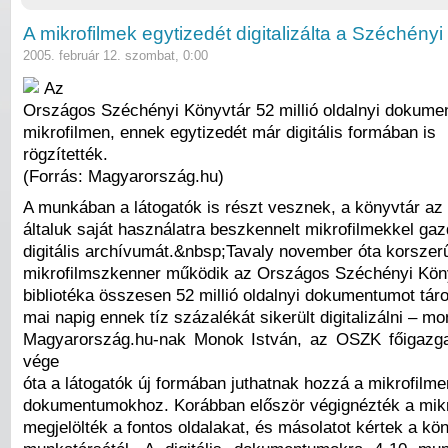
A mikrofilmek egytizedét digitalizálta a Széchény
2005. február 12. szombat, 0:00
Az
Országos Széchényi Könyvtár 52 millió oldalnyi dokumen
mikrofilmen, ennek egytizedét már digitális formában is
rögzítették.
(Forrás: Magyarország.hu)
A munkában a látogatók is részt vesznek, a könyvtár az
általuk saját használatra beszkennelt mikrofilmekkel gaz
digitális archívumát.&nbsp;Tavaly november óta korszer
mikrofilmszkenner működik az Országos Széchényi Kön
bibliotéka összesen 52 millió oldalnyi dokumentumot táro
mai napig ennek tíz százalékát sikerült digitalizálni – mo
Magyarország.hu-nak Monok István, az OSZK főigazga
vége
óta a látogatók új formában juthatnak hozzá a mikrofilmen
dokumentumokhoz. Korábban először végignézték a mikr
megjelölték a fontos oldalakat, és másolatot kértek a kö