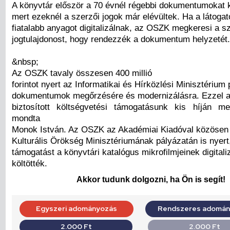
A könyvtár először a 70 évnél régebbi dokumentumokat k
mert ezeknél a szerzői jogok már elévültek. Ha a látogat
fiatalabb anyagot digitalizálnak, az OSZK megkeresi a s
jogtulajdonost, hogy rendezzék a dokumentum helyzetét
&nbsp;
Az OSZK tavaly összesen 400 millió
forintot nyert az Informatikai és Hírközlési Minisztérium 
dokumentumok megőrzésére és modernizálásra. Ezzel az
biztosított költségvetési támogatásunk kis híján m
mondta
Monok István. Az OSZK az Akadémiai Kiadóval közösen
Kulturális Örökség Minisztériumának pályázatán is nyert, 
támogatást a könyvtári katalógus mikrofilmjeinek digitali
költötték.
Akkor tudunk dolgozni, ha Ön is segít!