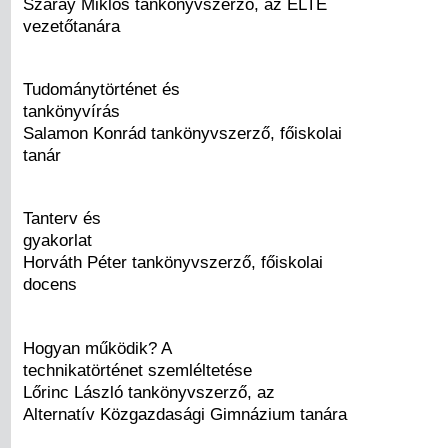
Száray Miklós tankönyvszerző, az ELTE
vezetőtanára
Tudománytörténet és
tankönyvírás
Salamon Konrád tankönyvszerző, főiskolai
tanár
Tanterv és
gyakorlat
Horváth Péter tankönyvszerző, főiskolai
docens
Hogyan működik? A
technikatörténet szemléltetése
Lőrinc László tankönyvszerző, az
Alternatív Közgazdasági Gimnázium tanára