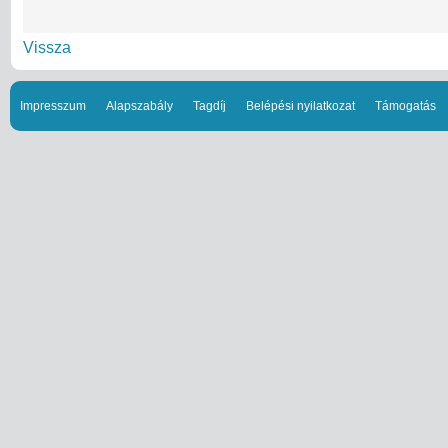
Vissza
Impresszum
Alapszabály
Tagdíj
Belépési nyilatkozat
Támogatás