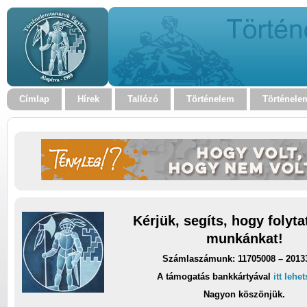
Címlap
Hírek
Tallózó
Történelem
Történele
Kérjük, segíts, hogy folyt
munkánkat!
Számlaszámunk: 11705008 – 2013
A támogatás bankkártyával
itt lehe
Nagyon köszönjük.