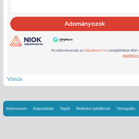
Vissza
Impresszum
Alapszabály
Tagdíj
Belépési nyilatkozat
Támogatás