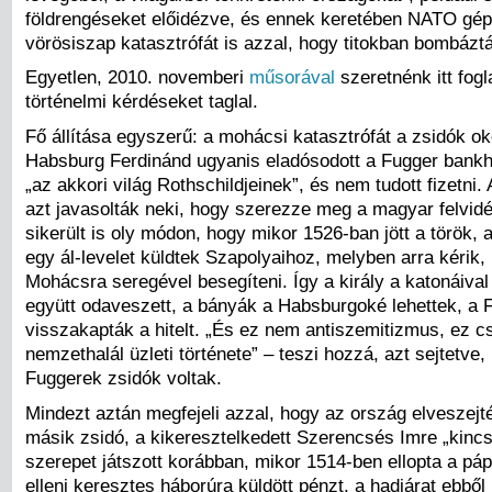
földrengéseket előidézve, és ennek keretében NATO gép
vörösiszap katasztrófát is azzal, hogy titokban bombáztá
Egyetlen, 2010. novemberi
műsorával
szeretnénk itt fog
történelmi kérdéseket taglal.
Fő állítása egyszerű: a mohácsi katasztrófát a zsidók ok
Habsburg Ferdinánd ugyanis eladósodott a Fugger bankhá
„az akkori világ Rothschildjeinek”, és nem tudott fizetni.
azt javasolták neki, hogy szerezze meg a magyar felvid
sikerült is oly módon, hogy mikor 1526-ban jött a török, 
egy ál-levelet küldtek Szapolyaihoz, melyben arra kérik, 
Mohácsra seregével besegíteni. Így a király a katonáiva
együtt odaveszett, a bányák a Habsburgoké lehettek, a
visszakapták a hitelt. „És ez nem antiszemitizmus, ez c
nemzethalál üzleti története” – teszi hozzá, azt sejtetve,
Fuggerek zsidók voltak.
Mindezt aztán megfejeli azzal, hogy az ország elveszej
másik zsidó, a kikeresztelkedett Szerencsés Imre „kincs
szerepet játszott korábban, mikor 1514-ben ellopta a pápa
elleni keresztes háborúra küldött pénzt, a hadjárat ebbő