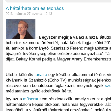
A háttérhatalom és Mohács
2013. március 27. szerda, 12:43
Ha egyszer megírja valaki a hazai áltu
hóbortok szomorú történetét, határkőnek fogja jelölni 20
ét, amikor a kormánytól Szaniszló Ferenc megkaphatta 
újságírói tevékenység elismerésére adományozható” Tá
díjat, Bakay Kornél pedig a Magyar Arany Érdemkereszte
Utóbbi különös
tanaira
egy későbbi alkalommal térünk v
kívánunk itt Szaniszló (Echo TV) munkásságnak jelenko
részével sem behatóbban foglalkozni, melynek egyik
sze
médiatanács gyűlöletkeltőnek ítélte.
Így azt a
műsorát
sem részletezzük, amely szerint a glo
háttérhatalom képes titokban, hatalmas fegyverekkel „lát
levegőből, a világűrből tönkretenni országokat”, például 