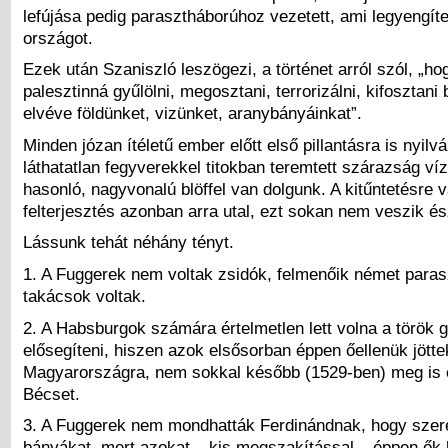
lefújása pedig parasztháborúhoz vezetett, ami legyengíte
országot.
Ezek után Szaniszló leszögezi, a történet arról szól, „ho
palesztinná gyűlölni, megosztani, terrorizálni, kifosztani
elvéve földünket, vizünket, aranybányáinkat”.
Minden józan ítéletű ember előtt első pillantásra is nyilv
láthatatlan fegyverekkel titokban teremtett szárazság ví
hasonló, nagyvonalú blöffel van dolgunk. A kitűntetésre v
felterjesztés azonban arra utal, ezt sokan nem veszik és
Lássunk tehát néhány tényt.
1. A Fuggerek nem voltak zsidók, felmenőik német parasz
takácsok voltak.
2. A Habsburgok számára értelmetlen lett volna a török 
elősegíteni, hiszen azok elsősorban éppen őellenük jötte
Magyarországra, nem sokkal később (1529-ben) meg is 
Bécset.
3. A Fuggerek nem mondhatták Ferdinándnak, hogy sze
bányákat, mert azokat – kis megszakítással ­– éppen ők 