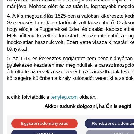
már jóval Mohács előtt és az után is, legnagyobb megel
4. A kis megszakítás 1525-ben a valóban kikeresztelkede
Szerencsés Imre kincstartónak volt köszönhető. Ő akkor a
hogy elődje, a Fuggerekkel üzleti és családi kapcsolatb
Elek hűtlenül kezelte a kincstárt, és szerinte ebből a F
indokolatlan hasznuk volt. Ezért vette vissza kincstári k
bányákat.
5. Az 1514-es keresztes hadjáratot nem pénz hiányában f
gyülekezés kezdetén már megindultak a parasztmozgoló
állította le az érsek a szervezést. (A paraszthadak leve
költségeire különben a király különadót vetett ki a zsidók
a cikk folytatódik a
tenyleg.com
oldalán.
Akkor tudunk dolgozni, ha Ön is segít!