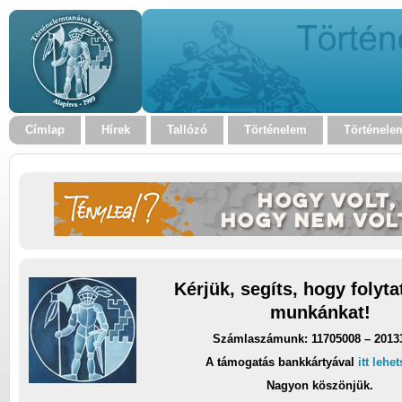
Címlap
Hírek
Tallózó
Történelem
Történele
Kérjük, segíts, hogy folyt
munkánkat!
Számlaszámunk: 11705008 – 2013
A támogatás bankkártyával
itt lehe
Nagyon köszönjük.