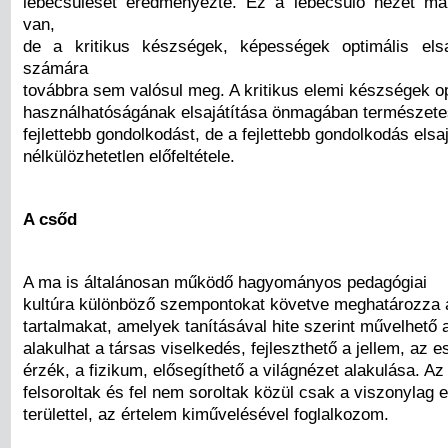
lebecsülését eredményezte. Ez a lebecsülő nézet má
van,
de a kritikus készségek, képességek optimális elsa
számára
továbbra sem valósul meg. A kritikus elemi készségek op
használhatóságának elsajátítása önmagában természete
fejlettebb gondolkodást, de a fejlettebb gondolkodás elsa
nélkülözhetetlen előfeltétele.
A csőd
A ma is általánosan működő hagyományos pedagógiai
kultúra különböző szempontokat követve meghatározza 
tartalmakat, amelyek tanításával hite szerint művelhető 
alakulhat a társas viselkedés, fejleszthető a jellem, az es
érzék, a fizikum, elősegíthető a világnézet alakulása. Az 
felsoroltak és fel nem soroltak közül csak a viszonylag
területtel, az értelem kiművelésével foglalkozom.