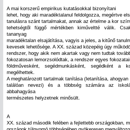
A mai korszerű empirikus kutatásokkal bizonyítani
lehet, hogy aki maradéktalanul feldolgozza, megértve elsa
tanulásra szánt tartalmakat, annak az értelme a kor szín
tehetségtől függő mértékben kiműveltté válik. Csa
tananyag
maradéktalan elsajátítása, vagyis a jeles, a kitűnő tan
kevesek lehetősége. A XX. század közepéig úgy működöt
rendszer, hogy akik nem akartak vagy nem tudtak tovább
fokozatosan lemorzsolódtak, a rendszer egyes fokozatain
földművesként, segédmunkásként, segédként a ko
megélhettek.
A meghatározott tartalmak tanítása (letanítása, ahogya
találóan nevezi) és a többség számára az iskolá
abbahagyása
természetes helyzetnek minősült.
A
XX. század második felében a fejlettebb országokban, m
országok túlnyomó többségében gyökeresen megváltozott