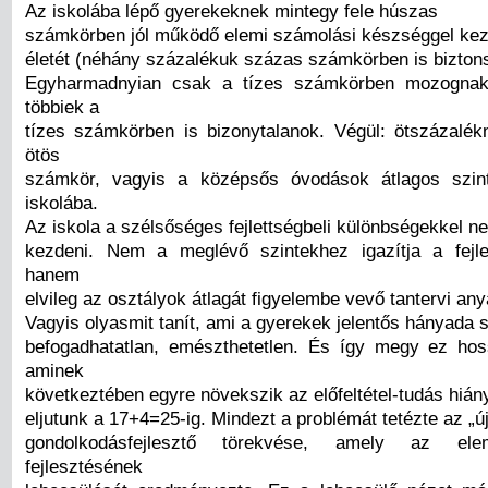
Az iskolába lépő gyerekeknek mintegy fele húszas
számkörben jól működő elemi számolási készséggel kezd
életét (néhány százalékuk százas számkörben is bizton
Egyharmadnyian csak a tízes számkörben mozognak
többiek a
tízes számkörben is bizonytalanok. Végül: ötszázalé
ötös
számkör, vagyis a középsős óvodások átlagos szin
iskolába.
Az iskola a szélsőséges fejlettségbeli különbségekkel n
kezdeni. Nem a meglévő szintekhez igazítja a fejle
hanem
elvileg az osztályok átlagát figyelembe vevő tantervi anya
Vagyis olyasmit tanít, ami a gyerekek jelentős hányada
befogadhatatlan, emészthetetlen. És így megy ez ho
aminek
következtében egyre növekszik az előfeltétel-tudás hián
eljutunk a 17+4=25-ig. Mindezt a problémát tetézte az „
gondolkodásfejlesztő törekvése, amely az el
fejlesztésének