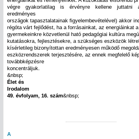
végre gyakorlatilag is érvényre kellene juttatn
eredményes
országok tapasztalatainak figyelembevételével) akkor indí
régóta várt fejlődést, ha a forrásainkat, az energiáinkat a
gyermekeinkre közvetlenül ható pedagógiai kultúra megúj
kutatásokra, fejlesztésekre, a szükséges eszközök létr
kísérletileg bizonyítottan eredményesen működő megold
eszközrendszerek terjesztésére, az ennek megfelelő ké
továbbképzésre
koncentráljuk.
&nbsp;
Élet és
Irodalom
49. évfolyam, 16. szám
&nbsp;
A