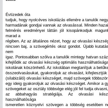
Évtizedek óta
tudjuk, hogy nyolcéves iskolázás ellenére a tanulók neg
harmadának gondjai vannak az olvasással. Minden haza
felmérés eredményei láttán jól kisopánkodjuk magun
marad a
régiben. Az az általános nézet, hogy az olvasási készség
nincsen baj, a szövegértés okoz gondot. Újabb kutatás
nem
igaz. Pontosabban szólva a tanulók mintegy hatvan szá
kifejlődik az olvasási készség optimális használhatóság
iskolának köszönhető. Az iskolában megtanítjuk a betűke
összeolvasásukat, gyakoroljuk az olvasást, kifejlesztjük
(silabizáló) olvasási készséget, majd szövegek többször
egy ideig gyakoroljuk az olvasási készséget. Amikor a g
szövegeket az osztály többsége elég jól fel tudja olvasni,
az abbahagyás stratégiája. Az olvasási kész
használhatósága
ismeretlen köznyelvi szövegen a többség esetében 