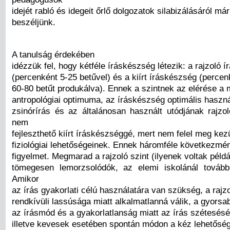
idejét rabló és idegeit őrlő dolgozatok silabizálásáról már
beszéljünk.
A tanulság érdekében
idézzük fel, hogy kétféle íráskészség létezik: a rajzoló 
(percenként 5-25 betűvel) és a kiírt íráskészség (percen
60-80 betűt produkálva). Ennek a szintnek az elérése a
antropológiai optimuma, az íráskészség optimális haszn
zsinórírás és az általánosan használt utódjának rajzo
nem
fejleszthető kiírt íráskészséggé, mert nem felel meg kez
fiziológiai lehetőségeinek. Ennek háromféle következmé
figyelmet. Megmarad a rajzoló szint (ilyenek voltak péld
tömegesen lemorzsolódók, az elemi iskolánál tovább
Amikor
az írás gyakorlati célú használatára van szükség, a rajz
rendkívüli lassúsága miatt alkalmatlanná válik, a gyors
az írásmód és a gyakorlatlanság miatt az írás szétesés
illetve kevesek esetében spontán módon a kéz lehetősé