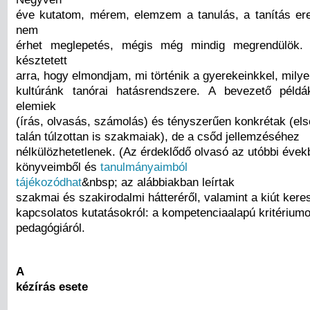
éve kutatom, mérem, elemzem a tanulás, a tanítás e
nem
érhet meglepetés, mégis még mindig megrendülök.
késztetett
arra, hogy elmondjam, mi történik a gyerekeinkkel, mily
kultúránk tanórai hatásrendszere. A bevezető péld
elemiek
(írás, olvasás, számolás) és tényszerűen konkrétak (első
talán túlzottan is szakmaiak), de a csőd jellemzéséhez
nélkülözhetetlenek. (Az érdeklődő olvasó az utóbbi évek
könyveimből és
tanulmányaimból
tájékozódhat
&nbsp; az alábbiakban leírtak
szakmai és szakirodalmi hátteréről, valamint a kiút kere
kapcsolatos kutatásokról: a kompetenciaalapú kritériumor
pedagógiáról.
A
kézírás esete