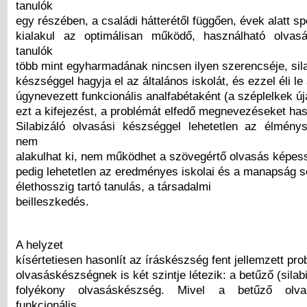
tanulók
egy részében, a családi hátterétől függően, évek alatt 
kialakul az optimálisan működő, használható olvas
tanulók
több mint egyharmadának nincsen ilyen szerencséje, sila
készséggel hagyja el az általános iskolát, és ezzel éli le 
úgynevezett funkcionális analfabétaként (a széplelkek új
ezt a kifejezést, a problémát elfedő megnevezéseket ha
Silabizáló olvasási készséggel lehetetlen az élmény
nem
alakulhat ki, nem működhet a szövegértő olvasás képess
pedig lehetetlen az eredményes iskolai és a manapság s
élethosszig tartó tanulás, a társadalmi
beilleszkedés.
A helyzet
kísértetiesen hasonlít az íráskészség fent jellemzett pro
olvasáskészségnek is két szintje létezik: a betűző (silab
folyékony olvasáskészség. Mivel a betűző olv
funkcionális