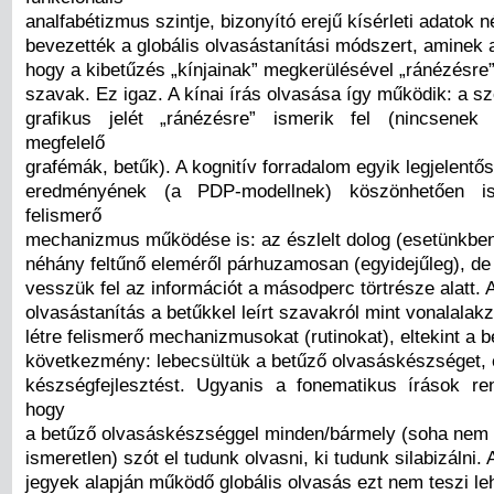
analfabétizmus szintje, bizonyító erejű kísérleti adatok n
bevezették a globális olvasástanítási módszert, aminek 
hogy a kibetűzés „kínjainak” megkerülésével „ránézésre
szavak. Ez igaz. A kínai írás olvasása így működik: a sz
grafikus jelét „ránézésre” ismerik fel (nincsene
megfelelő
grafémák, betűk). A kognitív forradalom egyik legjelentő
eredményének (a PDP-modellnek) köszönhetően is
felismerő
mechanizmus működése is: az észlelt dolog (esetünkben 
néhány feltűnő eleméről párhuzamosan (egyidejűleg), de 
vesszük fel az információt a másodperc törtrésze alatt. A
olvasástanítás a betűkkel leírt szavakról mint vonalalak
létre felismerő mechanizmusokat (rutinokat), eltekint a b
következmény: lebecsültük a betűző olvasáskészséget, 
készségfejlesztést. Ugyanis a fonematikus írások ren
hogy
a betűző olvasáskészséggel minden/bármely (soha nem o
ismeretlen) szót el tudunk olvasni, ki tudunk silabizálni. 
jegyek alapján működő globális olvasás ezt nem teszi l