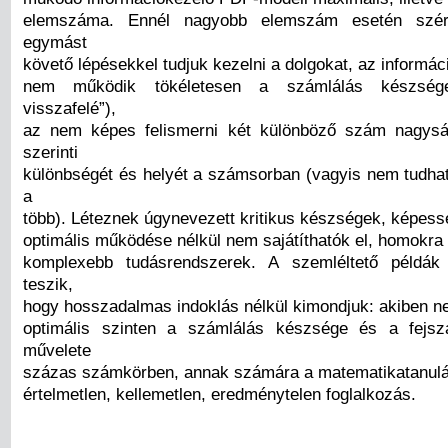
elemszáma. Ennél nagyobb elemszám esetén szériá
egymást
követő lépésekkel tudjuk kezelni a dolgokat, az informác
nem működik tökéletesen a számlálás készsége
visszafelé”),
az nem képes felismerni két különböző szám nagys
szerinti
különbségét és helyét a számsorban (vagyis nem tudhat
a
több). Léteznek úgynevezett kritikus készségek, képes
optimális működése nélkül nem sajátíthatók el, homokra
komplexebb tudásrendszerek. A szemléltető példák 
teszik,
hogy hosszadalmas indoklás nélkül kimondjuk: akiben 
optimális szinten a számlálás készsége és a fejs
művelete
százas számkörben, annak számára a matematikatanulá
értelmetlen, kellemetlen, eredménytelen foglalkozás.