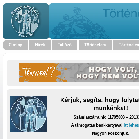
Címlap
Hírek
Tallózó
Történelem
Történele
Kérjük, segíts, hogy folyt
munkánkat!
Számlaszámunk: 11705008 – 2013
A támogatás bankkártyával
itt lehe
Nagyon köszönjük.