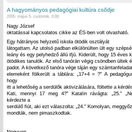
A hagyományos pedagógiai kultúra csődje
2005. május 5. csütörtök, 0:00
Nagy József
oktatással kapcsolatos cikke az ÉS-ben volt olvasható.
Egy hátrányos helyzetű iskola ötödik osztályát
látogattam. Az utolsó padban elkülönülten ült egy széps
leány és egy pelyhedző állú ifjú. Kiderült, hogy 15 éves 
ötödikes tanulók. Az első tanórán végig csöndben ültek 
padot. A következő tanóra vége táján egy számtanfelada
elemeként fölkerült a táblára: „17+4 = ?” A pedagóg
hogy
itt a lehetőség a serdülők aktivizálására, föltette a kérdé
Kati, mennyi 17 meg 4?” Katalin rávágta: „25.” „
kérdezte a
serdülő fiút, aki ezt válaszolta: „24.” Komolyan, meggyő
mondták, nem pimaszkodtak.
Negyven