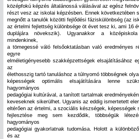
középfokú képzés általánossá válásával az egész felnö
részt vesz az iskolai képzésben. Ennek következtében 
megnőtt a tanulók közötti fejlődési fáziskülönbség (az i
az értelmi fejlettség különbsége öt évet tesz ki, ami 16 
duplájára növekszik). Ugyanakkor a középiskola
mindenkinek,
a tömegessé váló felsőoktatásban való eredményes r
egyre
elméletigényesebb szakképzettségek elsajátításához e
az
élethosszig tartó tanuláshoz a túlnyomó többségnek oly
képességek optimális elsajátítására lenne sz
hagyományos
pedagógiai kultúrával, a tanított tartalmak eredményekén
keveseknek sikerülhet. Ugyanis az eddig ismertetett el
eltérően az értelmi, a szociális készségek, képességek
fejlesztése meg sem kezdődik, többségük létezé
hagyományos
pedagógiai gyakorlatnak tudomása. Holott a különbö
és az