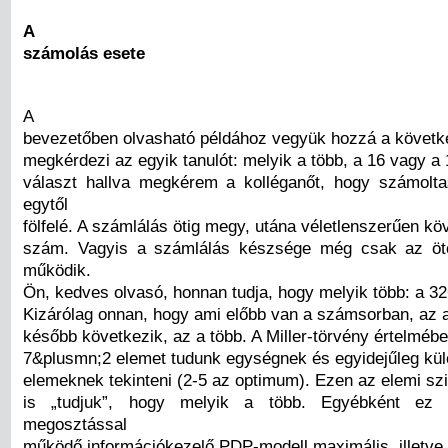
A
számolás esete
A
bevezetőben olvasható példához vegyük hozzá a követke
megkérdezi az egyik tanulót: melyik a több, a 16 vagy a 
választ hallva megkérem a kolléganőt, hogy számolt
egytől
fölfelé. A számlálás ötig megy, utána véletlenszerűen k
szám. Vagyis a számlálás készsége még csak az ö
működik.
Ön, kedves olvasó, honnan tudja, hogy melyik több: a 3
Kizárólag onnan, hogy ami előbb van a számsorban, az 
később következik, az a több. A Miller-törvény értelm
7&plusmn;2 elemet tudunk egységnek és egyidejűleg kül
elemeknek tekinteni (2-5 az optimum). Ezen az elemi szi
is „tudjuk”, hogy melyik a több. Egyébként ez
megosztással
működő információkezelő PDP-modell maximális, illetve 