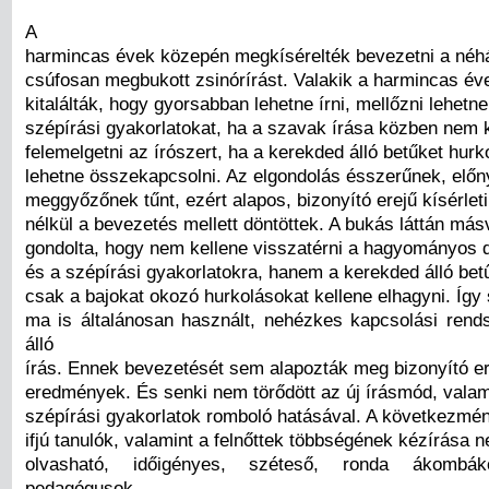
A
harmincas évek közepén megkísérelték bevezetni a néhá
csúfosan megbukott zsinórírást. Valakik a harmincas év
kitalálták, hogy gyorsabban lehetne írni, mellőzni lehetn
szépírási gyakorlatokat, ha a szavak írása közben nem 
felemelgetni az írószert, ha a kerekded álló betűket hurk
lehetne összekapcsolni. Az elgondolás ésszerűnek, elő
meggyőzőnek tűnt, ezért alapos, bizonyító erejű kísérle
nélkül a bevezetés mellett döntöttek. A bukás láttán más
gondolta, hogy nem kellene visszatérni a hagyományos d
és a szépírási gyakorlatokra, hanem a kerekded álló be
csak a bajokat okozó hurkolásokat kellene elhagyni. Így 
ma is általánosan használt, nehézkes kapcsolási rend
álló
írás. Ennek bevezetését sem alapozták meg bizonyító ere
eredmények. És senki nem törődött az új írásmód, valamin
szépírási gyakorlatok romboló hatásával. A következmén
ifjú tanulók, valamint a felnőttek többségének kézírása 
olvasható, időigényes, széteső, ronda ákomb
pedagógusok