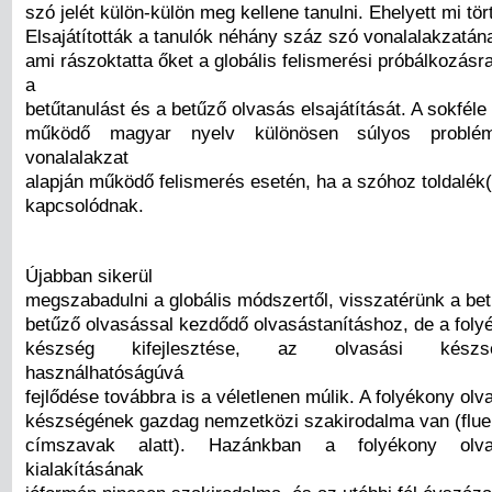
szó jelét külön-külön meg kellene tanulni. Ehelyett mi tör
Elsajátították a tanulók néhány száz szó vonalalakzatán
ami rászoktatta őket a globális felismerési próbálkozás
a
betűtanulást és a betűző olvasás elsajátítását. A sokféle 
működő magyar nyelv különösen súlyos problé
vonalalakzat
alapján működő felismerés esetén, ha a szóhoz toldalék(
kapcsolódnak.
Újabban sikerül
megszabadulni a globális módszertől, visszatérünk a bet
betűző olvasással kezdődő olvasástanításhoz, de a foly
készség kifejlesztése, az olvasási készs
használhatóságúvá
fejlődése továbbra is a véletlenen múlik. A folyékony olv
készségének gazdag nemzetközi szakirodalma van (flue
címszavak alatt). Hazánkban a folyékony olv
kialakításának