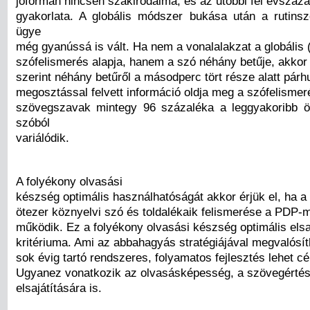
jóformán nincsen szakirodalma, és az utóbbi fél évszá
gyakorlata. A globális módszer bukása után a rutins
ügye
még gyanússá is vált. Ha nem a vonalalakzat a globális (
szófelismerés alapja, hanem a szó néhány betűje, akko
szerint néhány betűről a másodperc tört része alatt pár
megosztással felvett információ oldja meg a szófelismer
szövegszavak mintegy 96 százaléka a leggyakoribb ö
szóból
variálódik.
A folyékony olvasási
készség optimális használhatóságát akkor érjük el, ha a
ötezer köznyelvi szó és toldalékaik felismerése a PDP-m
működik. Ez a folyékony olvasási készség optimális elsa
kritériuma. Ami az abbahagyás stratégiájával megvalósít
sok évig tartó rendszeres, folyamatos fejlesztés lehet cé
Ugyanez vonatkozik az olvasásképesség, a szövegértés
elsajátítására is.