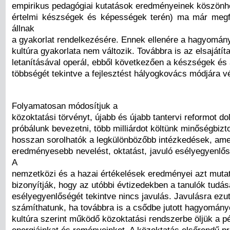
empirikus pedagógiai kutatások eredményeinek köszönhe
értelmi készségek és képességek terén) ma már megf
állnak
a gyakorlat rendelkezésére. Ennek ellenére a hagyomán
kultúra gyakorlata nem változik. Továbbra is az elsajátít
letanításával operál, ebből következően a készségek é
többségét tekintve a fejlesztést hályogkovács módjára v
Folyamatosan módosítjuk a
közoktatási törvényt, újabb és újabb tantervi reformot do
próbálunk bevezetni, több milliárdot költünk minőségbizt
hosszan sorolhatók a legkülönbözőbb intézkedések, ame
eredményesebb nevelést, oktatást, javuló esélyegyenlős
A
nemzetközi és a hazai értékelések eredményei azt mutat
bizonyítják, hogy az utóbbi évtizedekben a tanulók tudás
esélyegyenlőségét tekintve nincs javulás. Javulásra ez
számíthatunk, ha továbbra is a csődbe jutott hagyomány
kultúra szerint működő közoktatási rendszerbe öljük a p
energiáinkat és reményeinket. A közoktatás elsőrendű pri