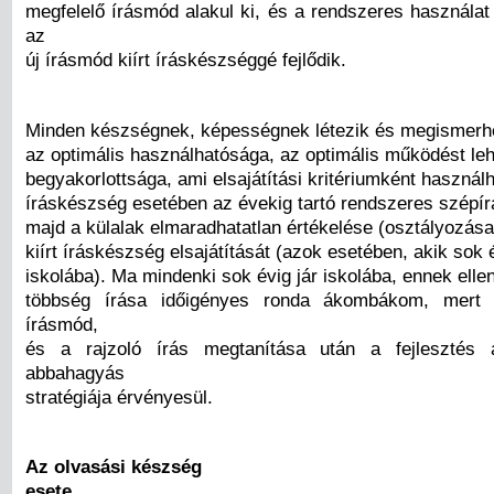
megfelelő írásmód alakul ki, és a rendszeres használa
az
új írásmód kiírt íráskészséggé fejlődik.
Minden készségnek, képességnek létezik és megismerh
az optimális használhatósága, az optimális működést le
begyakorlottsága, ami elsajátítási kritériumként használ
íráskészség esetében az évekig tartó rendszeres szépír
majd a külalak elmaradhatatlan értékelése (osztályozása
kiírt íráskészség elsajátítását (azok esetében, akik sok é
iskolába). Ma mindenki sok évig jár iskolába, ennek elle
többség írása időigényes ronda ákombákom, mert 
írásmód,
és a rajzoló írás megtanítása után a fejlesztés
abbahagyás
stratégiája érvényesül.
Az olvasási készség
esete