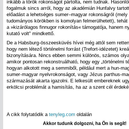
inkább a török rokonságot pártolta, nem tudnak. Hasonl
fogalmuk sincs arról, hogy az akadémián Hunfalvy tartot
előadást a lehetséges sumer–magyar rokonságról (mely
tudományos körökben is komolyan felmerülhetett), tehát
a »kizárólagos finnugor rokonítás« támogatója, hanem ny
kutató volt” mindkettő.
De a Habsburg-összeesküvés hívei még attól sem retten
hogy nem létező történelmi forrást (Trefort-idézetet) kre
bizonyítására. Nincs ebben semmi különös, számos olya
amikor pontosan rekonstruálható, hogy egy „történelmi té
hogyan alkotott meg a semmiből, például mert a hun-magy
sumer-magyar nyelvrokonságot, vagy Jézus parthus-ma
származását akarta igazolni. E lelkesült embereknek u
erkölcsi problémát a hamisítás, ha az a szent cél érdeké
A cikk folytatódik a
tenyleg.com
oldalán
Akkor tudunk dolgozni, ha Ön is segít!