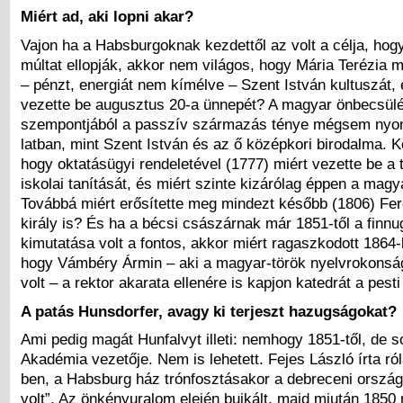
Miért ad, aki lopni akar?
Vajon ha a Habsburgoknak kezdettől az volt a célja, ho
múltat ellopják, akkor nem világos, hogy Mária Terézia mié
– pénzt, energiát nem kímélve – Szent István kultuszát, 
vezette be augusztus 20-a ünnepét? A magyar önbecsül
szempontjából a passzív származás ténye mégsem nyom
latban, mint Szent István és az ő középkori birodalma. K
hogy oktatásügyi rendeletével (1777) miért vezette be a 
iskolai tanítását, és miért szinte kizárólag éppen a magy
Továbbá miért erősítette meg mindezt később (1806) Fe
király is? És ha a bécsi császárnak már 1851-től a finn
kimutatása volt a fontos, akkor miért ragaszkodott 1864
hogy Vámbéry Ármin – aki a magyar-török nyelvrokonság
volt – a rektor akarata ellenére is kapjon katedrát a pes
A patás Hunsdorfer, avagy ki terjeszt hazugságokat?
Ami pedig magát Hunfalvyt illeti: nemhogy 1851-től, de 
Akadémia vezetője. Nem is lehetett. Fejes László írta ró
ben, a Habsburg ház trónfosztásakor a debreceni ország
volt”. Az önkényuralom elején bujkált, majd miután 1850