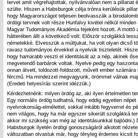
tervet amit végrehajtottak, nyilvánvalóan nem a pillanat é
szülte. Hiszen a Habsburgok célja trónra kerülésük pillan
hogy Magyarországot teljesen beolvasszák a birodalom
ördögi tervnek volt része Hunfalvy kivétel nélkül minden
Magyar Tudományos Akadémia fejeként hozott. A mottó 
hátterében állt a következő volt: Először szolgákká tess
németekké. Elvesszük a múltjukat, ha volt olyan dicső t
ravasz tudományos érvekkel a nyelvük tiszteletét. Hisze
hogy hamarabb veszti el identitását az a nép, akinek őse
megvetendő barbárok voltak. Nyelve pedig egy haszontal
onnan átvett, toldozott-foldozott, művelt ember számár
fércmű. Ha mindezzel megvagyunk, örömmel válnak maj
(Eredeti helyesírás szerint idézzük.)
Kérdezhetnénk: milyen ördög az, aki ilyen értelmetlen ter
Egy normális ördög tudhatná, hogy eddig egyetlen népet 
nyelvrokonság-elmélettel, sokkal inkább fegyverrel és p
nem világos, hogy ha már egyszer sikerült szolgákká ten
akkor mi szükség van még az identitásunkkal bajlódni.) 
Habsburgok ilyetén ördögi gonoszságáról alkotott nézete
változatban olvastuk már, hogy tényleg érdemes kicsit fo