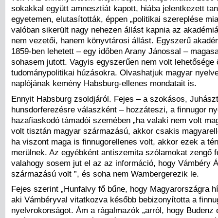
sokakkal együtt amnesztiát kapott, hiába jelentkezett ta
egyetemen, elutasították, éppen „politikai szereplése mia
valóban sikerült nagy nehezen állást kapnia az akadémi
nem vezetői, hanem könyvtárosi állást. Egyszerű akadém
1859-ben lehetett – egy időben Arany Jánossal – magas
sohasem jutott. Vagyis egyszerűen nem volt lehetősége 
tudománypolitikai húzásokra. Olvashatjuk magyar nyelve
naplójának kemény Habsburg-ellenes mondatait is.
Ennyit Habsburg zsoldjáról. Fejes – a szokásos, Juhásztó
hunsdorferezésre válaszként – hozzáteszi, a finnugor n
hazafiaskodó támadói szemében „ha valaki nem volt ma
volt tisztán magyar származású, akkor csakis magyarelle
ha viszont maga is finnugorellenes volt, akkor ezek a té
merülnek. Az egyébként antiszemita szólamokat zengő 
valahogy sosem jut el az az információ, hogy Vámbéry 
származású volt ”, és soha nem Wambergerezik le.
Fejes szerint „Hunfalvy fő bűne, hogy Magyarországra h
aki Vámbéryval vitatkozva később bebizonyította a finnu
nyelvrokonságot. Ám a rágalmazók „arról, hogy Budenz