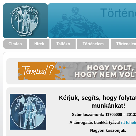
Címlap
Hírek
Tallózó
Történelem
Történele
Kérjük, segíts, hogy folyt
munkánkat!
Számlaszámunk: 11705008 – 2013
A támogatás bankkártyával
itt lehe
Nagyon köszönjük.