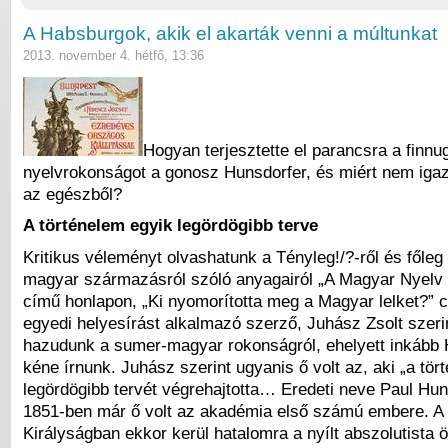
A Habsburgok, akik el akarták venni a múltunkat
2013. november 4. hétfő, 13:36
Hogyan terjesztette el parancsra a finnu
nyelvrokonságot a gonosz Hunsdorfer, és miért nem iga
az egészből?
A történelem egyik legördögibb terve
Kritikus véleményt olvashatunk a Tényleg!/?-ről és főle
magyar származásról szóló anyagairól „A Magyar Nyelv 
című honlapon, „Ki nyomorította meg a Magyar lelket?” 
egyedi helyesírást alkalmazó szerző, Juhász Zsolt szeri
hazudunk a sumer-magyar rokonságról, ehelyett inkább H
kéne írnunk. Juhász szerint ugyanis ő volt az, aki „a tör
legördögibb tervét végrehajtotta… Eredeti neve Paul Hu
1851-ben már ő volt az akadémia első számú embere. A
Királyságban ekkor kerül hatalomra a nyílt abszolutista