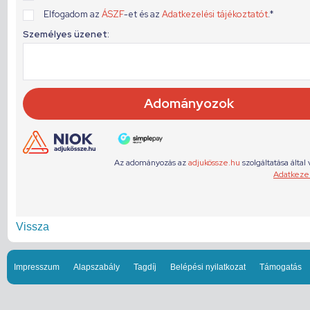
Vissza
Impresszum
Alapszabály
Tagdíj
Belépési nyilatkozat
Támogatás