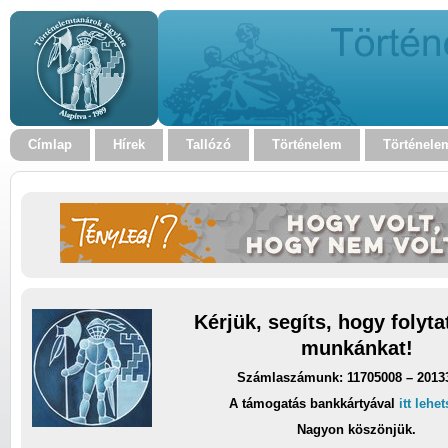
Címlap
Hírek
Tallózó
Történelem
Történele
Kérjük, segíts, hogy folyt
munkánkat!
Számlaszámunk: 11705008 – 2013
A támogatás bankkártyával
itt lehe
Nagyon köszönjük.