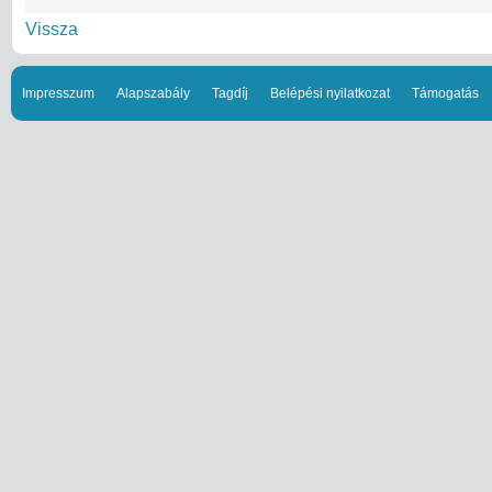
Vissza
Impresszum
Alapszabály
Tagdíj
Belépési nyilatkozat
Támogatás