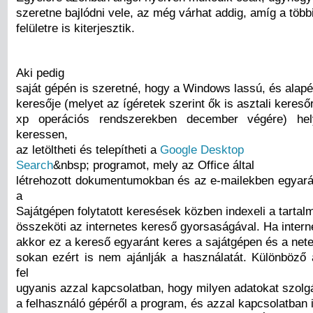
szeretne bajlódni vele, az még várhat addig, amíg a többi
felületre is kiterjesztik.
Aki pedig
saját gépén is szeretné, hogy a Windows lassú, és alapé
keresője (melyet az ígéretek szerint ők is asztali keres
xp operációs rendszerekben december végére) hel
keressen,
az letöltheti és telepítheti a
Google Desktop
Search
&nbsp; programot, mely az Office által
létrehozott dokumentumokban és az e-mailekben egyaránt
a
Sajátgépen folytatott keresések közben indexeli a tartal
összeköti az internetes kereső gyorsaságával. Ha inter
akkor ez a kereső egyaránt keres a sajátgépen és a net
sokan ezért is nem ajánlják a használatát. Különböző 
fel
ugyanis azzal kapcsolatban, hogy milyen adatokat szolgá
a felhasználó gépéről a program, és azzal kapcsolatban 