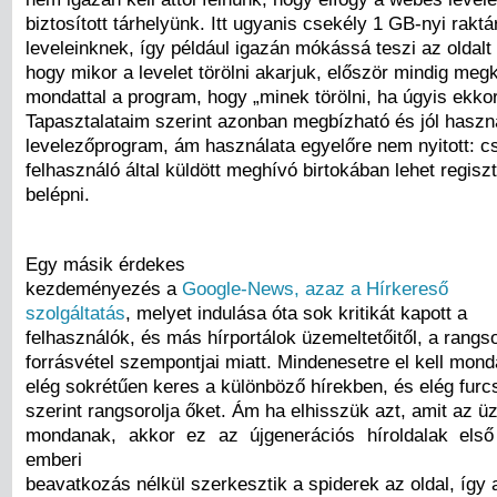
biztosított tárhelyünk. Itt ugyanis csekély 1 GB-nyi rakt
leveleinknek, így például igazán mókássá teszi az oldalt
hogy mikor a levelet törölni akarjuk, először mindig megk
mondattal a program, hogy „minek törölni, ha úgyis ekkor
Tapasztalataim szerint azonban megbízható és jól haszn
levelezőprogram, ám használata egyelőre nem nyitott: 
felhasználó által küldött meghívó birtokában lehet regiszt
belépni.
Egy másik érdekes
kezdeményezés a
Google-News, azaz a Hírkereső
szolgáltatás
, melyet indulása óta sok kritikát kapott a
felhasználók, és más hírportálok üzemeltetőitől, a rangs
forrásvétel szempontjai miatt. Mindenesetre el kell mond
elég sokrétűen keres a különböző hírekben, és elég fur
szerint rangsorolja őket. Ám ha elhisszük azt, amit az ü
mondanak, akkor ez az újgenerációs híroldalak első
emberi
beavatkozás nélkül szerkesztik a spiderek az oldal, így 