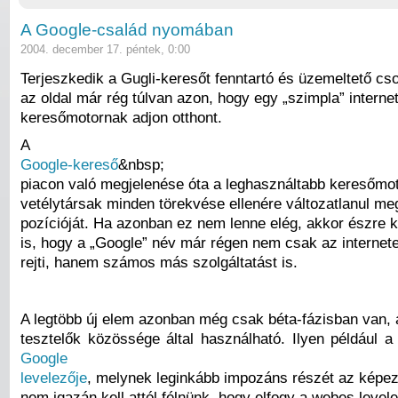
A Google-család nyomában
2004. december 17. péntek, 0:00
Terjeszkedik a Gugli-keresőt fenntartó és üzemeltető cso
az oldal már rég túlvan azon, hogy egy „szimpla” interne
keresőmotornak adjon otthont.
A
Google-kereső
&nbsp;
piacon való megjelenése óta a leghasználtabb keresőmoto
vetélytársak minden törekvése ellenére változatlanul meg
pozícióját. Ha azonban ez nem lenne elég, akkor észre k
is, hogy a „Google” név már régen nem csak az internet
rejti, hanem számos más szolgáltatást is.
A legtöbb új elem azonban még csak béta-fázisban van, 
tesztelők közössége által használható. Ilyen például 
Google
levelezője
, melynek leginkább impozáns részét az képez
nem igazán kell attól félnünk, hogy elfogy a webes levele