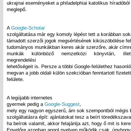
ukrajnai eseményeket a philadelphiai katolikus híradóból
meglepő.
A
Google-Scholar
szolgáltatása már egy komoly lépést tett a korábban sok
támadott szerzői jogok megsértésének kiküszöbölése felé
tudományos munkákban keres akár szerzőre, akár címre
munkák különböző nemzetközi könyvtári, illet
megrendelési
lehetőségeit is. Persze a többi Google-felülethez hasonlóa
megvan a jobb oldali külön szekcióban fenntartott fizetet
felülete.
A legújabb internetes
gyermek pedig a
Google-Suggest
,
mely egy nagyon egyszerű, ám sok szempontból mégis b
szolgáltatásra épít: ajánlatokat tesz a beírt töredékszav
ha beírok valamit, akkor felajánlja azt, hogy ő mit is ke
Egyelőre azonban angol nyelven működik csak, úgyhogy