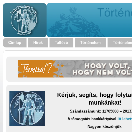
Címlap
Hírek
Tallózó
Történelem
Történele
Kérjük, segíts, hogy folyt
munkánkat!
Számlaszámunk: 11705008 – 2013
A támogatás bankkártyával
itt lehe
Nagyon köszönjük.