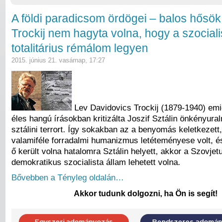
A földi paradicsom ördögei – balos hősök
Trockij nem hagyta volna, hogy a szocial
totalitárius rémálom legyen
2015. június 21. vasárnap, 17:27
Lev Davidovics Trockij (1879-1940) emi
éles hangú írásokban kritizálta Joszif Sztálin önkényura
sztálini terrort. Így sokakban az a benyomás keletkezett
valamiféle forradalmi humanizmus letéteményese volt, é
ő került volna hatalomra Sztálin helyett, akkor a Szovjet
demokratikus szocialista állam lehetett volna.
Bővebben a Tényleg oldalán…
Akkor tudunk dolgozni, ha Ön is segít!