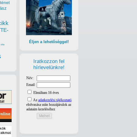
ténet
ász
cikk
TTE-
Éljen a lehetőséggel!
vita
s
Iratkozzon fel
hírlevelünkre!