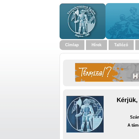
Címlap
Hírek
Tallózó
Kérjük,
Szám
A tám