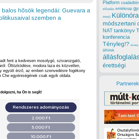
Platform
családtör
gy
emléknap
– balos hősök legendái: Guevara a
előadás
Különóra
politikusaival szemben a
interjú
módszertani 
tankönyv
NAT
konferencia
Tényleg!?
törvény
álhírek
állásfoglalá
adt fent a kedvesen mosolygó, szivarozgató,
érettségi
ól. Öltözködése, modora laza és közvetlen,
egy együtt érző, az emberi szenvedésre fogékony
an Che egyéniségének csak egyik oldala.
Partnerek
olgozni, ha Ön is segít!