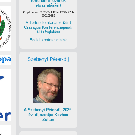
történelmi tévhitek
eloszlatásáért
Projektszám: 2023-2-HU01-KA210-SCH-
000169882
A Történelemtanárok (35.)
Országos Konferenciájának
állásfoglalása
Eddigi konferenciáink
Szebenyi Péter-díj
A Szebenyi Péter-díj 2025.
évi díjazottja: Kovács
Zoltán