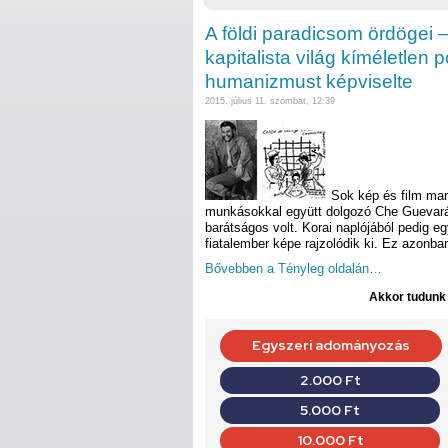
A földi paradicsom ördögei 
kapitalista világ kíméletlen 
humanizmust képviselte
2015. július 11. szombat, 12:39
Sok kép és film mar
munkásokkal együtt dolgozó Che Guevarár
barátságos volt. Korai naplójából pedig 
fiatalember képe rajzolódik ki. Ez azonb
Bővebben a Tényleg oldalán…
Akkor tudunk d