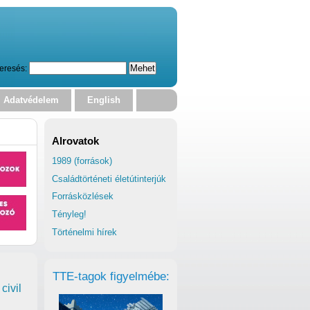
eresés:
Adatvédelem
English
Alrovatok
1989 (források)
Családtörténeti életútinterjúk
Forrásközlések
Tényleg!
Történelmi hírek
TTE-tagok figyelmébe:
civil