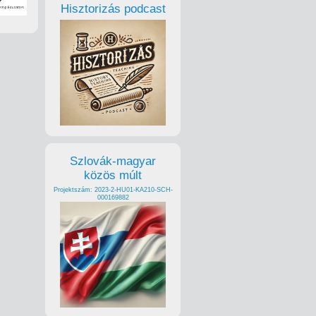
Hisztorizás podcast
Szlovák-magyar
közös múlt
Projektszám: 2023-2-HU01-KA210-SCH-
000169882