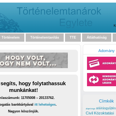
K
Történelem
Történelemtanítás
TTE
Átláthatóság
Adomány
 segíts, hogy folytathassuk
munkánkat!
laszámunk: 11705008 – 20133762.
Címkék
ogatás bankkártyával
itt lehetséges
.
aláírásgyűjtés
alapvizsga
Nagyon köszönjük.
Civil Közoktatási