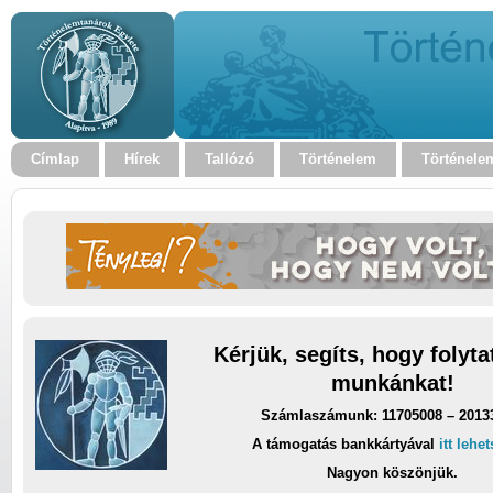
Címlap
Hírek
Tallózó
Történelem
Történele
Kérjük, segíts, hogy folyt
munkánkat!
Számlaszámunk: 11705008 – 2013
A támogatás bankkártyával
itt lehe
Nagyon köszönjük.