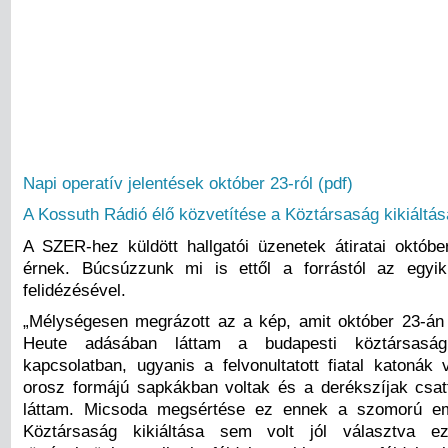
Napi operatív jelentések október 23-ról (pdf)
A Kossuth Rádió élő közvetítése a Köztársaság kikiáltásá
A SZER-hez küldött hallgatói üzenetek átiratai októbe
érnek. Búcsúzzunk mi is ettől a forrástól az egyik
felidézésével.
„Mélységesen megrázott az a kép, amit október 23-á
Heute adásában láttam a budapesti köztársaság 
kapcsolatban, ugyanis a felvonultatott fiatal katonák 
orosz formájú sapkákban voltak és a derékszíjak csattj
láttam. Micsoda megsértése ez ennek a szomorú e
Köztársaság kikiáltása sem volt jól választva e