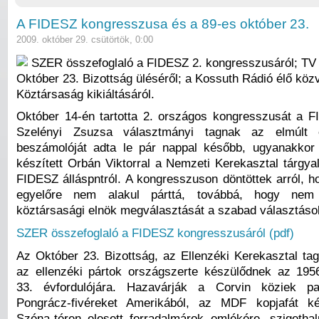
A FIDESZ kongresszusa és a 89-es október 23.
2009. október 29. csütörtök, 0:00
SZER összefoglaló a FIDESZ 2. kongresszusáról; TV 
Október 23. Bizottság üléséről; a Kossuth Rádió élő közv
Köztársaság kikiáltásáról.
Október 14-én tartotta 2. országos kongresszusát a
Szelényi Zsuzsa választmányi tagnak az elmúlt é
beszámolóját adta le pár nappal később, ugyanakkor 
készített Orbán Viktorral a Nemzeti Kerekasztal tárgyal
FIDESZ álláspntról. A kongresszuson döntöttek arról, h
egyelőre nem alakul párttá, továbbá, hogy nem
köztársasági elnök megválasztását a szabad választások
SZER összefoglaló a FIDESZ kongresszusáról (pdf)
Az Október 23. Bizottság, az Ellenzéki Kerekasztal tag
az ellenzéki pártok országszerte készülődnek az 195
33. évfordulójára. Hazavárják a Corvin köziek pa
Pongrácz-fivéreket Amerikából, az MDF kopjafát kés
Széna-téren elesett forradalmárok emlékére, szigetha