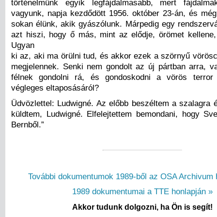
történelmünk egyik legfájdalmasabb, mert fájdalm
vagyunk, napja kezdődött 1956. október 23-án, és mé
sokan élünk, akik gyászólunk. Márpedig egy rendszervá
azt hiszi, hogy ő más, mint az elődje, örömet kellene
Ugyan
ki az, aki ma örülni tud, és akkor ezek a szörnyű vörös
megjelennek. Senki nem gondolt az új pártban arra, 
félnek gondolni rá, és gondoskodni a vörös terror 
végleges eltaposásáról?
Üdvözlettel: Ludwigné. Az előbb beszéltem a szalagra 
küldtem, Ludwigné. Elfelejtettem bemondani, hogy Sve
Bernből.”
További dokumentumok 1989-ből az OSA Archivum h
1989 dokumentumai a TTE honlapján »
Akkor tudunk dolgozni, ha Ön is segít!