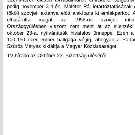
pedig november 3-4-én, Maléter Pál letartóztatásának 
tököli szovjet laktanya előtt alakítana ki emlékparkot
elhatárolta magát az 1956-os szovjet interv
Országgyűlésben viszont nem ment át az ellenzéki 
október 23-át nyilvánítsák hivatalos ünneppé. Ezen 
100-150 ezer ember hallgatja végig, ahogyan a Parla
Szűrös Mátyás kikiáltja a Magyar Köztársaságot.
TV híradó az Október 23. Bizottság üléséről