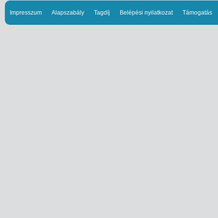
Impresszum
Alapszabály
Tagdíj
Belépési nyilatkozat
Támogatás