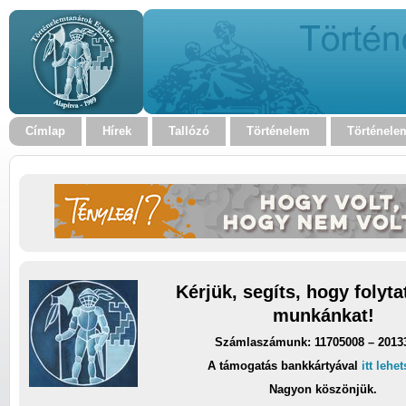
Címlap
Hírek
Tallózó
Történelem
Történele
Kérjük, segíts, hogy folyt
munkánkat!
Számlaszámunk: 11705008 – 2013
A támogatás bankkártyával
itt lehe
Nagyon köszönjük.