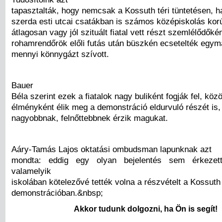
tapasztalták, hogy nemcsak a Kossuth téri tüntetésen, 
szerda esti utcai csatákban is számos középiskolás korú
átlagosan vagy jól szituált fiatal vett részt szemlélődők
rohamrendőrök előli futás után büszkén ecsetelték egym
mennyi könnygázt szívott.
Bauer
Béla szerint ezek a fiatalok nagy buliként fogják fel, köz
élményként élik meg a demonstráció eldurvuló részét is, 
nagyobbnak, felnőttebbnek érzik magukat.
Aáry-Tamás Lajos oktatási ombudsman lapunknak azt
mondta: eddig egy olyan bejelentés sem érkezet
valamelyik
iskolában kötelezővé tették volna a részvételt a Kossuth 
demonstrációban.&nbsp;
Akkor tudunk dolgozni, ha Ön is segít!