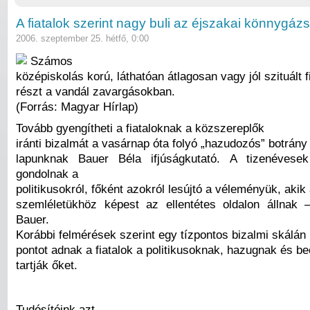
A fiatalok szerint nagy buli az éjszakai könnygáz
2006. szeptember 25. hétfő, 0:00
Számos
középiskolás korú, láthatóan átlagosan vagy jól szituált fi
részt a vandál zavargásokban.
(Forrás: Magyar Hírlap)
Tovább gyengítheti a fiataloknak a közszereplők
iránti bizalmát a vasárnap óta folyó „hazudozós” botrány
lapunknak Bauer Béla ifjúságkutató. A tizenéves
gondolnak a
politikusokról, főként azokról lesújtó a véleményük, akik
szemléletükhöz képest az ellentétes oldalon állnak
Bauer.
Korábbi felmérések szerint egy tízpontos bizalmi skálán
pontot adnak a fiatalok a politikusoknak, hazugnak és b
tartják őket.
Tudósítóink azt