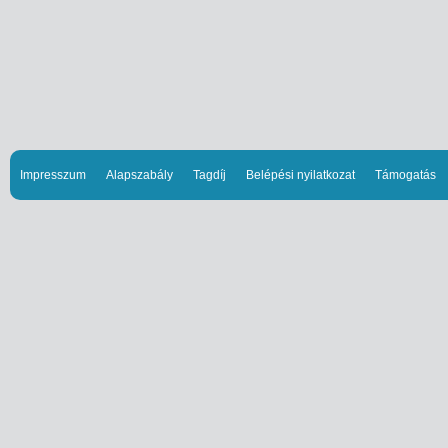
Impresszum
Alapszabály
Tagdíj
Belépési nyilatkozat
Támogatás