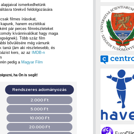
 alapjaival ismerkedhetünk
alitásra törekvő feldolgozására
csak filmes írásokat,
t kapunk, hanem esztétikai
ként pár perces filmrészleteket
 komoly kívánnivalókat hagy maga
tegségnek). Több száz film
ovábbi bővülésére még várnunk
 tanúi (ám aki részletesebb, és
bázist kers, az az
IMDB-n
n
terén pedig a
Magyar Film
lgozni, ha Ön is segít!