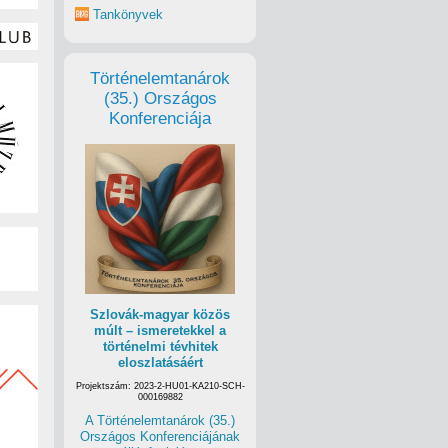
Tankönyvek
Történelemtanárok
(35.) Országos
Konferenciája
Szlovák-magyar közös
múlt – ismeretekkel a
történelmi tévhitek
eloszlatásáért
Projektszám: 2023-2-HU01-KA210-SCH-
000169882
A Történelemtanárok (35.)
Országos Konferenciájának