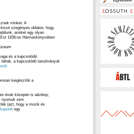
sznek minket. A
 kissé szegényes oldalon, hogy
 találunk, amiket egy olyan
az Est 1936-os Hármaskönyvében
Múzeum
nyaga és a kapcsolódó
 láttak, a kapcsolódó tanulmányok
ozik
rosan kiegészítik a
nes évek közepén is a&nbsp;
és nyomuk sem
tték (azt, hogy a mozik és
t kapunk
egy