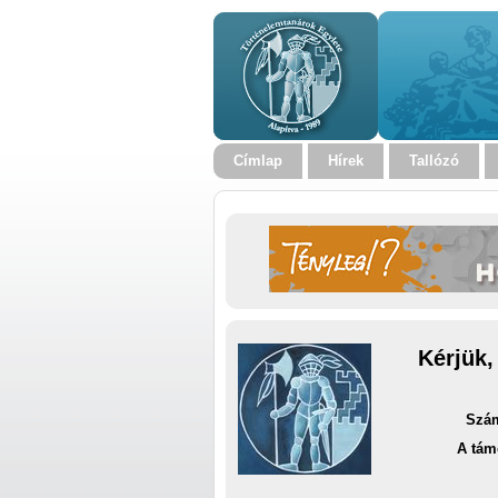
Címlap
Hírek
Tallózó
Kérjük,
Szám
A tám