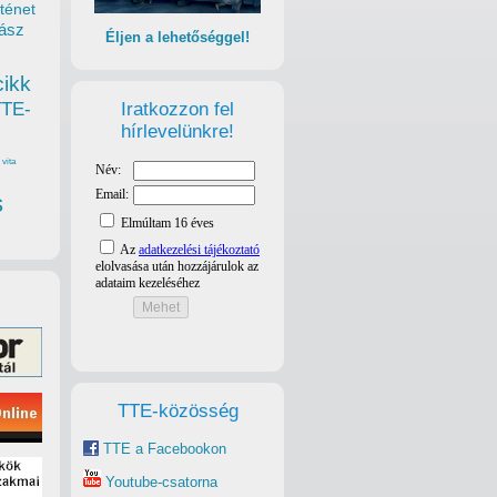
ténet
ász
Éljen a lehetőséggel!
cikk
Iratkozzon fel
TTE-
hírlevelünkre!
vita
s
TTE-közösség
TTE a Facebookon
Youtube-csatorna