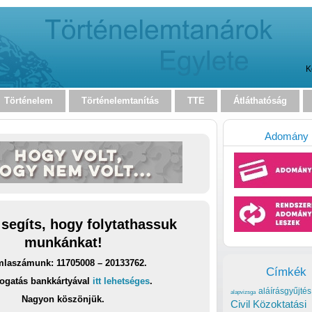
K
Történelem
Történelemtanítás
TTE
Átláthatóság
Adomány
 segíts, hogy folytathassuk
munkánkat!
laszámunk: 11705008 – 20133762.
Címkék
ogatás bankkártyával
itt lehetséges
.
aláírásgyűjtés
alapvizsga
Nagyon köszönjük.
Civil Közoktatási