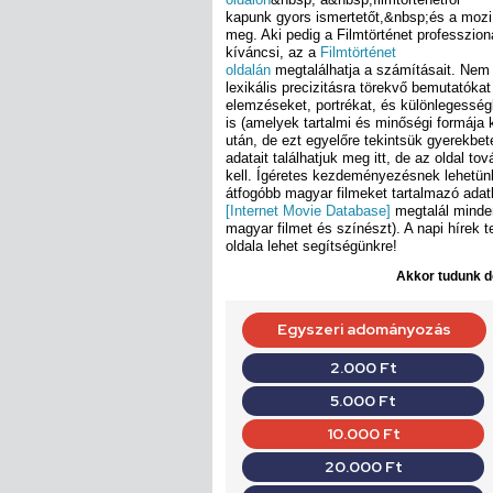
kapunk gyors ismertetőt,&nbsp;és a mozi
meg. Aki pedig a Filmtörténet professzion
kíváncsi, az a
Filmtörténet
oldalán
megtalálhatja a számításait. Nem 
lexikális precizitásra törekvő bemutatóka
elemzéseket, portrékat, és különlegesség
is (amelyek tartalmi és minőségi formája
után, de ezt egyelőre tekintsük gyerekbe
adatait találhatjuk meg itt, de az oldal t
kell. Ígéretes kezdeményezésnek lehetünk
átfogóbb magyar filmeket tartalmazó adat
[Internet Movie Database]
megtalál minde
magyar filmet és színészt). A napi hírek 
oldala lehet segítségünkre!
Akkor tudunk do