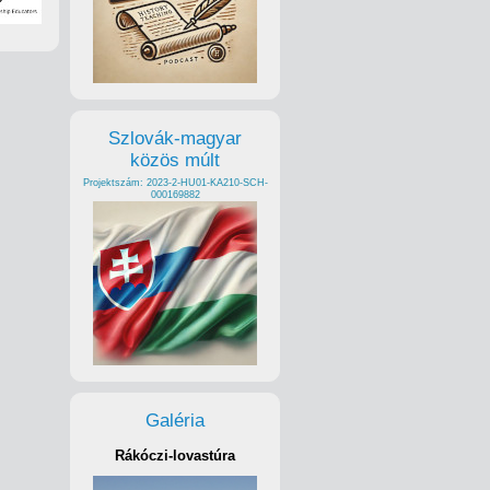
Szlovák-magyar
közös múlt
Projektszám: 2023-2-HU01-KA210-SCH-
000169882
Galéria
Rákóczi-lovastúra