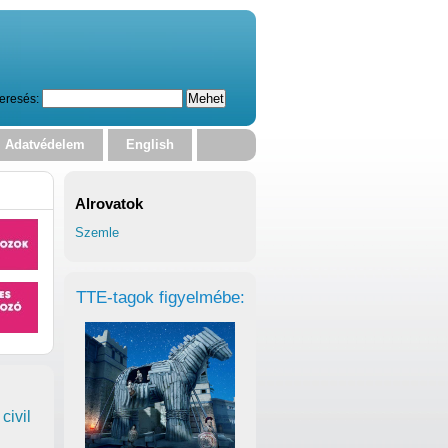
eresés:
Adatvédelem
English
Alrovatok
Szemle
TTE-tagok figyelmébe:
civil