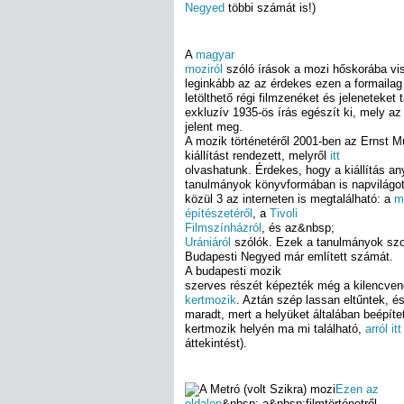
Negyed
többi számát is!)
A
magyar
moziról
szóló írások a mozi hőskorába vi
leginkább az az érdekes ezen a formailag
letölthető régi filmzenéket és jeleneteket
exkluzív 1935-ös írás egészít ki, mely 
jelent meg.
A mozik történetéről 2001-ben az Ernst 
kiállítást rendezett, melyről
itt
olvashatunk. Érdekes, hogy a kiállítás a
tanulmányok könyvformában is napvilágot
közül 3 az interneten is megtalálható: a
m
építészetéről
, a
Tivoli
Filmszínházról
, és az&nbsp;
Urániáról
szólók. Ezek a tanulmányok szo
Budapesti Negyed már említett számát.
A budapesti mozik
szerves részét képezték még a kilencve
kertmozik
. Aztán szép lassan eltűntek, 
maradt, mert a helyüket általában beépíte
kertmozik helyén ma mi található,
arról it
áttekintést).
Ezen az
oldalon
&nbsp; a&nbsp;filmtörténetről