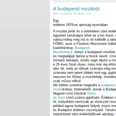
A budapesti mozikról
2004. szeptember 24. péntek, 0:00
Egy
érdekes 1979-es apróság nyomában
A moziba járók és a történelem iránt érd
egyaránt tanulságos lehet az a kis füzet,
valószínűleg még ma is ott kallódik a lak
FŐMO, azaz a Fővárosi Moziüzemi Vállala
kiadott&nbsp;
Budapesti
Mozitérkép
c. könyv a budapesti mozikat 
és megtaláljuk benne a mozik nevét, címé
miniatűr térképet, amely segít eljutni a mo
a 25 éves füzet olyan, mára már rég eltűnt
idéz fel, mely az idősek számára még is
számára nem jelent többet mint egy újab
hasznos kis filofax a mozitérkép, mondhatn
csak műsor nélkül.
Aki többet szeretne megtudni a
budapesti
mozik
&nbsp; történetéről, annak a Budap
Negyed című folyóirat
Város
és mozi
című száma ajánlható. Érdekes t
itt, melyekben nemcsak az elveszett mo
például egyes budapesti helyek mozis meg
és Budapest érdekes viszonyáról. Tanuls
helytörténet iránt érdeklődőknek a&nbsp;