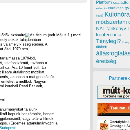
Platform
családtör
gy
emléknap
előadás
Különóra
interjú
módszertani 
tankönyv
NAT
konferencia
eklődők számára
 mely sokak tulajdonában
Tényleg!?
törvény
ás valamelyik szegletében. A
álhírek
t által 1979-ben
állásfoglalá
tartalmazza 1979-ből,
érettségi
t, telefonszámát, továbbá a
zihoz. Ára 10 forint volt. Ez
 illetve átalakított mozikat
merős, azonban a mai generációk
Partnerek
b emléket a múltból. Nagyon
i korabeli Pesti Est volt,
esti
anulmányokat találunk
zikról kapunk beszámolót, hanem
jelenéséről, vagy akár a filmek
ágos. (Érdemes áttanulmányozni a
Budapesti