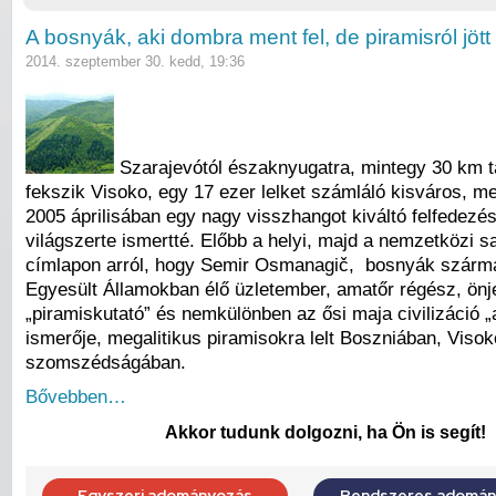
A bosnyák, aki dombra ment fel, de piramisról jött 
2014. szeptember 30. kedd, 19:36
Szarajevótól északnyugatra, mintegy 30 km 
fekszik Visoko, egy 17 ezer lelket számláló kisváros, m
2005 áprilisában egy nagy visszhangot kiváltó felfedezés
világszerte ismertté. Előbb a helyi, majd a nemzetközi s
címlapon arról, hogy Semir Osmanagič, bosnyák szárm
Egyesült Államokban élő üzletember, amatőr régész, önje
„piramiskutató” és nemkülönben az ősi maja civilizáció „
ismerője, megalitikus piramisokra lelt Boszniában, Visok
szomszédságában.
Bővebben…
Akkor tudunk dolgozni, ha Ön is segít!