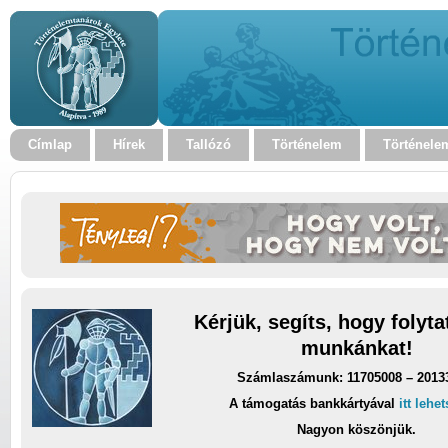
Címlap
Hírek
Tallózó
Történelem
Történele
Kérjük, segíts, hogy folyt
munkánkat!
Számlaszámunk: 11705008 – 2013
A támogatás bankkártyával
itt lehe
Nagyon köszönjük.