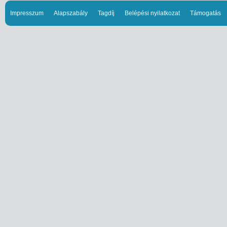
Impresszum
Alapszabály
Tagdíj
Belépési nyilatkozat
Támogatás