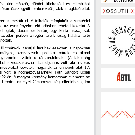
év után először, dühödt tiltakozást és ellenállást
i téren összegyűlt emberekből, akik megkíséreltek
en menekült el. A felkelők elfoglalták a stratégiai
ve az eseményeket élő adásban lehetett követni. A
elfogták, december 25-én, egy kurta-furcsa, sok
tázatlan perben a rögtönítélő bíróság halálra ítélte
tották.
llítmányok tucatjai indultak ezekben a napokban
lyek, szervezetek, politikai pártok és állami
gyszereket vittek a rászorulóknak. (A lakosság
ből is visszaköszön, bár olyan is volt, aki a véres
műsorokat követelt magának az ünnepek alatt.) A
is volt, a hódmezővásárhelyi Tóth Sándort útban
r 22-én. A magyar kormány hamarosan elismerte az
Frontot, amelyet Ceauoescu régi ellenlábasa, Ion