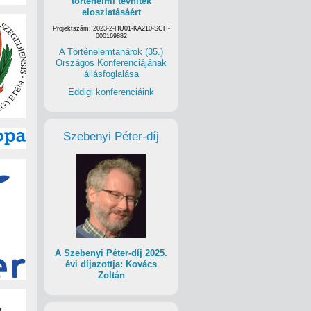
történelmi tévhitek
eloszlatásáért
Projektszám: 2023-2-HU01-KA210-SCH-
000169882
A Történelemtanárok (35.)
Országos Konferenciájának
állásfoglalása
Eddigi konferenciáink
Szebenyi Péter-díj
A Szebenyi Péter-díj 2025.
évi díjazottja: Kovács
Zoltán