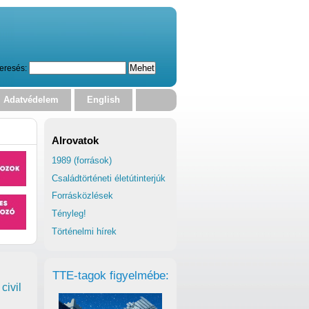
eresés:
Adatvédelem
English
Alrovatok
1989 (források)
Családtörténeti életútinterjúk
Forrásközlések
Tényleg!
Történelmi hírek
TTE-tagok figyelmébe:
civil