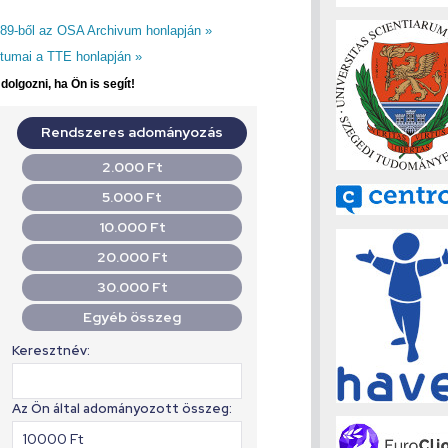
9-ből az OSA Archivum honlapján »
umai a TTE honlapján »
olgozni, ha Ön is segít!