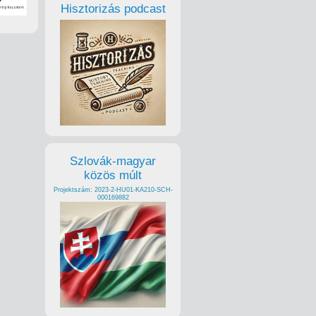
Hisztorizás podcast
Szlovák-magyar
közös múlt
Projektszám: 2023-2-HU01-KA210-SCH-
000169882