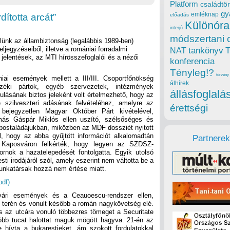
Platform
családtör
gy
emléknap
dította arcát”
előadás
Különóra
interjú
módszertani 
lünk az állambiztonság (legalábbis 1989-ben)
feljegyzéseiből, illetve a romániai forradalmi
tankönyv
NAT
jelentések, az MTI hírösszefoglalói és a nézői
konferencia
Tényleg!?
törvény
ai események mellett a III/III. Csoportfőnökség
álhírek
nzéki pártok, egyéb szervezetek, intézmények
állásfoglalá
ulásának biztos jeleként volt értelmezhető, hogy az
 szilveszteri adásának felvételéhez, amelyre az
érettségi
 bejegyzetlen Magyar Október Párt kivételével,
más Gáspár Miklós ellen uszító, szélsőséges és
k postaládájukban, miközben az MDF dossziét nyitott
, hogy az abba gyűjtött információt alkalomadtán
Partnerek
át Kaposváron felkérték, hogy legyen az SZDSZ-
rnok a hazatelepedését fontolgatta. Egyik utolsó
i irodájáról szól, amely eszerint nem váltotta be a
unkatársak hozzá nem értése miatt.
pdf)
vári események és a Ceauoescu-rendszer ellen,
terén és vonult később a román nagykövetség elé.
 az utcára vonuló többezres tömeget a Securitate
öbb tucat halottat maguk mögött hagyva. 21-én az
re hívta a bukarestieket, ám szokott fordulatokkal