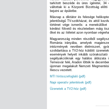
tarkított beszéde és üres ígéretei, 34 
váltottak ki a Központi Bizottság előtt
bejutni az épületbe.
Másnap a diktátor és felesége helikopter
jelentőségű TV-székházat, és attól kezd
történet vége ismerős: a menekülőket 
kérdést fölvető és részleteiben máig tisz
őket és az ítéletet azon nyomban végrehaj
Magyarország minden részéből segélyszá
Románia irányába, amelyek magánszemé
intézmények nevében élelmiszert, gyó
szolidaritása a TV2-höz küldött üzenetek
események helyett inkább szórakoztató 
segélyakcióknak egy halálos áldozata 
Temesvár felé, Aradon lőtték le decembe
újonnan megalakult Nemzeti Megmentési 
Iliescu vezetett.
MTI hírösszefoglaló (pdf)
Napi operatív jelentések (pdf)
Üzenetek a TV2-höz (pdf)