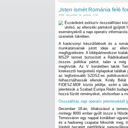
„Isten ismét Románia felé for
2009. december 18. péntek, 0:00
Évzáróként exkluzív összeállítást köz
utolsó, az ellenzéki pártokról gyűjtött 
eseményekről a napi operatív információs 
üzenetek tükrében.
A karácsonyi készülődések és a románi
munkatársainak jutott ideje az elle
megfigyelésére. A többpártrendszer kialak
MSZP termet biztosított a Rádiókabaré
összes politikai pártot, talán a még
meghívták. Az V. kerületben lakók Ta
kirekesztő hangvételű röplapokat találta
az legfontosabb SZDSZ-es politikusokról
felhasználhassák ellenük. Király Bél
FIDESZ-MDF közös jelöltje, ezért a tábo
jelentésük a Szabad Európa Rádió budapest
hozzá fűzött reményeket, elsősorban a m
Összeállítás napi operatív jelentésekből (
December 18-án, tiltakozásul a temes
mintegy 8000 ember gyűlt össze a Hősök 
Temesváron egy nappal korábban ugyanis
és a hadsereg csapatai fékezték meg, t
Iránból hazatért pártfőtitkár nagygyűlés