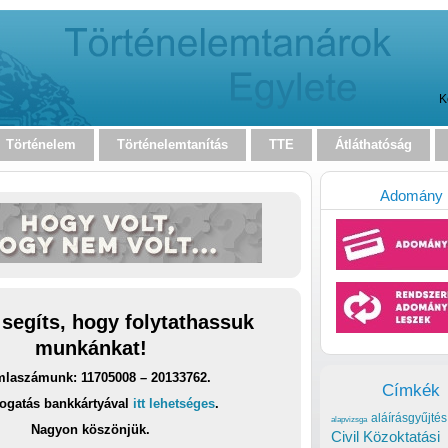
K
Történelem
Történelemtanítás
TTE
Átláthatóság
Adomány
 segíts, hogy folytathassuk
munkánkat!
laszámunk: 11705008 – 20133762.
Címkék
ogatás bankkártyával
itt lehetséges
.
aláírásgyűjtés
alapvizsga
Nagyon köszönjük.
Civil Közoktatási