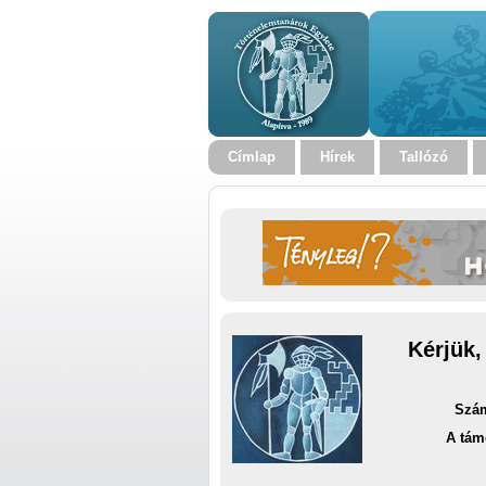
Címlap
Hírek
Tallózó
Kérjük,
Szám
A tám