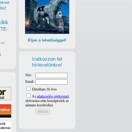
ténet
ász
cikk
TTE-
Éljen a lehetőséggel!
vita
s
Iratkozzon fel
hírlevelünkre!