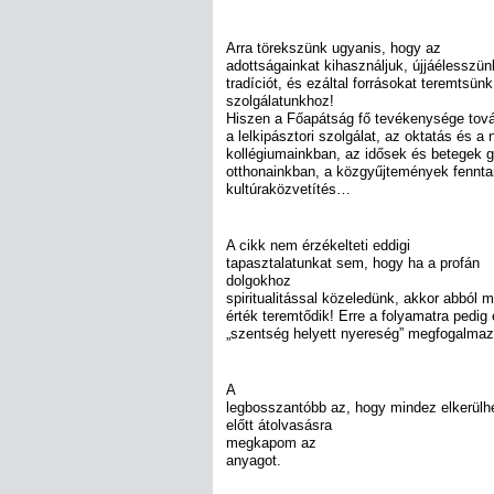
Arra törekszünk ugyanis, hogy az
adottságainkat kihasználjuk, újjáélesszü
tradíciót, és ezáltal forrásokat teremtsü
szolgálatunkhoz!
Hiszen a Főapátság fő tevékenysége tová
a lelkipásztori szolgálat, az oktatás és 
kollégiumainkban, az idősek és betegek 
otthonainkban, a közgyűjtemények fennta
kultúraközvetítés…
A cikk nem érzékelteti eddigi
tapasztalatunkat sem, hogy ha a profán
dolgokhoz
spiritualitással közeledünk, akkor abból 
érték teremtődik! Erre a folyamatra pedig 
„szentség helyett nyereség” megfogalmaz
A
legbosszantóbb az, hogy mindez elkerülhet
előtt átolvasásra
megkapom az
anyagot.