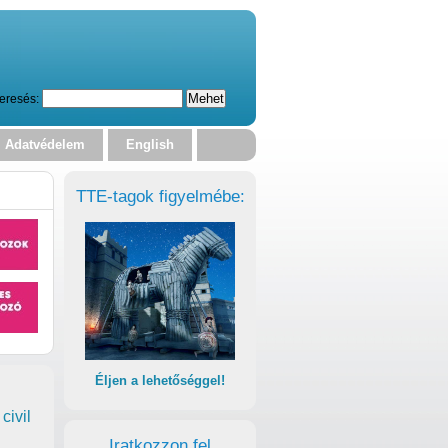
eresés:
Adatvédelem
English
TTE-tagok figyelmébe:
Éljen a lehetőséggel!
civil
Iratkozzon fel