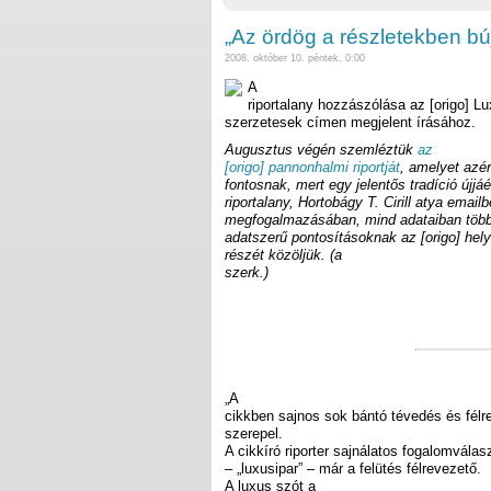
„Az ördög a részletekben bú
2008. október 10. péntek, 0:00
A
riportalany hozzászólása az [origo] 
szerzetesek címen megjelent írásához.
Augusztus végén szemléztük
az
[origo] pannonhalmi riportját
, amelyet azér
fontosnak, mert egy jelentős tradíció újjá
riportalany, Hortobágy T. Cirill atya email
megfogalmazásában, mind adataiban több 
adatszerű pontosításoknak az [origo] helyt
részét közöljük. (a
szerk.)
„A
cikkben sajnos sok bántó tévedés és fél
szerepel.
A cikkíró riporter sajnálatos fogalomválas
– „luxusipar” – már a felütés félrevezető.
A luxus szót a