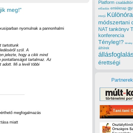
Platform
családtör
gy
emléknap
jik meg!”
előadás
Különóra
interjú
módszertani 
Luxusiparban nyomulnak a pannonhalmi
tankönyv
NAT
konferencia
Tényleg!?
törvény
t tartottunk
álhírek
éledéséről szól. A
állásfoglalá
ben jelezte, hogy a cikk mind
pontatlanságot tartalmaz. Az
érettségi
 adott. Mi a levél többi
Partnerek
reérthető megfogalmazás
ztása miatt