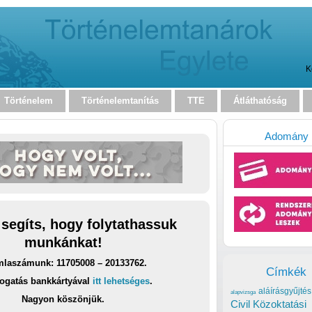
K
Történelem
Történelemtanítás
TTE
Átláthatóság
Adomány
 segíts, hogy folytathassuk
munkánkat!
laszámunk: 11705008 – 20133762.
Címkék
ogatás bankkártyával
itt lehetséges
.
aláírásgyűjtés
alapvizsga
Nagyon köszönjük.
Civil Közoktatási