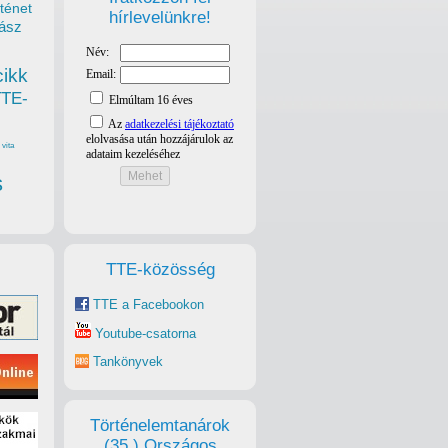
ténet
hírlevelünkre!
ász
cikk
TTE-
vita
s
TTE-közösség
TTE a Facebookon
Youtube-csatorna
Tankönyvek
Történelemtanárok
(35.) Országos