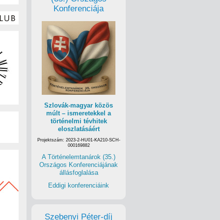
Konferenciája
Szlovák-magyar közös
múlt – ismeretekkel a
történelmi tévhitek
eloszlatásáért
Projektszám: 2023-2-HU01-KA210-SCH-
000169882
A Történelemtanárok (35.)
Országos Konferenciájának
állásfoglalása
Eddigi konferenciáink
Szebenyi Péter-díj