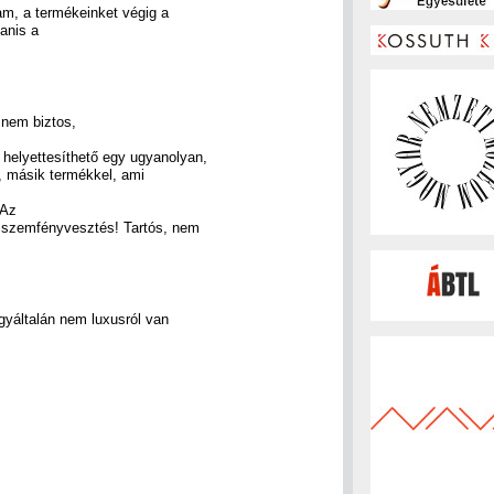
m, a termékeinket végig a
yanis a
 nem biztos,
 helyettesíthető egy ugyanolyan,
s, másik termékkel, ami
 Az
m szemfényvesztés! Tartós, nem
gyáltalán nem luxusról van