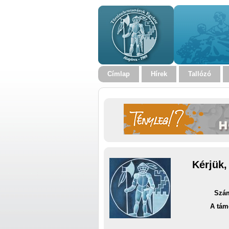
Címlap
Hírek
Tallózó
Kérjük,
Szám
A tám