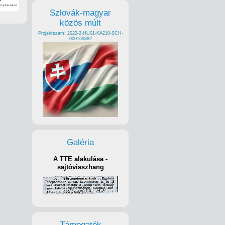
Szlovák-magyar
közös múlt
Projektszám: 2023-2-HU01-KA210-SCH-
000169882
Galéria
A TTE alakulása -
sajtóvisszhang
Támogatók