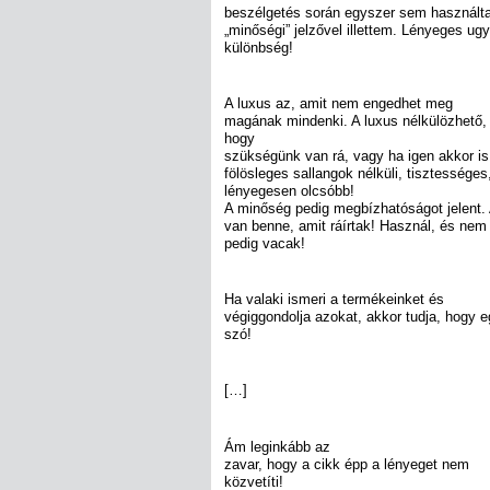
beszélgetés során egyszer sem használta
„minőségi” jelzővel illettem. Lényeges ug
különbség!
A luxus az, amit nem engedhet meg
magának mindenki. A luxus nélkülözhető,
hogy
szükségünk van rá, vagy ha igen akkor is
fölösleges sallangok nélküli, tisztessége
lényegesen olcsóbb!
A minőség pedig megbízhatóságot jelent.
van benne, amit ráírtak! Használ, és ne
pedig vacak!
Ha valaki ismeri a termékeinket és
végiggondolja azokat, akkor tudja, hogy e
szó!
[…]
Ám leginkább az
zavar, hogy a cikk épp a lényeget nem
közvetíti!