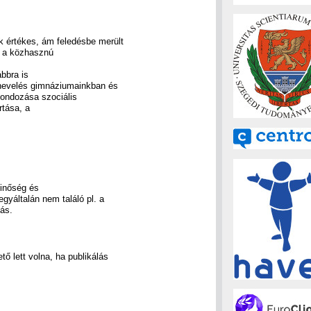
nk értékes, ám feledésbe merült
nk a közhasznú
bbra is
a nevelés gimnáziumainkban és
gondozása szociális
rtása, a
minőség és
egyáltalán nem találó pl. a
ás.
ő lett volna, ha publikálás