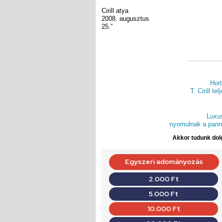
Cirill atya
2008. augusztus
25.”
Hor
T. Cirill tel
Luxu
nyomulnak a pann
Akkor tudunk dolg