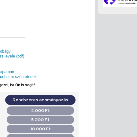
tobágyi
jes levele (pdf)
siparban
onhalmi szerzetesek
ozni, ha Ön is segít!