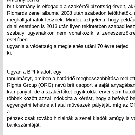
brit kormány is elfogadja a szakértői bizottság érveit, akk
Richards zenei albumai 2008 után szabadon letölthetők,
meghallgathatók lesznek. Mindez azt jelenti, hogy példáu
dalai esetében is 2013 után ilyen tekintetben szabad lesz
szabály ugyanakkor nem vonatkozik a zeneszerzőkr
esetében
ugyanis a védettség a megjelenés utáni 70 évre terjed
ki.
Ugyan a BPI kiadott egy
tanulmányt, amiben a határidő meghosszabbítása mellet
Rights Group (ORG) nevű brit csoport a saját anyagában
kampányol, de a szakértőket egyik oldal érvei sem hatot
többek között azzal indokolta a kérést, hogy a befolyó b
egyengetni lehetne a fiatal művészek pályáját, míg az 
a
pénzek csak tovább hizlalnák a zenei kiadók amúgy is 
bankszámláját.