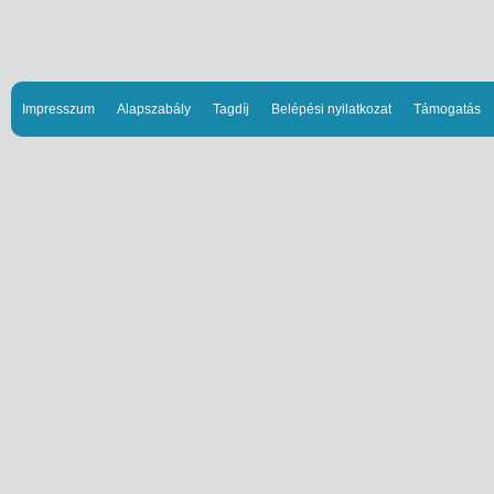
Impresszum
Alapszabály
Tagdíj
Belépési nyilatkozat
Támogatás