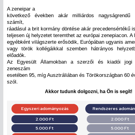
A zeneipar a
következő években akár milliárdos nagyságrendű b
számít,
ráadásul a brit kormány döntése akár precedensértékű is
teljesen új helyzetet teremthet az európai zenepiacon. A 
egyébként világszerte erősödik, Európában ugyanis ameri
vagy török kollégáikkal szemben hátrányos helyze
előadók.
Az Egyesült Államokban a szerzői és kiadói jogi
zeneszám
esetében 95, míg Ausztráliában és Törökországban 60 é
szól.
Akkor tudunk dolgozni, ha Ön is segít!