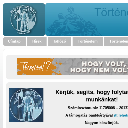
Címlap
Hírek
Tallózó
Történelem
Történele
Kérjük, segíts, hogy folyt
munkánkat!
Számlaszámunk: 11705008 – 2013
A támogatás bankkártyával
itt lehe
Nagyon köszönjük.