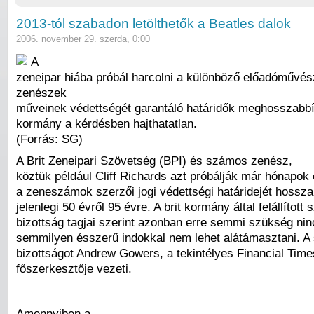
2013-tól szabadon letölthetők a Beatles dalok
2006. november 29. szerda, 0:00
A
zeneipar hiába próbál harcolni a különböző előadóművé
zenészek
műveinek védettségét garantáló határidők meghosszabbít
kormány a kérdésben hajthatatlan.
(Forrás: SG)
A Brit Zeneipari Szövetség (BPI) és számos zenész,
köztük például Cliff Richards azt próbálják már hónapok 
a zeneszámok szerzői jogi védettségi határidejét hossz
jelenlegi 50 évről 95 évre. A brit kormány által felállított 
bizottság tagjai szerint azonban erre semmi szükség nin
semmilyen ésszerű indokkal nem lehet alátámasztani. A 
bizottságot Andrew Gowers, a tekintélyes Financial Time
főszerkesztője vezeti.
Amennyiben a