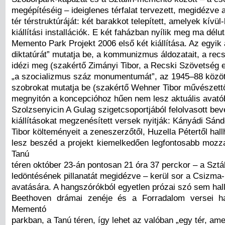
megépítéséig – ideiglenes térfalat tervezett, megidézve
tér térstruktúráját: két barakkot telepített, amelyek kívül-
kiállítási installációk. E két faházban nyílik meg ma dél
Memento Park Projekt 2006 első két kiállítása. Az egyik
diktatúrát” mutatja be, a kommunizmus áldozatait, a rec
idézi meg (szakértő Zimányi Tibor, a Recski Szövetség 
„a szocializmus száz monumentumát”, az 1945–88 között
szobrokat mutatja be (szakértő Wehner Tibor művészett
megnyitón a koncepcióhoz hűen nem lesz aktuális avató
Szolzsenyicin A Gulag szigetcsoportjából felolvasott bev
kiállításokat megzenésített versek nyitják: Kányádi Sánd
Tibor költeményeit a zeneszerzőtől, Huzella Pétertől hal
lesz beszéd a projekt kiemelkedően legfontosabb mozz
Tanú
téren október 23-án pontosan 21 óra 37 perckor – a Sztá
ledöntésének pillanatát megidézve – kerül sor a Csizm
avatására. A hangszórókból egyetlen prózai szó sem hall
Beethoven drámai zenéje és a Forradalom versei h
Mementó
parkban, a Tanú téren, így lehet az valóban „egy tér, ame