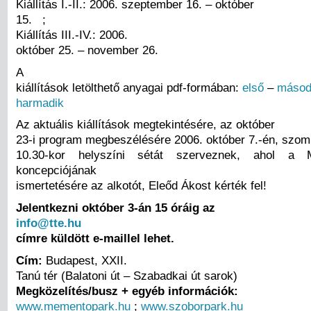
Kiállítás I.-II.: 2006. szeptember 16. – október
15. ;
Kiállítás III.-IV.: 2006.
október 25. – november 26.
A
kiállítások letölthető anyagai pdf-formában:
első
–
másod
harmadik
Az aktuális kiállítások megtekintésére, az október
23-i program megbeszélésére 2006. október 7.-én, szomb
10.30-kor helyszíni sétát szerveznek, ahol a
koncepciójának
ismertetésére az alkotót, Eleőd Ákost kérték fel!
Jelentkezni október 3-án 15 óráig az
info@tte.hu
címre küldött e-maillel lehet.
Cím:
Budapest, XXII.
Tanú tér (Balatoni út – Szabadkai út sarok)
Megközelítés/busz + egyéb információk:
www.mementopark.hu
;
www.szoborpark.hu