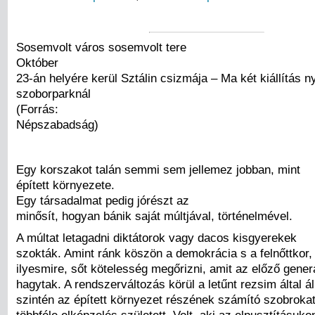
Sosemvolt város sosemvolt tere
Október
23-án helyére kerül Sztálin csizmája – Ma két kiállítás ny
szoborparknál
(Forrás:
Népszabadság)
Egy korszakot talán semmi sem jellemez jobban, mint
épített környezete.
Egy társadalmat pedig jórészt az
minősít, hogyan bánik saját múltjával, történelmével.
A múltat letagadni diktátorok vagy dacos kisgyerekek
szokták. Amint ránk köszön a demokrácia s a felnőttkor
ilyesmire, sőt kötelesség megőrizni, amit az előző gener
hagytak. A rendszerváltozás körül a letűnt rezsim által áll
szintén az épített környezet részének számító szobrokat 