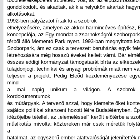
többféle elképzelés született. Volt, aki az elpusztításuko
gondolkodott, és akadtak, akik a helyükön akarták hagyn
alkotásokat.
1992-ben pályázatot írtak ki a szobrok
elhelyezésére, amelyen az akkor harmincéves építész, 
koncepciója, az Egy mondat a zsarnokságról szoborpark
térből álló Mementó Park nyert. 1993-ban megnyitotta ka
Szoborpark, ám ez csak a tervezett beruházás egyik fele
létrehozására még hosszú éveket kellett várni. Bár elmél
összes eddigi kormányzat támogatását bírta az elképzel
tulajdonjogi, technikai és anyagi problémák miatt nem va
teljesen a projekt. Pedig Eleőd kezdeményezése egyed
mind
a mai napig unikum a világon. A szobrok i
kordokumentumok
és műtárgyak. A tervező azzal, hogy kiemelte őket konte
sajátos politikai skanzent hozott létre Budatétényben. É
idézőjelbe tétellel, az „elemeléssel” került előtérbe a sz
műalkotás mivolta: köztereken már csak méretük folytá
a
hatalmat, az egyszerű ember alattvalóságát jelenítették