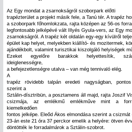
Az Egy mondat a zsarnokságról szoborpark előtti
trapézterület a projekt másik fele, a Tanú tér. A trapéz ho
a szoborpark főhomlokzata, rajta középen az 56-os forr
legfontosabb jelképévé vált Illyés Gyula-vers, az Egy m
zsarnokságról. A trapéz két oldalán egy-egy kívülről tel
épület kap helyet, melyekben kiállító- és mozitermek, kö
ajándékbolt, valamint turisztikai kiszolgáló helyiségek 
Ezeket egyelőre barakkok helyettesítik, szá
ideiglenességre,
a befejezetlenségre utalva – van még tennivaló elég.
A
trapéz rövidebb talpán eredeti nagyságban, ponto
szerint a
Sztálin-dísztribün, a posztamens áll majd, rajta Joszif V
csizmája, az emlékmű emlékműve mint a forr
kiemelkedően
fontos jelképe. Eleőd Ákos elmondása szerint a csizmát
23-án este 21 óra 37 perckor emelik a helyére: ötven évv
döntötték le forradalmárok a Sztálin-szobrot.