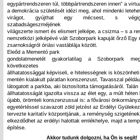
egypártrendszeren túl, többpártrendszeren innen” a virtuál
a demokrácia születését idézi meg, ahol mindenki letehe
virágot, gyújthat egy mécsest, s végigs
szabadságeszméjének
világszerte ismert és elismert jelképe, a csizma – s a r
nemzetközi jelképévé vált Szoborpark kapuját őrző Egy
zsarnokságról óriási vastáblája között.
Eleőd a Mementó park
gondolatmenetét gyakorlatilag a Szoborpark meg
következetes
állhatatossággal képviseli, e hitelességnek is köszönhet
mentén kialakult páratlan konszenzust. Tavasszal példá
látogatott a parkba, aki biztosította támogatásáról. Talán
állhatatosságát igazolta vissza az élet egy, a múlt héten
újabb, örömteli konszenzussal is: a fővárosi önkormányza
egyetértéssel szavazott zöld jelzést az Erdélyi Gyüleke
tervezte karitatív központjának, a reménység szigetének
elkezdődhet az erdélyi halottak emlékhelye, majd a tem
építése.
Akkor tudunk dolgozni, ha Ön is segít!