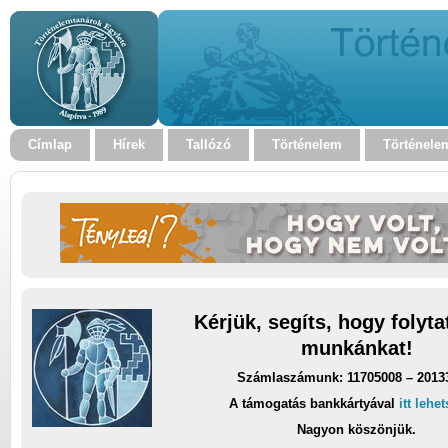
Címlap
Hírek
Tallózó
Történelem
Történele
Kérjük, segíts, hogy folyt
munkánkat!
Számlaszámunk: 11705008 – 2013
A támogatás bankkártyával
itt lehe
Nagyon köszönjük.