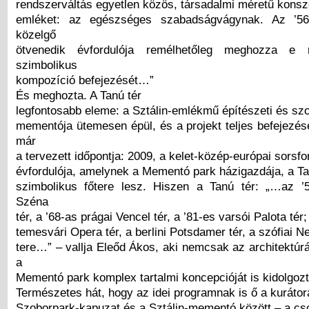
rendszerváltás egyetlen közös, társadalmi méretű konsz
emléket: az egészséges szabadságvágynak. Az ’56
közelgő
ötvenedik évfordulója remélhetőleg meghozza e r
szimbolikus
kompozíció befejezését…”
És meghozta. A Tanú tér
legfontosabb eleme: a Sztálin-emlékmű építészeti és sz
mementója ütemesen épül, és a projekt teljes befejezé
már
a tervezett időpontja: 2009, a kelet-közép-európai sorsf
évfordulója, amelynek a Mementó park házigazdája, a Ta
szimbolikus főtere lesz. Hiszen a Tanú tér: „…az ’
Széna
tér, a ’68-as prágai Vencel tér, a ’81-es varsói Palota tér;
temesvári Opera tér, a berlini Potsdamer tér, a szófiai 
tere…” – vallja Eleőd Ákos, aki nemcsak az architektúr
a
Mementó park komplex tartalmi koncepcióját is kidolgozt
Természetes hát, hogy az idei programnak is ő a kurátora
Szoborpark-kapuzat és a Sztálin-mementó között – a c