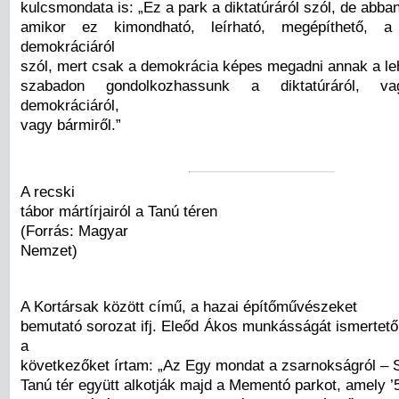
kulcsmondata is: „Ez a park a diktatúráról szól, de abban
amikor ez kimondható, leírható, megépíthető,
demokráciáról
szól, mert csak a demokrácia képes megadni annak a le
szabadon gondolkozhassunk a diktatúráról, 
demokráciáról,
vagy bármiről.”
A recski
tábor mártírjairól a Tanú téren
(Forrás: Magyar
Nemzet)
A Kortársak között című, a hazai építőművészeket
bemutató sorozat ifj. Eleőd Ákos munkásságát ismertet
a
következőket írtam: „Az Egy mondat a zsarnokságról – 
Tanú tér együtt alkotják majd a Mementó parkot, amely ’