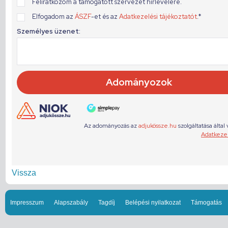
Vissza
Impresszum
Alapszabály
Tagdíj
Belépési nyilatkozat
Támogatás