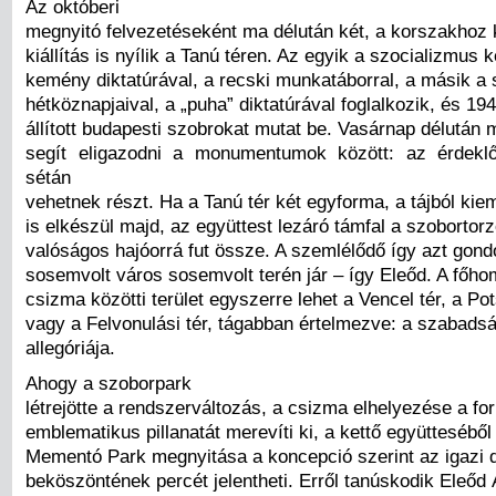
Az októberi
megnyitó felvezetéseként ma délután két, a korszakhoz
kiállítás is nyílik a Tanú téren. Az egyik a szocializmus 
kemény diktatúrával, a recski munkatáborral, a másik a
hétköznapjaival, a „puha” diktatúrával foglalkozik, és 19
állított budapesti szobrokat mutat be. Vasárnap délután
segít eligazodni a monumentumok között: az érdekl
sétán
vehetnek részt. Ha a Tanú tér két egyforma, a tájból kie
is elkészül majd, az együttest lezáró támfal a szobortor
valóságos hajóorrá fut össze. A szemlélődő így azt gondo
sosemvolt város sosemvolt terén jár – így Eleőd. A főho
csizma közötti terület egyszerre lehet a Vencel tér, a P
vagy a Felvonulási tér, tágabban értelmezve: a szabads
allegóriája.
Ahogy a szoborpark
létrejötte a rendszerváltozás, a csizma elhelyezése a fo
emblematikus pillanatát merevíti ki, a kettő együtteséből
Mementó Park megnyitása a koncepció szerint az igazi
beköszöntének percét jelentheti. Erről tanúskodik Eleőd