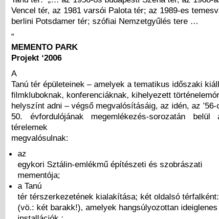
Vencel tér, az 1981 varsói Palota tér; az 1989-es temesv
berlini Potsdamer tér; szófiai Nemzetgyűlés tere …
„
MEMENTO PARK
Projekt ‘2006
A
Tanú tér épületeinek – amelyek a tematikus időszaki kiál
filmkluboknak, konferenciáknak, kihelyezett történelem
helyszínt adni – végső megvalósításáig, az idén, az ’56-
50. évfordulójának megemlékezés-sorozatán belül 
térelemek
megvalósulnak:
az
egykori Sztálin-emlékmű építészeti és szobrászati
mementója;
a Tanú
tér térszerkezetének kialakítása; két oldalsó térfalként
(vö.: két barakk!), amelyek hangsúlyozottan ideiglenes k
installációk ;