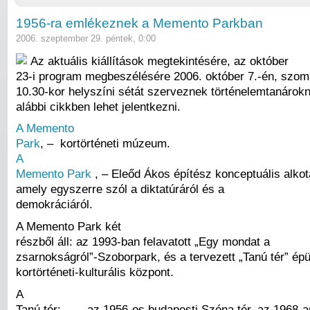
1956-ra emlékeznek a Memento Parkban
2006. szeptember 29. péntek, 0:00
Az aktuális kiállítások megtekintésére, az október
23-i program megbeszélésére 2006. október 7.-én, szomb
10.30-kor helyszíni sétát szerveznek történelemtanárok
alábbi cikkben lehet jelentkezni.
A Memento
Park
, – kortörténeti múzeum.
A
Memento Park
, – Eleőd Ákos építész konceptuális alkot
amely egyszerre szól a diktatúráról és a
demokráciáról.
A Memento Park két
részből áll: az 1993-ban felavatott „Egy mondat a
zsarnokságról”-Szoborpark, és a tervezett „Tanú tér” épü
kortörténeti-kulturális központ.
A
Tanú tér: „… az 1956-os budapesti Széna tér, az 1968-a