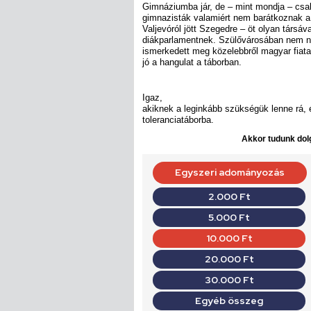
Gimnáziumba jár, de – mint mondja – csa
gimnazisták valamiért nem barátkoznak a
Valjevóról jött Szegedre – öt olyan társával
diákparlamentnek. Szülővárosában nem 
ismerkedett meg közelebbről magyar fiata
jó a hangulat a táborban.
Igaz,
akiknek a leginkább szükségük lenne rá,
toleranciatáborba.
Akkor tudunk dolg