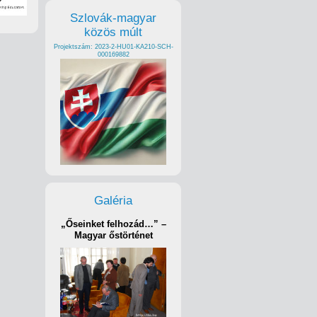
Szlovák-magyar
közös múlt
Projektszám: 2023-2-HU01-KA210-SCH-
000169882
Galéria
„Őseinket felhozád…” –
Magyar őstörténet