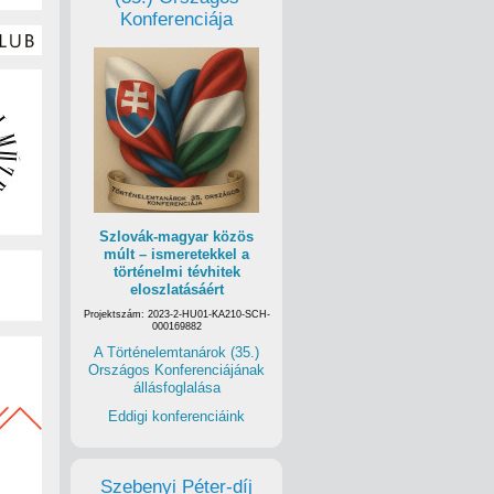
Konferenciája
Szlovák-magyar közös
múlt – ismeretekkel a
történelmi tévhitek
eloszlatásáért
Projektszám: 2023-2-HU01-KA210-SCH-
000169882
A Történelemtanárok (35.)
Országos Konferenciájának
állásfoglalása
Eddigi konferenciáink
Szebenyi Péter-díj