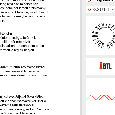
iség részese mindkét nép
ősi dalokból ismeri Szibinyányi
os -, azt hihetné, szerb hősről
 törököt a mélybe rántó szerb
nik.
örténelmi
kérdés mindig a területek
lt elő a két nép közös
pillanatban, az sohasem oldott
remtett a régiek helyett.
lkedett, mintha egy zéróösszegű
ki, minél kevesebb marad a
emóra zárásaként Juhász József
ú, aki családjával Boszniából
zott először magyarokkal. Bár ő
ezett szerb fiatalokkal
n üldöznék a magyarokat. Nem érez
i a Szvetozar Markovics