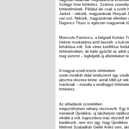
Szilágyi Imre történész. Számos személy
történelmének. Például aki csak a szerb h
Jankot – nekünk, magyaroknak Hunyadi Ján
van szó. Nekünk, magyaroknak ellenben a
Dugovics Titusz is egészen magyarnak tű
Momcsilo Pavlovics, a belgrádi Kortárs T
Intézet munkatársa arról beszélt: a kulcs
birtoklása volt. Sok véres konfliktus fordu
történelmében, de bárki győzött az adott 
meg semmit – legfeljebb új ellentéteket te
A magyar-szerb közös történelem
során mindkét oldal rendszerint úgy vise
játszma részese lenne: annál több jut ne
másiknak – mondta a rendhagyó történel
történész.
Az előadások szünetében
megszólítottam néhány résztvevőt. Egy fi
menekült Újvidékre, új lakóhelyén találko
inkább a volt Jugoszlávia más részéről érk
barátkozik, nem érzi úgy, hogy Újvidéke
félelmet Szabadkán Gellér Anikó sem, ak