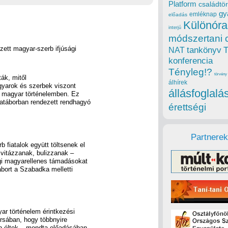
Platform
családtör
gy
emléknap
előadás
Különóra
interjú
módszertani 
ett magyar-szerb ifjúsági
tankönyv
NAT
konferencia
Tényleg!?
törvény
ák, mitől
álhírek
gyarok és szerbek viszont
állásfoglalá
 a magyar történelemben. Ez
ciatáborban rendezett rendhagyó
érettségi
Partnerek
 fiatalok együtt töltsenek el
vitázzanak, bulizzanak –
gi magyarellenes támadásokat
ábort a Szabadka melletti
yar történelem érintkezési
orsában, hogy többnyire
n éltek – mondta előadásában