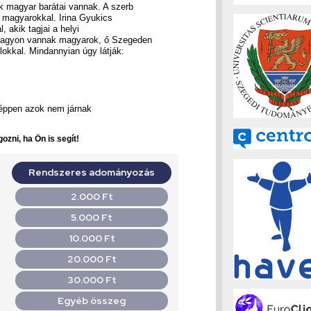
k magyar barátai vannak. A szerb
 magyarokkal. Irina Gyukics
, akik tagjai a helyi
nagyon vannak magyarok, ő Szegeden
lokkal. Mindannyian úgy látják:
 éppen azok nem járnak
ozni, ha Ön is segít!