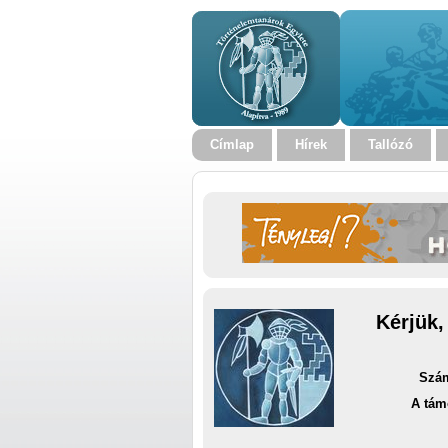
Címlap
Hírek
Tallózó
Kérjük,
Szám
A tám