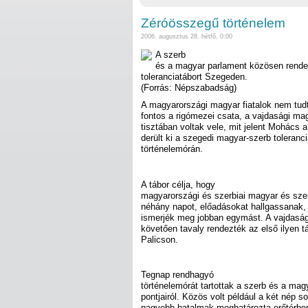
Zéróösszegű történelem
2006. augusztus 28. hétfő, 0:00
A szerb
és a magyar parlament közösen rendez
toleranciatábort Szegeden.
(Forrás: Népszabadság)
A magyarországi magyar fiatalok nem tudt
fontos a rigómezei csata, a vajdasági ma
tisztában voltak vele, mit jelent Mohács
derült ki a szegedi magyar-szerb toleran
történelemórán.
A tábor célja, hogy
magyarországi és szerbiai magyar és szerb
néhány napot, előadásokat hallgassanak, 
ismerjék meg jobban egymást. A vajdasá
követően tavaly rendezték az első ilyen t
Palicson.
Tegnap rendhagyó
történelemórát tartottak a szerb és a mag
pontjairól. Közös volt például a két nép s
nagyobb hatalmak meghatározta erőtérbe