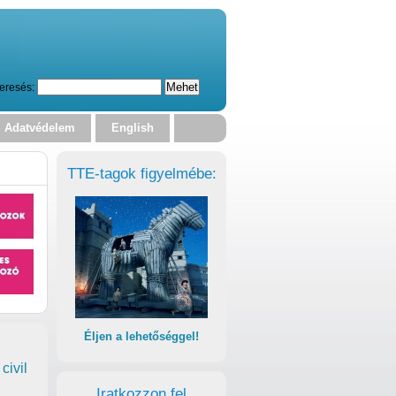
eresés:
Adatvédelem
English
TTE-tagok figyelmébe:
Éljen a lehetőséggel!
civil
Iratkozzon fel