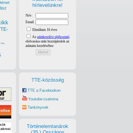
ténet
hírlevelünkre!
ász
cikk
TTE-
vita
s
TTE-közösség
TTE a Facebookon
Youtube-csatorna
Tankönyvek
Történelemtanárok
(35.) Országos