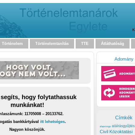
K
Történelem
Történelemtanítás
TTE
Átláthatóság
Adomány
 segíts, hogy folytathassuk
munkánkat!
laszámunk: 11705008 – 20133762.
Címkék
ogatás bankkártyával
itt lehetséges
.
aláírásgyűjtés
alapvizsga
Nagyon köszönjük.
Civil Közoktatási