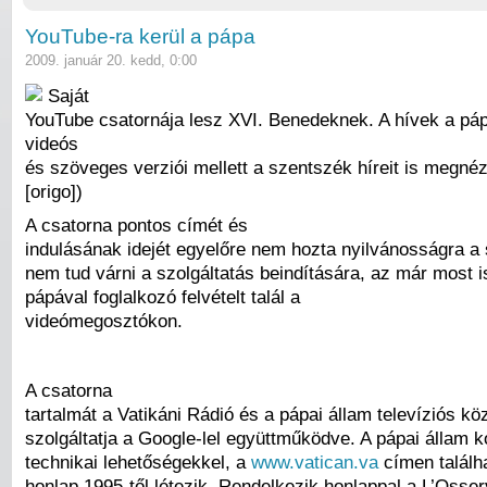
YouTube-ra kerül a pápa
2009. január 20. kedd, 0:00
Saját
YouTube csatornája lesz XVI. Benedeknek. A hívek a pá
videós
és szöveges verziói mellett a szentszék híreit is megnéz
[origo])
A csatorna pontos címét és
indulásának idejét egyelőre nem hozta nyilvánosságra a 
nem tud várni a szolgáltatás beindítására, az már most 
pápával foglalkozó felvételt talál a
videómegosztókon.
A csatorna
tartalmát a Vatikáni Rádió és a pápai állam televíziós kö
szolgáltatja a Google-lel együttműködve. A pápai állam k
technikai lehetőségekkel, a
www.vatican.va
címen találh
honlap 1995-től létezik. Rendelkezik honlappal a L’Oss