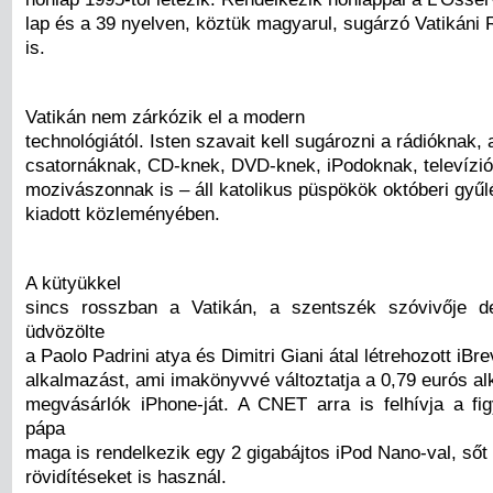
lap és a 39 nyelven, köztük magyarul, sugárzó Vatikáni 
is.
Vatikán nem zárkózik el a modern
technológiától. Isten szavait kell sugározni a rádióknak, 
csatornáknak, CD-knek, DVD-knek, iPodoknak, televízi
mozivászonnak is – áll katolikus püspökök októberi gyűl
kiadott közleményében.
A kütyükkel
sincs rosszban a Vatikán, a szentszék szóvivője 
üdvözölte
a Paolo Padrini atya és Dimitri Giani átal létrehozott iBre
alkalmazást, ami imakönyvvé változtatja a 0,79 eurós a
megvásárlók iPhone-ját. A CNET arra is felhívja a fi
pápa
maga is rendelkezik egy 2 gigabájtos iPod Nano-val, ső
rövidítéseket is használ.