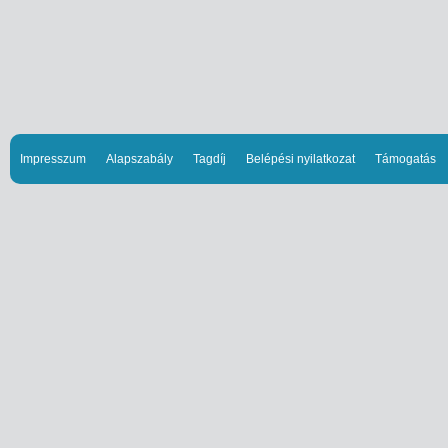
Impresszum
Alapszabály
Tagdíj
Belépési nyilatkozat
Támogatás