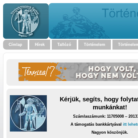
Címlap
Hírek
Tallózó
Történelem
Történele
Kérjük, segíts, hogy folyt
munkánkat!
Számlaszámunk: 11705008 – 2013
A támogatás bankkártyával
itt lehe
Nagyon köszönjük.