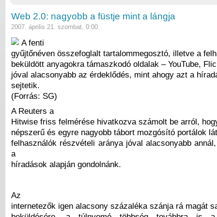
Web 2.0: nagyobb a füstje mint a lángja
2007. április 21. szombat, 0:00
A fenti
gyűjtőnéven összefoglalt tartalommegosztó, illetve a felh
beküldött anyagokra támaszkodó oldalak – YouTube, Flick
jóval alacsonyabb az érdeklődés, mint ahogy azt a híra
sejtetik.
(Forrás: SG)
A Reuters a
Hitwise friss felmérése hivatkozva számolt be arról, ho
népszerű és egyre nagyobb tábort mozgósító portálok lát
felhasználók részvételi aránya jóval alacsonyabb annál
a
híradások alapján gondolnánk.
Az
internetezők igen alacsony százaléka szánja rá magát sa
beküldésére, a túlnyomó többség továbbra is 