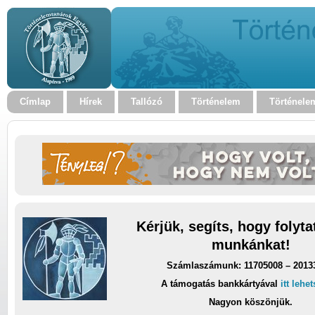
Címlap
Hírek
Tallózó
Történelem
Történele
Kérjük, segíts, hogy folyt
munkánkat!
Számlaszámunk: 11705008 – 2013
A támogatás bankkártyával
itt lehe
Nagyon köszönjük.