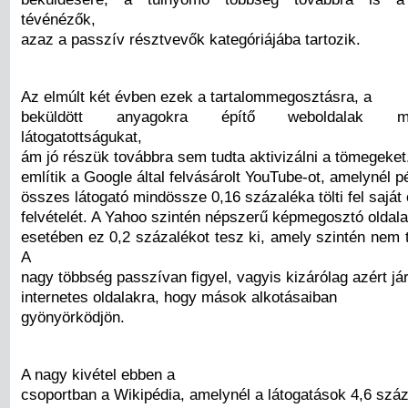
tévénézők,
azaz a passzív résztvevők kategóriájába tartozik.
Az elmúlt két évben ezek a tartalommegosztásra, a
beküldött anyagokra építő weboldalak meg
látogatottságukat,
ám jó részük továbbra sem tudta aktivizálni a tömegeket
említik a Google által felvásárolt YouTube-ot, amelynél p
összes látogató mindössze 0,16 százaléka tölti fel saját 
felvételét. A Yahoo szintén népszerű képmegosztó oldala,
esetében ez 0,2 százalékot tesz ki, amely szintén nem 
A
nagy többség passzívan figyel, vagyis kizárólag azért já
internetes oldalakra, hogy mások alkotásaiban
gyönyörködjön.
A nagy kivétel ebben a
csoportban a Wikipédia, amelynél a látogatások 4,6 szá