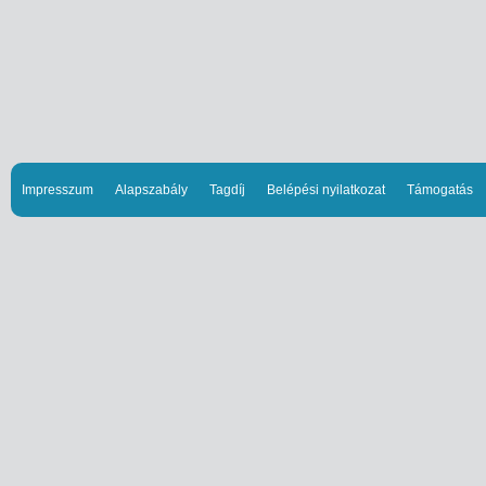
Impresszum
Alapszabály
Tagdíj
Belépési nyilatkozat
Támogatás