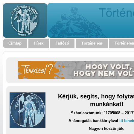
Címlap
Hírek
Tallózó
Történelem
Történele
Kérjük, segíts, hogy folyt
munkánkat!
Számlaszámunk: 11705008 – 2013
A támogatás bankkártyával
itt lehe
Nagyon köszönjük.