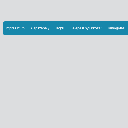
Impresszum
Alapszabály
Tagdíj
Belépési nyilatkozat
Támogatás