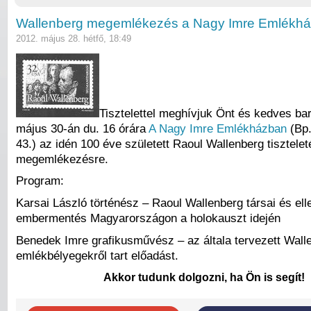
Wallenberg megemlékezés a Nagy Imre Emlékh
2012. május 28. hétfő, 18:49
Tisztelettel meghívjuk Önt és kedves bar
május 30-án du. 16 órára
A Nagy Imre Emlékházban
(Bp.
43.) az idén 100 éve született Raoul Wallenberg tisztelet
megemlékezésre.
Program:
Karsai László történész – Raoul Wallenberg társai és ell
embermentés Magyarországon a holokauszt idején
Benedek Imre grafikusművész – az általa tervezett Wall
emlékbélyegekről tart előadást.
Akkor tudunk dolgozni, ha Ön is segít!