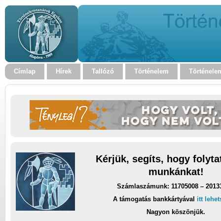
Címlap
Hírek
Tallózó
Történelem
Történele
Kérjük, segíts, hogy folyt
munkánkat!
Számlaszámunk: 11705008 – 2013
A támogatás bankkártyával
itt lehe
Nagyon köszönjük.