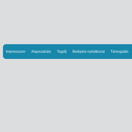
Impresszum
Alapszabály
Tagdíj
Belépési nyilatkozat
Támogatás