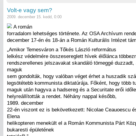
Volt-e vagy sem?
2009. december 15. kedd, 0:00
A román
forradalom lehetséges története. Az OSA Archívum ren
december 17-én és 18-án a Román Kulturális Intézet tá
„Amikor Temesváron a Tőkés László református
lelkész védelmére összesereglett hívek élőlánca többezr
rendszerellenes jelszavakat skandáló tömeggé duzzadt, 
maguk
sem gondolták, hogy valóban véget érhet a huszadik sz
legsötétebb kommunista diktatúrája. Főként, hogy több tu
maguk után hagyva a hadsereg és a Securitate erői idől
helyreállították a rendet. Néhány nappal később,
1989. december
22-én viszont ez is bekövetkezett: Nicolae Ceauoescu é
Elena
helikopteren menekült el a Román Kommunista Párt Közp
bukaresti épületének