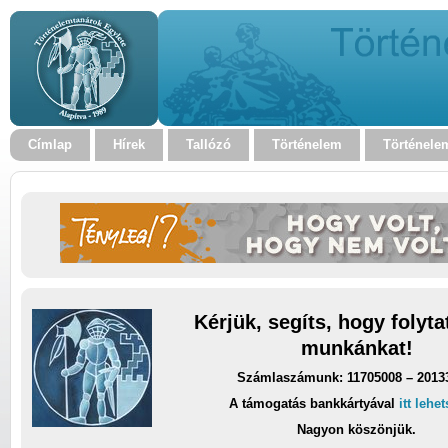
Címlap
Hírek
Tallózó
Történelem
Történele
Kérjük, segíts, hogy folyt
munkánkat!
Számlaszámunk: 11705008 – 2013
A támogatás bankkártyával
itt lehe
Nagyon köszönjük.