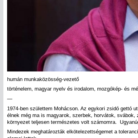
humán munkaközösség-vezető
történelem, magyar nyelv és irodalom, mozgókép- és médi
—
1974-ben születtem Mohácson. Az egykori zsidó gettó utcáj
élnek még ma is magyarok, szerbek, horvátok, svábok, zs
környezet teljesen természetes volt számomra. Ugyanúgy
Mindezek meghatározták elkötelezettségemet a toleranc