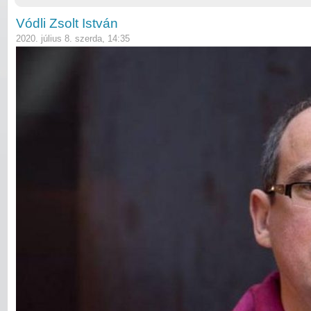
Vódli Zsolt István
2020. július 8. szerda, 14:35