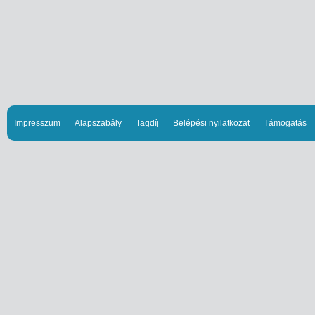
Impresszum
Alapszabály
Tagdíj
Belépési nyilatkozat
Támogatás