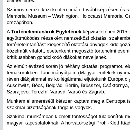
elemei lettek.
Számos nemzetközi konferencián, továbbképzésen és sz
Memorial Museum – Washington, Holocaust Memorial Cent
országában.
A
Történelemtanárok Egyletének
képviseletében 2015 ó
együttműködés részeként nemzetközi oktatási szakember
történelemtanítást kiegészítő oktatási anyagok kidolgoz
közelmúlt vitatott, esetenként megosztó történelmi esem
kritikusabban gondolkodó diákokat neveljenek.
Az elmúlt évtized során jó néhány oktatási programot, 
témakörökben. Tanulmányútjaim (Magyar emlékek nyom
révén diákjaimmal és kollégáimmal eljutottunk Európa oly
Auschwitz, Bécs, Belgrád, Berlin, Brüsszel, Csáktornya
Szarajevó, Terezín, Varasd, Varsó és Zágráb.
Munkám elismeréséül kétszer kaptam meg a Centropa tan
szakmai bizottságának tagja is vagyok.
Szakmai munkámban kiemelt fontosságot tulajdonítok még
magyar kapcsolatoknak. A horvátországi Profil-Klett Kiad