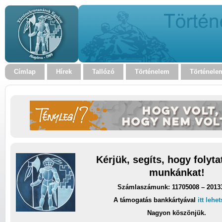
Címlap
Hírek
Tallózó
Történelem
Történele
Kérjük, segíts, hogy folyt
munkánkat!
Számlaszámunk: 11705008 – 2013
A támogatás bankkártyával
itt lehe
Nagyon köszönjük.