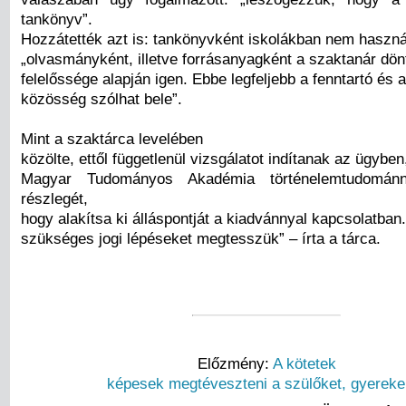
tankönyv”.
Hozzátették azt is: tankönyvként iskolákban nem haszná
„olvasmányként, illetve forrásanyagként a szaktanár dön
felelőssége alapján igen. Ebbe legfeljebb a fenntartó és a
közösség szólhat bele”.
Mint a szaktárca levelében
közölte, ettől függetlenül vizsgálatot indítanak az ügyben,
Magyar Tudományos Akadémia történelemtudománny
részlegét,
hogy alakítsa ki álláspontját a kiadvánnyal kapcsolatban.
szükséges jogi lépéseket megtesszük” – írta a tárca.
Előzmény:
A kötetek
képesek megtéveszteni a szülőket, gyereke