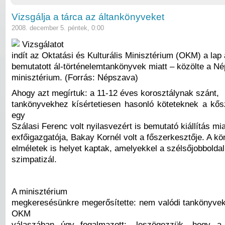
Vizsgálja a tárca az áltankönyveket
2008. december 5. péntek, 0:00
Vizsgálatot
indít az Oktatási és Kulturális Minisztérium (OKM) a lap á
bemutatott ál-történelemtankönyvek miatt – közölte a N
minisztérium. (Forrás: Népszava)
Ahogy azt megírtuk: a 11-12 éves korosztálynak szánt,
tankönyvekhez kísértetiesen hasonló köteteknek a k
egy
Szálasi Ferenc volt nyilasvezért is bemutató kiállítás miat
exfőigazgatója, Bakay Kornél volt a főszerkesztője. A k
elméletek is helyet kaptak, amelyekkel a szélsőjobboldal
szimpatizál.
A minisztérium
megkeresésünkre megerősítette: nem valódi tankönyvek
OKM
válaszában úgy fogalmazott: „leszögezzük, hogy 