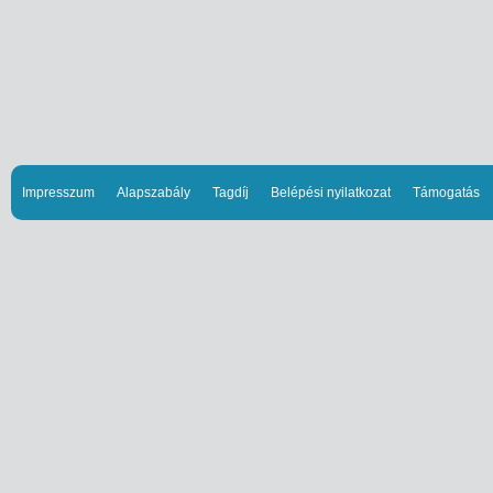
Impresszum
Alapszabály
Tagdíj
Belépési nyilatkozat
Támogatás