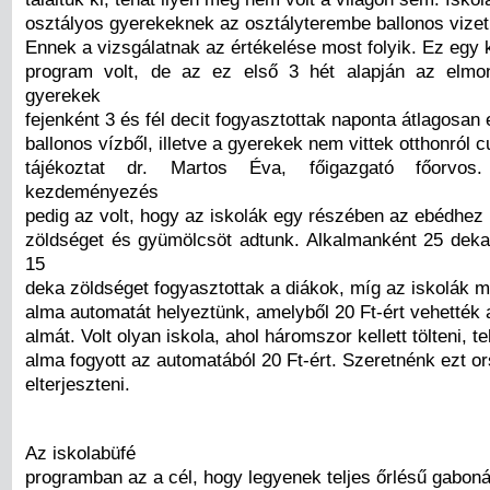
osztályos gyerekeknek az osztályterembe ballonos vizet 
Ennek a vizsgálatnak az értékelése most folyik. Ez egy
program volt, de az ez első 3 hét alapján az elmo
gyerekek
fejenként 3 és fél decit fogyasztottak naponta átlagosan 
ballonos vízből, illetve a gyerekek nem vittek otthonról c
tájékoztat dr. Martos Éva, főigazgató főorv
kezdeményezés
pedig az volt, hogy az iskolák egy részében az ebédhez
zöldséget és gyümölcsöt adtunk. Alkalmanként 25 dek
15
deka zöldséget fogyasztottak a diákok, míg az iskolák 
alma automatát helyeztünk, amelyből 20 Ft-ért vehették
almát. Volt olyan iskola, ahol háromszor kellett tölteni, t
alma fogyott az automatából 20 Ft-ért. Szeretnénk ezt o
elterjeszteni.
Az iskolabüfé
programban az a cél, hogy legyenek teljes őrlésű gaboná