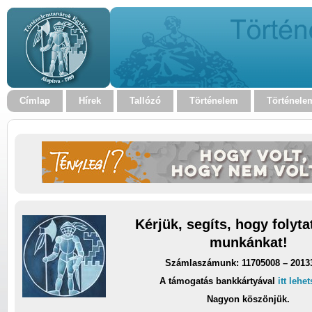
Címlap
Hírek
Tallózó
Történelem
Történele
Kérjük, segíts, hogy folyt
munkánkat!
Számlaszámunk: 11705008 – 2013
A támogatás bankkártyával
itt lehe
Nagyon köszönjük.