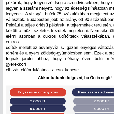
pékáruk, hogy legyen zöldség a szendvicsekben, hogy s
legyen a szalámi helyett, hogy az édesség kínálatban me
legyenek. A vizsgált büfék 75 százalékában megjelent 
választék. Budapesten jobb az arány, ott 90 százalékban
Például a teljes őrlésű pékáruk, a tejtermékek területén
között a müzli szeletek kezdtek megjelenni. Nem sikerült 
elérni azonban a cukros üdítőitalok választékában,
cukros
üdítők mellett az ásványvíz is. Igazán lényeges változ
történt és a nyers zöldség-gyümölcsben sem. Ezek a p
fognak járulni ahhoz, hogy néhány éven belül mé
gyerekkori
elhízás előfordulásának a csökkenése.
Akkor tudunk dolgozni, ha Ön is segít!