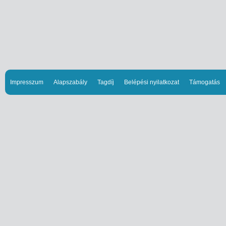
Impresszum
Alapszabály
Tagdíj
Belépési nyilatkozat
Támogatás