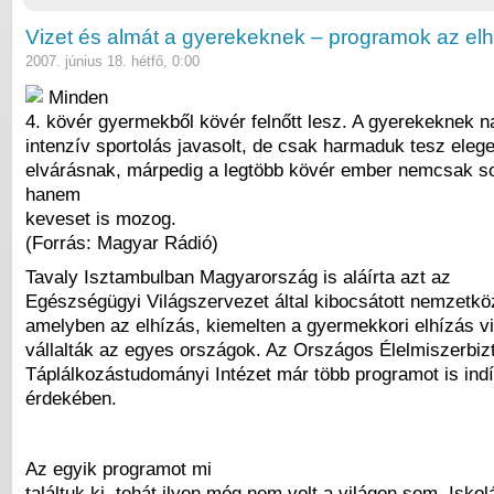
Vizet és almát a gyerekeknek – programok az elh
2007. június 18. hétfő, 0:00
Minden
4. kövér gyermekből kövér felnőtt lesz. A gyerekeknek n
intenzív sportolás javasolt, de csak harmaduk tesz eleg
elvárásnak, márpedig a legtöbb kövér ember nemcsak so
hanem
keveset is mozog.
(Forrás: Magyar Rádió)
Tavaly Isztambulban Magyarország is aláírta azt az
Egészségügyi Világszervezet által kibocsátott nemzetköz
amelyben az elhízás, kiemelten a gyermekkori elhízás v
vállalták az egyes országok. Az Országos Élelmiszerbiz
Táplálkozástudományi Intézet már több programot is indí
érdekében.
Az egyik programot mi
találtuk ki, tehát ilyen még nem volt a világon sem. Isko