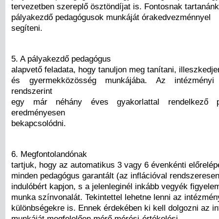
tervezetben szereplő ösztöndíjat is. Fontosnak tartanánk
pályakezdő pedagógusok munkáját órakedvezménnyel
segíteni.
5. A pályakezdő pedagógus
alapvető feladata, hogy tanuljon meg tanítani, illeszkedje
és gyermekközösség munkájába. Az intézményi f
rendszerint
egy már néhány éves gyakorlattal rendelkező 
eredményesen
bekapcsolódni.
6. Megfontolandónak
tartjuk, hogy az automatikus 3 vagy 6 évenkénti előrelép
minden pedagógus garantált (az inflációval rendszeresen
indulóbért kapjon, s a jelenleginél inkább vegyék figyel
munka színvonalát. Tekintettel lehetne lenni az intézmén
különbségekre is. Ennek érdekében ki kell dolgozni az 
munkáját megfelelően mérő mérési-értékelési