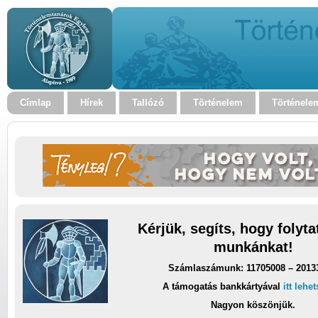
Címlap
Hírek
Tallózó
Történelem
Történele
Kérjük, segíts, hogy folyt
munkánkat!
Számlaszámunk: 11705008 – 2013
A támogatás bankkártyával
itt lehe
Nagyon köszönjük.