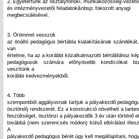
2. Egyetértünk az osztályfőnöki, munkaközösség-vezető
és intézményvezetői feladatok&nbsp; fokozott anyagi
megbecsülésével.
3. Örömmel vesszük
az önálló pedagógus bértábla kialakításának szándékát
van
értelme, ha az a korábbi közalkalmazotti bértáblához ké
pedagógusok számára előnyösebb kondíciókat bi
veszítünk a
korábbi kedvezményekből.
4. Több
szempontból aggályosnak tartjuk a pályakezdő pedagóg
ösztöndíj rendszerét. Ez a konstrukció növelheti a tantest
feszültséget, ösztönzi a pályakezdők 3 év után történő e
továbbá (nem szerencsés módon) külső elbírálást illesz
A
pályakezdő pedagógus bérét úgy kell megállapítani, hog