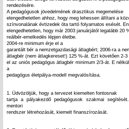
rendezésére.
A pedagógusok jövedelmének drasztikus megemelése
elengedhetetlen ahhoz, hogy meg lehessen állítani a köz
színvonalának évtizedek óta tartó folyamatos esését. E
elengedhetetlen, hogy már 2003 januárjától legalább 20 
reálbér-emelkedés lépjen életbe.
2004-re minimum érje el a
garantált bér a nemzetgazdasági átlagbért; 2006-ra a n
átlagbér (nem átlagkereset!) 125 %-át. Ezt követően 2-3 
el az uniós pedagógus átlagbér minimum 2/3-át. E nélkül
a
pedagógus életpálya-modell megvalósítása.
1. Üdvözöljük, hogy a tervezet kiemelten fontosnak
tartja a pályakezdő pedagógusok szakmai segítését
mentori
rendszer létrehozását, kiemelt finanszírozását.