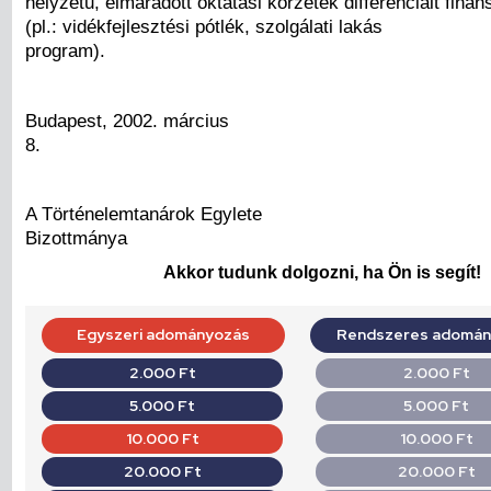
helyzetű, elmaradott oktatási körzetek differenciált fina
(pl.: vidékfejlesztési pótlék, szolgálati lakás
program).
Budapest, 2002. március
8.
A Történelemtanárok Egylete
Bizottmánya
Akkor tudunk dolgozni, ha Ön is segít!