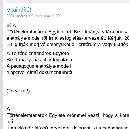
Vitaindító!
2002. március 9. szombat, 0:00
A
Történelemtanárok Egyletének Bizottmánya vitára bocsá
életpálya-modellről írt állásfoglalás-tervezetét. Kérjük, 20
10-ig írják meg véleményüket a Törifórumra vagy küldék 
A Történelemtanárok Egylete
Bizottmányának állásfoglalása
A pedagógus életpálya-modell
alapelvei című dokumentumról
(Tervezet!)
A
Történelemtanárok Egylete örömmel veszi, hogy a ko
idő
után először átfogó tervezetet dolgozott ki a pedagógus