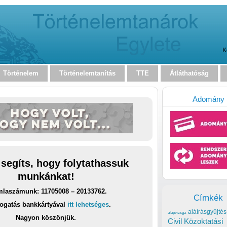
K
Történelem
Történelemtanítás
TTE
Átláthatóság
Adomány
 segíts, hogy folytathassuk
munkánkat!
laszámunk: 11705008 – 20133762.
Címkék
ogatás bankkártyával
itt lehetséges
.
aláírásgyűjtés
alapvizsga
Nagyon köszönjük.
Civil Közoktatási