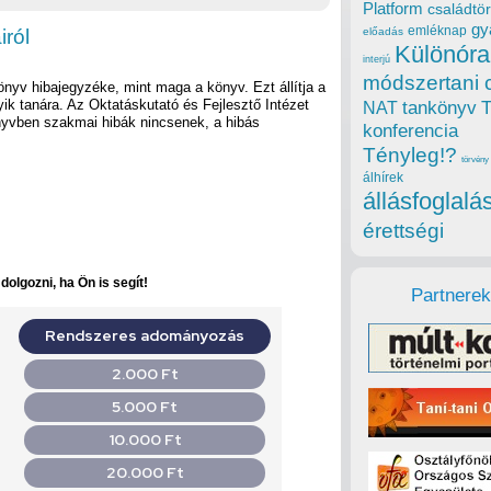
Platform
családtör
gy
emléknap
iról
előadás
Különóra
interjú
módszertani 
nyv hibajegyzéke, mint maga a könyv. Ezt állítja a
k tanára. Az Oktatáskutató és Fejlesztő Intézet
tankönyv
NAT
nyvben szakmai hibák nincsenek, a hibás
konferencia
Tényleg!?
törvény
álhírek
állásfoglalá
érettségi
olgozni, ha Ön is segít!
Partnerek