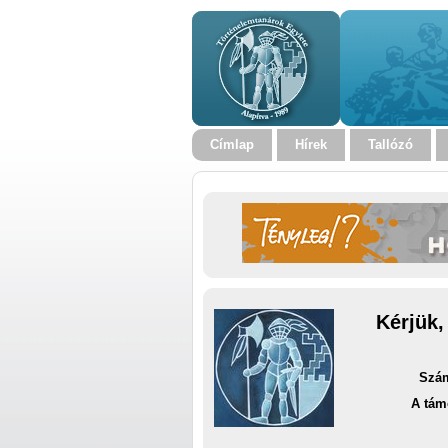
Címlap
Hírek
Tallózó
Kérjük,
Szám
A tám