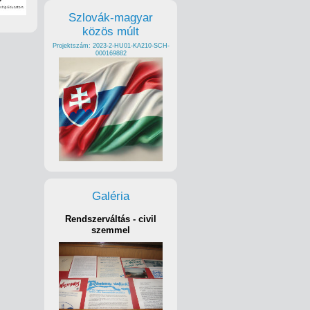
Szlovák-magyar
közös múlt
Projektszám: 2023-2-HU01-KA210-SCH-
000169882
Galéria
Rendszerváltás - civil
szemmel