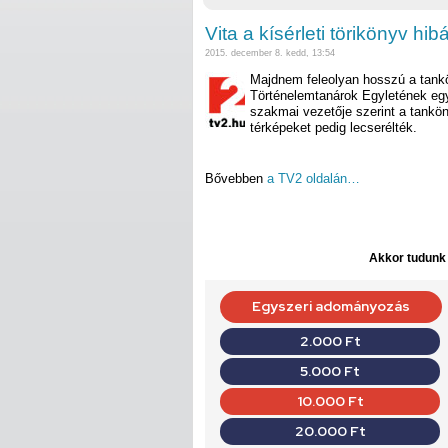
Vita a kísérleti törikönyv hibá
2015. december 8. kedd, 13:54
Majdnem feleolyan hosszú a tankö
Történelemtanárok Egyletének egyi
szakmai vezetője szerint a tankö
térképeket pedig lecserélték.
Bővebben
a TV2 oldalán…
Akkor tudunk d