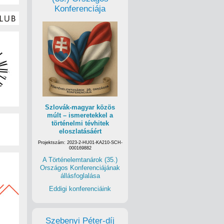
Konferenciája
Szlovák-magyar közös
múlt – ismeretekkel a
történelmi tévhitek
eloszlatásáért
Projektszám: 2023-2-HU01-KA210-SCH-
000169882
A Történelemtanárok (35.)
Országos Konferenciájának
állásfoglalása
Eddigi konferenciáink
Szebenyi Péter-díj