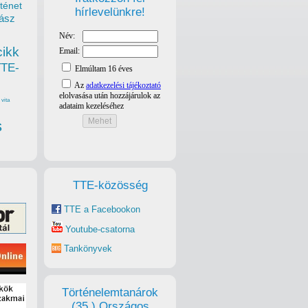
ténet
hírlevelünkre!
ász
cikk
TTE-
vita
s
TTE-közösség
TTE a Facebookon
Youtube-csatorna
Tankönyvek
Történelemtanárok
(35.) Országos