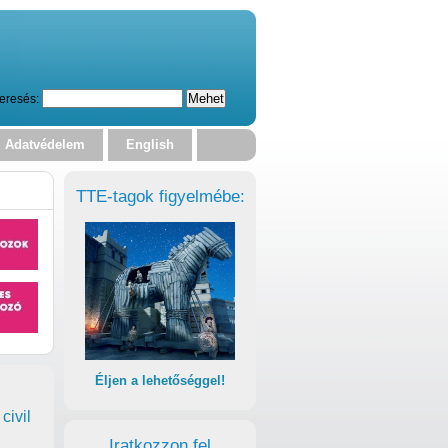
eresés:
Adatvédelem
English
TTE-tagok figyelmébe:
Éljen a lehetőséggel!
civil
Iratkozzon fel