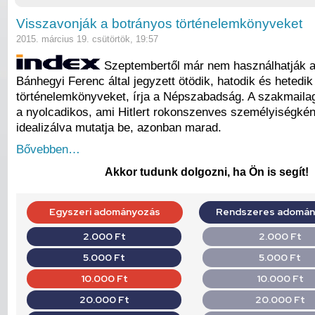
Visszavonják a botrányos történelemkönyveket
2015. március 19. csütörtök, 19:57
Szeptembertől már nem használhatják a
Bánhegyi Ferenc által jegyzett ötödik, hatodik és hetedi
történelemkönyveket, írja a Népszabadság. A szakmailag 
a nyolcadikos, ami Hitlert rokonszenves személyiségkén
idealizálva mutatja be, azonban marad.
Bővebben…
Akkor tudunk dolgozni, ha Ön is segít!