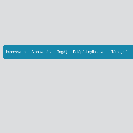
Impresszum
Alapszabály
Tagdíj
Belépési nyilatkozat
Támogatás