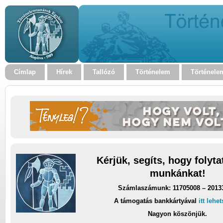
Címlap
Hírek
Tallózó
Történelem
Történele
Kérjük, segíts, hogy folyt
munkánkat!
Számlaszámunk: 11705008 – 2013
A támogatás bankkártyával
itt lehe
Nagyon köszönjük.