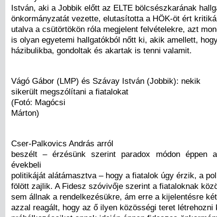
István, aki a Jobbik előtt az ELTE bölcsészkarának hallg
önkormányzatát vezette, elutasította a HÖK-öt ért kritik
utalva a csütörtökön róla megjelent felvételekre, azt mon
is olyan egyetemi hallgatókból nőtt ki, akik amellett, hogy
házibulikba, gondoltak és akartak is tenni valamit.
Vágó Gábor (LMP) és Szávay István (Jobbik): nekik
sikerült megszólítani a fiatalokat
(Fotó: Magócsi
Márton)
Cser-Palkovics András arról
beszélt – érzésünk szerint paradox módon éppen a
évekbeli
politikáját alátámasztva – hogy a fiatalok úgy érzik, a poli
fölött zajlik. A Fidesz szóvivője szerint a fiataloknak köz
sem állnak a rendelkezésükre, ám erre a kijelentésre két
azzal reagált, hogy az ő ilyen közösségi teret létrehozni