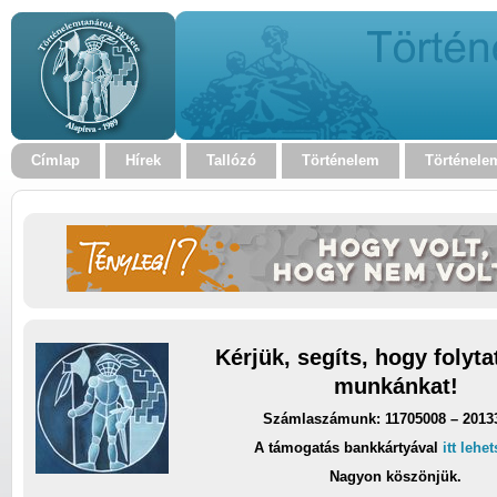
Címlap
Hírek
Tallózó
Történelem
Történele
Kérjük, segíts, hogy folyt
munkánkat!
Számlaszámunk: 11705008 – 2013
A támogatás bankkártyával
itt lehe
Nagyon köszönjük.