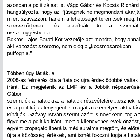
azonban a politizálást is. Vágó Gábor és Kocsis Richár
hangsúlyozta, hogy az ifjúságnak ne megmondani akarják
miért szavazzon, hanem a lehetőségét teremtsék meg,
szerveződjenek, és alakítsák ki a szimpátiá
összefüggésben a
Bokros Lajos Baráti Kör vezetője azt mondta, hogy annak
aki változást szeretne, nem elég a „kocsmasarokban
puffognia.”
Többen úgy látják, a
2008-as felmérés óta a fiatalok újra érdeklődőbbé váltak 
iránt. Ez megjelenik az LMP és a Jobbik népszerűsé
Gábor
szerint ők a fiatalokra, a fiatalok részvételére „tesznek f
és a politikájuk lényegéül is magát a személyes aktivitás
kínálják. Szávay István szerint azért is növekedni fog a f
figyelme a politika iránt, mert a kilencvenes évek önzést
egyént propagáló liberális médiauralma megtört, és előté
újra a közösségi értékek, ami ismét fokozni fogja a fiatal