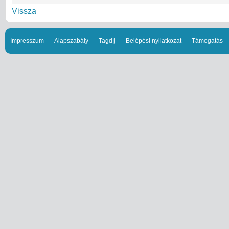
Vissza
Impresszum
Alapszabály
Tagdíj
Belépési nyilatkozat
Támogatás