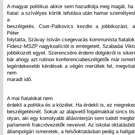
A magyar politikus akkor sem hazudtolja meg magát, ha
fiatal: a szívélyes körök lefutása után hamar személyes
a
beszélgetés. Cser-Palkovics kezdte a jobbikozást, 
Péter
folytatta, Szávay István csegevarás kommunista fiatalok
Fidesz-MSZP nagykoalíciót is emlegetett, Szabadai Vikto
jobbikozott egyet. Szerencsére érdemi dolgokról is sikerü
bár ahogy azt rutinos konferenciabeszélgetők már ismerh
legérdekesebb kérdések a végén merültek fel, megvita
nem
maradt idő.
A mai fiatalokat nem
érdekli a politika és a közélet. Ha érdekli is, ez megreke
beszélgetésnél. Sokuk az alapvető fogalmakkal sincs tis
olyan, aki egy komolyabb állásinterjún sem tudott megbi
parlamenti frakcióvezetők neveivel. Az iskolai oktatásbó
állampolgári ismeretek, a felsőoktatásban pedig a hallgat