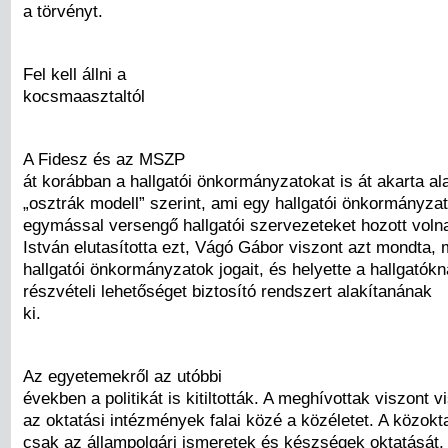
a törvényt.
Fel kell állni a
kocsmaasztaltól
A Fidesz és az MSZP
át korábban a hallgatói önkormányzatokat is át akarta ala
„osztrák modell” szerint, ami egy hallgatói önkormányzat
egymással versengő hallgatói szervezeteket hozott volna
István elutasította ezt, Vágó Gábor viszont azt mondta,
hallgatói önkormányzatok jogait, és helyette a hallgatók
részvételi lehetőséget biztosító rendszert alakítanának
ki.
Az egyetemekről az utóbbi
években a politikát is kitiltották. A meghívottak viszont 
az oktatási intézmények falai közé a közéletet. A közok
csak az állampolgári ismeretek és készségek oktatását