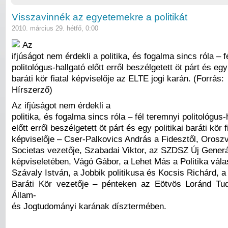
Visszavinnék az egyetemekre a politikát
2010. március 29. hétfő, 0:00
Az
ifjúságot nem érdekli a politika, és fogalma sincs róla – f
politológus-hallgató előtt erről beszélgetett öt párt és egy 
baráti kör fiatal képviselője az ELTE jogi karán. (Forrás:
Hírszerző)
Az ifjúságot nem érdekli a
politika, és fogalma sincs róla – fél teremnyi politológus-
előtt erről beszélgetett öt párt és egy politikai baráti kör f
képviselője – Cser-Palkovics András a Fidesztől, Oroszv
Societas vezetője, Szabadai Viktor, az SZDSZ Új Gener
képviseletében, Vágó Gábor, a Lehet Más a Politika vála
Szávaly István, a Jobbik politikusa és Kocsis Richárd, 
Baráti Kör vezetője – pénteken az Eötvös Loránd T
Állam-
és Jogtudományi karának dísztermében.