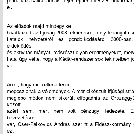
próbálkozásaikat annak idején éppen fideszes önkormán
el.
Az előadók majd mindegyike
hivatkozott az Ifjúság 2008 felmérésre, mely lehangoló k
fiatalok helyzetéről és gondolkodásáról 2008-ba
érdeklődés
és aktivitás hiányát, másrészt olyan eredményeket, mely
fiatal úgy vélte, hogy a Kádár-rendszer sok tekintetben j
volt.
Arról, hogy mit kellene tenni,
megoszlanak a vélemények. A már elkészült ifjúsági stra
meglepő módon nem sikerült elfogadnia az Országgyű
között
azért sem, mert nem volt pénzügyi fedezete. E
bevezetésre
vár, Cser-Palkovics András szerint a Fidesz-kormány e
ezt