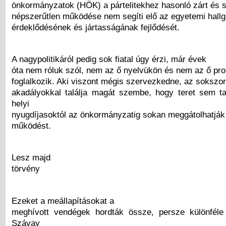
önkormányzatok (HÖK) a pártelitekhez hasonló zárt és
népszerűtlen működése nem segíti elő az egyetemi hallg
érdeklődésének és jártasságának fejlődését.
A nagypolitikáról pedig sok fiatal úgy érzi, már évek
óta nem róluk szól, nem az ő nyelvükön és nem az ő pr
foglalkozik. Aki viszont mégis szervezkedne, az sokszor
akadályokkal találja magát szembe, hogy teret sem t
helyi
nyugdíjasoktól az önkormányzatig sokan meggátolhatják
működést.
Lesz majd
törvény
Ezeket a meállapításokat a
meghívott vendégek hordták össze, persze különféle
Szávay