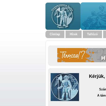
Címlap
Hírek
Tallózó
Kérjük,
Szám
A tám