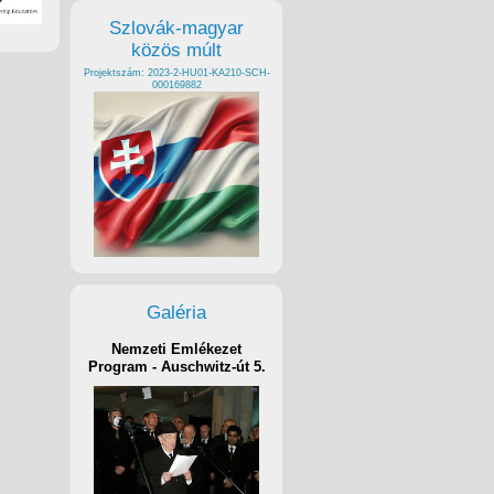
Szlovák-magyar
közös múlt
Projektszám: 2023-2-HU01-KA210-SCH-
000169882
Galéria
Nemzeti Emlékezet
Program - Auschwitz-út 5.