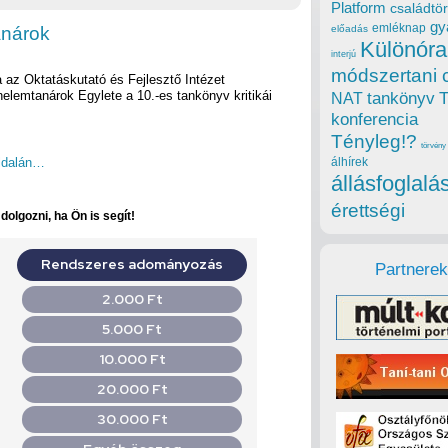
Platform
családtör
gy
emléknap
anárok
előadás
Különóra
interjú
módszertani 
 az Oktatáskutató és Fejlesztő Intézet
elemtanárok Egylete a 10.-es tankönyv kritikái
tankönyv
NAT
konferencia
Tényleg!?
törvény
ldalán…
álhírek
állásfoglalá
érettségi
olgozni, ha Ön is segít!
Partnerek