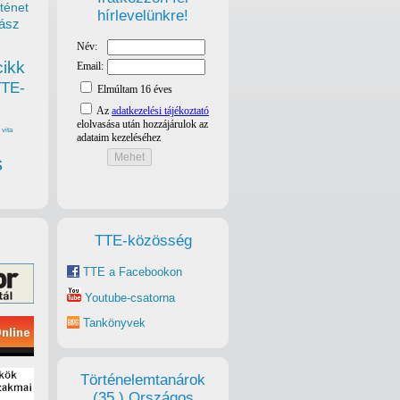
ténet
hírlevelünkre!
ász
cikk
TTE-
vita
s
TTE-közösség
TTE a Facebookon
Youtube-csatorna
Tankönyvek
Történelemtanárok
(35.) Országos