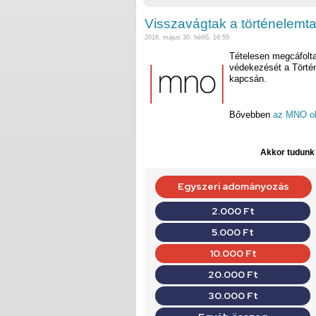
Visszavágtak a történelemt
2016. május 30. hétfő, 16:55
Tételesen megcáfolta
védekezését a Történ
kapcsán.
Bővebben
az MNO o
Akkor tudunk d