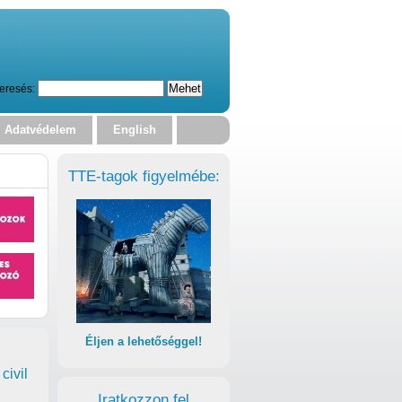
eresés:
Adatvédelem
English
TTE-tagok figyelmébe:
Éljen a lehetőséggel!
civil
Iratkozzon fel