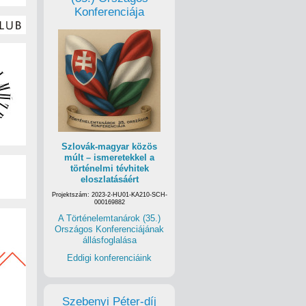
Konferenciája
Szlovák-magyar közös
múlt – ismeretekkel a
történelmi tévhitek
eloszlatásáért
Projektszám: 2023-2-HU01-KA210-SCH-
000169882
A Történelemtanárok (35.)
Országos Konferenciájának
állásfoglalása
Eddigi konferenciáink
Szebenyi Péter-díj