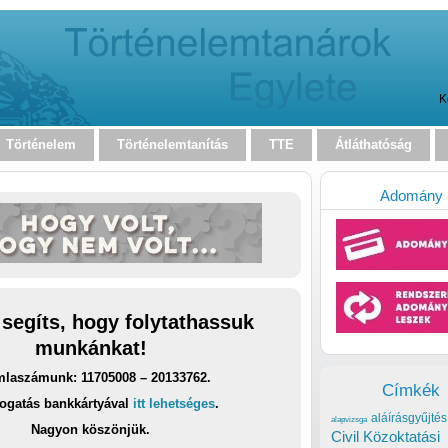
K
Történelem
Történelemtanítás
TTE
Átláthatóság
Adomány
 segíts, hogy folytathassuk
munkánkat!
laszámunk: 11705008 – 20133762.
Címkék
ogatás bankkártyával
itt lehetséges
.
aláírásgyűjtés
alapvizsga
Nagyon köszönjük.
Civil Közoktatási