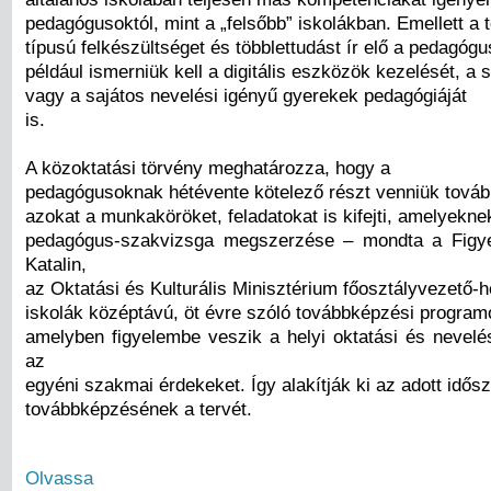
pedagógusoktól, mint a „felsőbb” iskolákban. Emellett a 
típusú felkészültséget és többlettudást ír elő a pedagóg
például ismerniük kell a digitális eszközök kezelését, a
vagy a sajátos nevelési igényű gyerekek pedagógiáját
is.
A közoktatási törvény meghatározza, hogy a
pedagógusoknak hétévente kötelező részt venniük tová
azokat a munkaköröket, feladatokat is kifejti, amelyeknek
pedagógus-szakvizsga megszerzése – mondta a Figye
Katalin,
az Oktatási és Kulturális Minisztérium főosztályvezető-h
iskolák középtávú, öt évre szóló továbbképzési program
amelyben figyelembe veszik a helyi oktatási és nevelé
az
egyéni szakmai érdekeket. Így alakítják ki az adott idős
továbbképzésének a tervét.
Olvassa