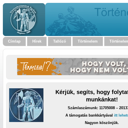
Címlap
Hírek
Tallózó
Történelem
Történele
Kérjük, segíts, hogy folyt
munkánkat!
Számlaszámunk: 11705008 – 2013
A támogatás bankkártyával
itt lehe
Nagyon köszönjük.