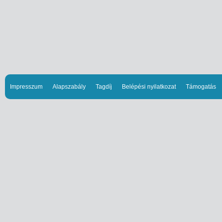
Impresszum
Alapszabály
Tagdíj
Belépési nyilatkozat
Támogatás