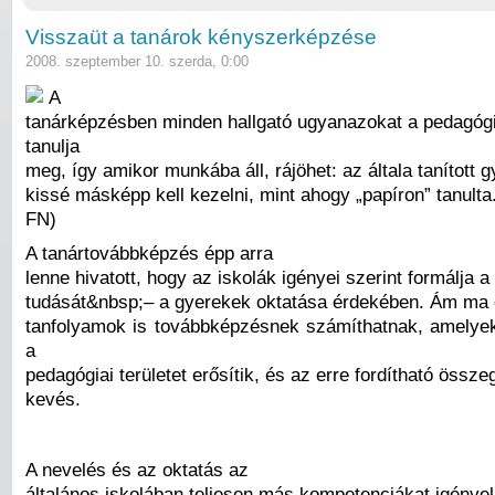
Visszaüt a tanárok kényszerképzése
2008. szeptember 10. szerda, 0:00
A
tanárképzésben minden hallgató ugyanazokat a pedagógi
tanulja
meg, így amikor munkába áll, rájöhet: az általa tanított 
kissé másképp kell kezelni, mint ahogy „papíron” tanulta.
FN)
A tanártovábbképzés épp arra
lenne hivatott, hogy az iskolák igényei szerint formálja a
tudását&nbsp;– a gyerekek oktatása érdekében. Ám ma 
tanfolyamok is továbbképzésnek számíthatnak, amelye
a
pedagógiai területet erősítik, és az erre fordítható összeg
kevés.
A nevelés és az oktatás az
általános iskolában teljesen más kompetenciákat igényel