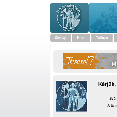
Címlap
Hírek
Tallózó
Kérjük,
Szám
A tám