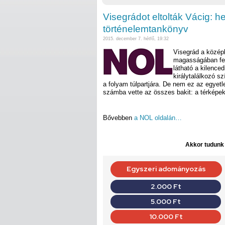
Visegrádot eltolták Vácig: h
történelemtankönyv
2015. december 7. hétfő, 19:32
Visegrád a közép
magasságában fek
látható a kilence
királytalálkozó s
a folyam túlpartjára. De nem ez az egyet
számba vette az összes bakit: a térképek
Bővebben
a NOL oldalán…
Akkor tudunk d