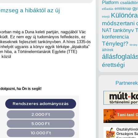
Platform
családtör
gy
emléknap
emzseg a hibáktól az új
előadás
Különóra
interjú
módszertani 
tankönyv
NAT
korban még a Duna keleti partján, nagyjából Vác
konferencia
üdt. Ez nem egy új tudományos felfedezés, ez
dikeseknek fejlesztett tankönyvben. A híres 1335-ös
Tényleg!?
törvény
zínhelyét ugyanis a könyv egyik térképe „átpakolta”
álhírek
len hiba, a Történelemtanárok Egylete (TTE)
állásfoglalá
 közül
érettségi
Partnerek
olgozni, ha Ön is segít!