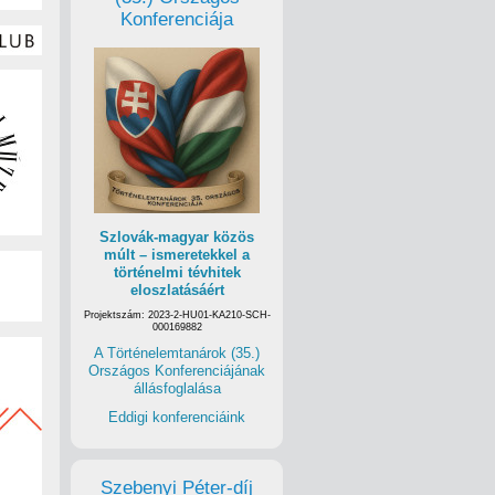
Konferenciája
Szlovák-magyar közös
múlt – ismeretekkel a
történelmi tévhitek
eloszlatásáért
Projektszám: 2023-2-HU01-KA210-SCH-
000169882
A Történelemtanárok (35.)
Országos Konferenciájának
állásfoglalása
Eddigi konferenciáink
Szebenyi Péter-díj