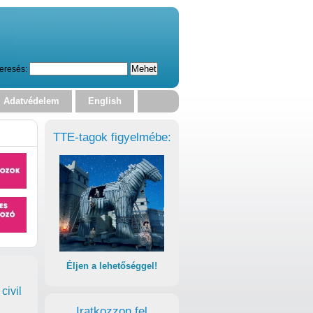
eresés:
Adatvédelem
English
TTE-tagok figyelmébe:
Éljen a lehetőséggel!
civil
Iratkozzon fel