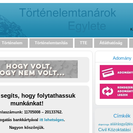
K
Történelem
Történelemtanítás
TTE
Átláthatóság
Adomány
 segíts, hogy folytathassuk
munkánkat!
laszámunk: 11705008 – 20133762.
Címkék
ogatás bankkártyával
itt lehetséges
.
aláírásgyűjtés
alapvizsga
Nagyon köszönjük.
Civil Közoktatási