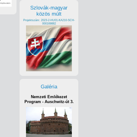
Szlovák-magyar
közös múlt
Projektszám: 2023-2-HU01-KA210-SCH-
000169882
Galéria
Nemzeti Emlékezet
Program - Auschwitz-út 3.