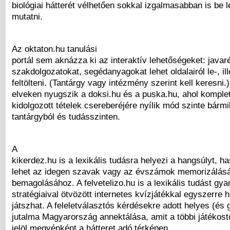
biológiai hátterét vélhetően sokkal izgalmasabban is be 
mutatni.
Az oktaton.hu tanulási
portál sem aknázza ki az interaktív lehetőségeket: javar
szakdolgozatokat, segédanyagokat lehet oldalairól le-, ill
feltölteni. (Tantárgy vagy intézmény szerint kell keresni.
elveken nyugszik a doksi.hu és a puska.hu, ahol komplet
kidolgozott tételek csereberéjére nyílik mód szinte bármi
tantárgyból és tudásszinten.
A
kikerdez.hu is a lexikális tudásra helyezi a hangsúlyt, h
lehet az idegen szavak vagy az évszámok memorizálásá
bemagolásához. A felvetelizo.hu is a lexikális tudást gyar
stratégiaival ötvözött internetes kvízjátékkal egyszerre 
játszhat. A feleletválasztós kérdésekre adott helyes (és
jutalma Magyarország annektálása, amit a többi játékostó
jelöl megyénként a hátteret adó térképen.