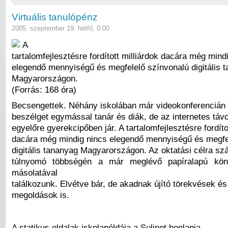
Virtuális tanulópénz
2005. szeptember 19. hétfő, 0:00
A
tartalomfejlesztésre fordított milliárdok dacára még mind
elegendő mennyiségű és megfelelő színvonalú digitális 
Magyarországon.
(Forrás: 168 óra)
Becsengettek. Néhány iskolában már videokonferencián
beszélget egymással tanár és diák, de az internetes táv
egyelőre gyerekcipőben jár. A tartalomfejlesztésre fordíto
dacára még mindig nincs elegendő mennyiségű és megfe
digitális tananyag Magyarországon. Az oktatási célra sz
túlnyomó többségén a már meglévő papíralapú kön
másolatával
találkozunk. Elvétve bár, de akadnak újító törekvések és
megoldások is.
A statikus oldalak iskolapéldája a Sulinet honlapja.