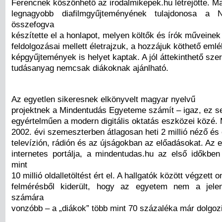
Ferencnek köszönhető az irodalmikepek.hu létrejötte. 
legnagyobb diafilmgyűjteményének tulajdonosa a 
összefogva
készítette el a honlapot, melyen költők és írók műveinek
feldolgozásai mellett életrajzuk, a hozzájuk köthető eml
képgyűjtemények is helyet kaptak. A jól áttekinthető szer
tudásanyag nemcsak diákoknak ajánlható.
Az egyetlen sikeresnek elkönyvelt magyar nyelvű
projektnek a Mindentudás Egyeteme számít – igaz, ez s
egyértelműen a modern digitális oktatás eszközei közé. 
2002. évi szemeszterben átlagosan heti 2 millió néző és
televízión, rádión és az újságokban az előadásokat. Az 
internetes portálja, a mindentudas.hu az első időkbe
mint
10 millió oldalletöltést ért el. A hallgatók között végzett o
felmérésből kiderült, hogy az egyetem nem a jelen
számára
vonzóbb – a „diákok” több mint 70 százaléka már dolgoz