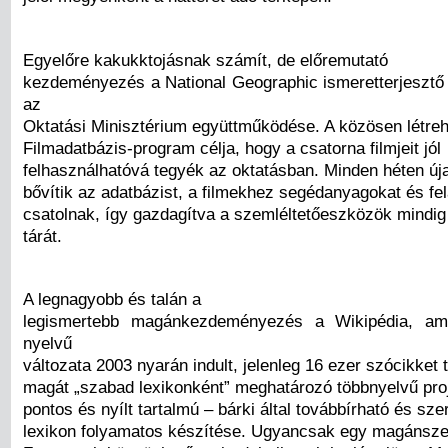
Egyelőre kakukktojásnak számít, de előremutató
kezdeményezés a National Geographic ismeretterjesztő 
az
Oktatási Minisztérium együttműködése. A közösen létreh
Filmadatbázis-program célja, hogy a csatorna filmjeit jól
felhasználhatóvá tegyék az oktatásban. Minden héten úja
bővítik az adatbázist, a filmekhez segédanyagokat és fel
csatolnak, így gazdagítva a szemléltetőeszközök mindi
tárát.
A legnagyobb és talán a
legismertebb magánkezdeményezés a Wikipédia, am
nyelvű
változata 2003 nyarán indult, jelenleg 16 ezer szócikket 
magát „szabad lexikonként” meghatározó többnyelvű proj
pontos és nyílt tartalmú – bárki által továbbírható és sz
lexikon folyamatos készítése. Ugyancsak egy magánsze