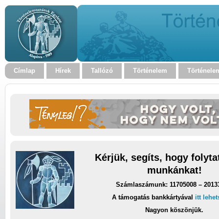
Címlap
Hírek
Tallózó
Történelem
Történele
Kérjük, segíts, hogy folyt
munkánkat!
Számlaszámunk: 11705008 – 2013
A támogatás bankkártyával
itt lehe
Nagyon köszönjük.