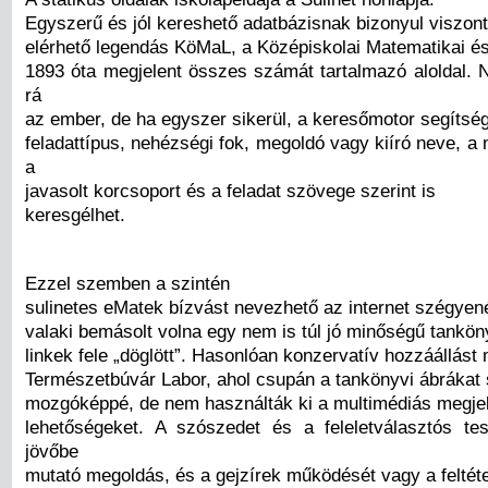
Egyszerű és jól kereshető adatbázisnak bizonyul viszont
elérhető legendás KöMaL, a Középiskolai Matematikai és
1893 óta megjelent összes számát tartalmazó aloldal.
rá
az ember, de ha egyszer sikerül, a keresőmotor segítsé
feladattípus, nehézségi fok, megoldó vagy kiíró neve, a
a
javasolt korcsoport és a feladat szövege szerint is
keresgélhet.
Ezzel szemben a szintén
sulinetes eMatek bízvást nevezhető az internet szégyen
valaki bemásolt volna egy nem is túl jó minőségű tankön
linkek fele „döglött”. Hasonlóan konzervatív hozzáállást 
Természetbúvár Labor, ahol csupán a tankönyvi ábrákat 
mozgóképpé, de nem használták ki a multimédiás megjel
lehetőségeket. A szószedet és a feleletválasztós t
jövőbe
mutató megoldás, és a gejzírek működését vagy a feltéte