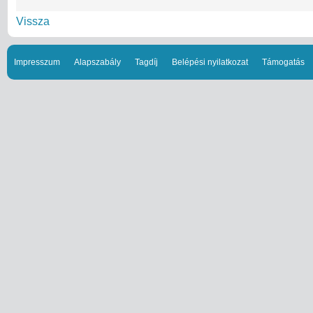
Vissza
Impresszum
Alapszabály
Tagdíj
Belépési nyilatkozat
Támogatás