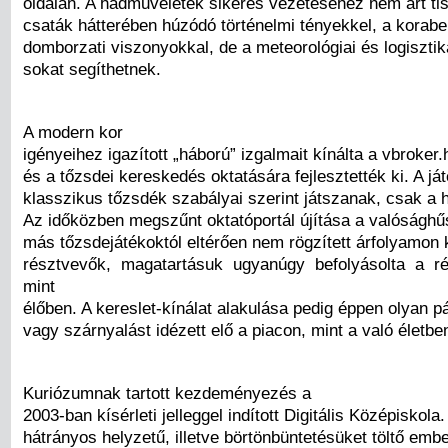
oldalán. A hadműveletek sikeres vezetéséhez nem árt tis
csaták hátterében húzódó történelmi tényekkel, a korabeli
domborzati viszonyokkal, de a meteorológiai és logisztik
sokat segíthetnek.
A modern kor
igényeihez igazított „háború” izgalmait kínálta a vbroker.
és a tőzsdei kereskedés oktatására fejlesztették ki. A já
klasszikus tőzsdék szabályai szerint játszanak, csak a h
Az időközben megszűnt oktatóportál újítása a valósághűs
más tőzsdejátékoktól eltérően nem rögzített árfolyamon
résztvevők, magatartásuk ugyanúgy befolyásolta a r
mint
élőben. A kereslet-kínálat alakulása pedig éppen olyan p
vagy szárnyalást idézett elő a piacon, mint a való életbe
Kuriózumnak tartott kezdeményezés a
2003-ban kísérleti jelleggel indított Digitális Középiskola. 
hátrányos helyzetű, illetve börtönbüntetésüket töltő emb