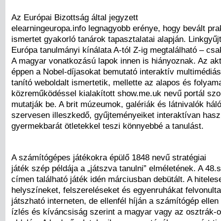
Az Európai Bizottság által jegyzett
elearningeuropa.info legnagyobb erénye, hogy bevált pra
ismertet gyakorló tanárok tapasztalatai alapján. Linkgy
Európa tanulmányi kínálata A-tól Z-ig megtalálható – csa
A magyar vonatkozású lapok innen is hiányoznak. Az akt
éppen a Nobel-díjasokat bemutató interaktív multimédiás
tanító weboldalt ismertetik, mellette az alapos és folya
közreműködéssel kialakított show.me.uk nevű portál szol
mutatják be. A brit múzeumok, galériák és látnivalók hál
szervesen illeszkedő, gyűjteményeiket interaktívan hasz
gyermekbarát ötletekkel teszi könnyebbé a tanulást.
A számítógépes játékokra épülő 1848 nevű stratégiai
játék szép példája a „játszva tanulni” elméletének. A 48.s
címen található játék idén márciusban debütált. A hiteles
helyszíneket, felszereléseket és egyenruhákat felvonult
játszható interneten, de ellenfél híján a számítógép ellen 
ízlés és kíváncsiság szerint a magyar vagy az osztrák-o