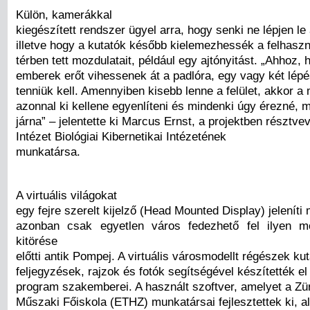
Külön, kamerákkal
kiegészített rendszer ügyel arra, hogy senki ne lépjen le
illetve hogy a kutatók később kielemezhessék a felhaszná
térben tett mozdulatait, például egy ajtónyitást. „Ahhoz, 
emberek erőt vihessenek át a padlóra, egy vagy két lépé
tenniük kell. Amennyiben kisebb lenne a felület, akkor 
azonnal ki kellene egyenlíteni és mindenki úgy érezné, m
járna” – jelentette ki Marcus Ernst, a projektben résztv
Intézet Biológiai Kibernetikai Intézetének
munkatársa.
A virtuális világokat
egy fejre szerelt kijelző (Head Mounted Display) jeleníti
azonban csak egyetlen város fedezhető fel ilyen 
kitörése
előtti antik Pompej. A virtuális városmodellt régészek kut
feljegyzések, rajzok és fotók segítségével készítették e
program szakemberei. A használt szoftver, amelyet a Zü
Műszaki Főiskola (ETHZ) munkatársai fejlesztettek ki, 