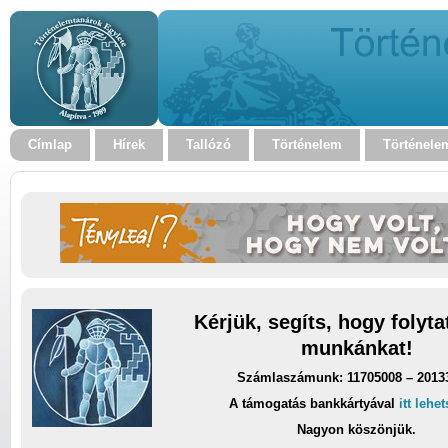
Címlap
Hírek
Tallózó
Történelem
Történele
Kérjük, segíts, hogy folyt
munkánkat!
Számlaszámunk: 11705008 – 2013
A támogatás bankkártyával
itt lehe
Nagyon köszönjük.