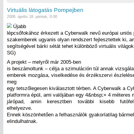
Virtuális látogatás Pompejben
2008. április 18. péntek, 0:00
Újabb
lépcsőfokához érkezett a Cyberwalk nevű európai uniós
szakemberek ugyanis olyan rendszert fejlesztettek ki, 
segítségével bárki sétát tehet különböző virtuális világo
SG)
A projekt – melyről már 2005-ben
is beszámoltunk – célja a szimuláción túl annak vizsgála
emberek mozgása, viselkedése és érzékszervi észlelése
meg
egy tetszőlegesen kiválasztott térben. A Cyberwalk a C
platformra épül, ami valójában egy 4&nbsp;× 4 méteres 
járópad, amin keresztben további kisebb futófel
elhelyezve.
Ennek köszönhetően a felhasználók gyakorlatilag bármel
elindulhatnak.