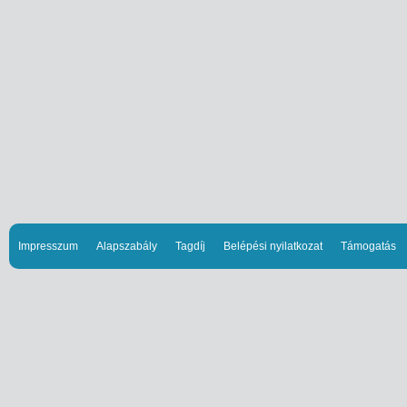
Impresszum
Alapszabály
Tagdíj
Belépési nyilatkozat
Támogatás