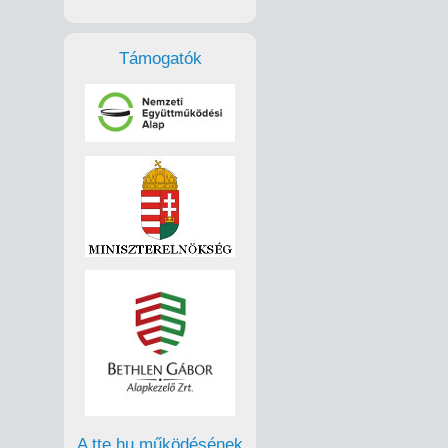
Támogatók
A tte.hu működésének