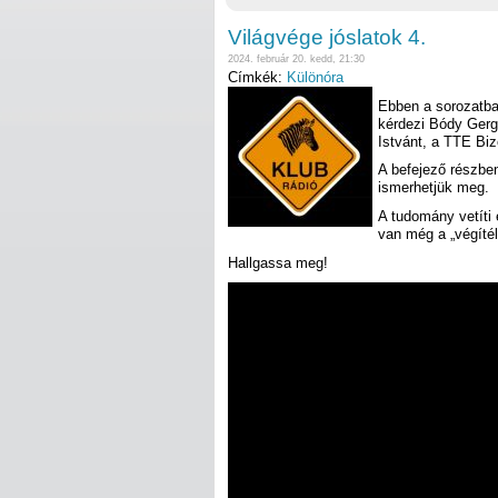
Világvége jóslatok 4.
2024. február 20. kedd, 21:30
Címkék:
Különóra
Ebben a sorozatban
kérdezi Bódy Gerg
Istvánt, a TTE Biz
A befejező részbe
ismerhetjük meg.
A tudomány vetíti 
van még a „végítél
Hallgassa meg!