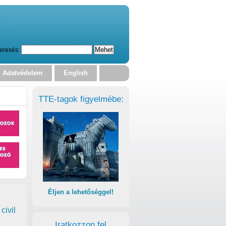
eresés:
Adatvédelem
English
TTE-tagok figyelmébe:
Éljen a lehetőséggel!
civil
Iratkozzon fel