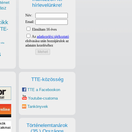
ténet
hírlevelünkre!
ász
cikk
TTE-
vita
s
TTE-közösség
TTE a Facebookon
Youtube-csatorna
Tankönyvek
Történelemtanárok
(35.) Országos