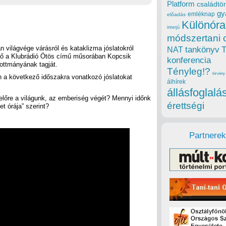
Platform
családtör
gy
emléknap
előadás
Különóra
interjú
módszertani 
 világvége várásról és kataklizma jóslatokról
tankönyv
NAT
ő a Klubrádió Ötös című műsorában Kopcsik
konferencia
ottmányának tagját.
Tényleg!?
törvény
n a következő időszakra vonatkozó jóslatokat
álhírek
állásfoglalá
előre a világunk, az emberiség végét? Mennyi időnk
érettségi
et órája” szerint?
Partnerek