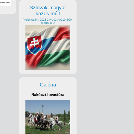
Szlovák-magyar
közös múlt
Projektszám: 2023-2-HU01-KA210-SCH-
000169882
Galéria
Rákóczi-lovastúra