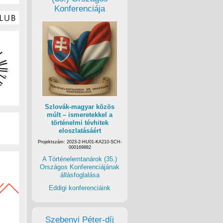
Konferenciája
Szlovák-magyar közös
múlt – ismeretekkel a
történelmi tévhitek
eloszlatásáért
Projektszám: 2023-2-HU01-KA210-SCH-
000169882
A Történelemtanárok (35.)
Országos Konferenciájának
állásfoglalása
Eddigi konferenciáink
Szebenyi Péter-díj