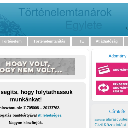
K
Történelem
Történelemtanítás
TTE
Átláthatóság
Adomány
 segíts, hogy folytathassuk
munkánkat!
laszámunk: 11705008 – 20133762.
Címkék
ogatás bankkártyával
itt lehetséges
.
aláírásgyűjtés
alapvizsga
Nagyon köszönjük.
Civil Közoktatási