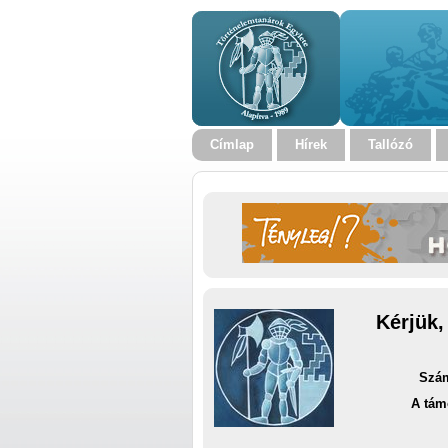
Címlap
Hírek
Tallózó
Kérjük,
Szám
A tám