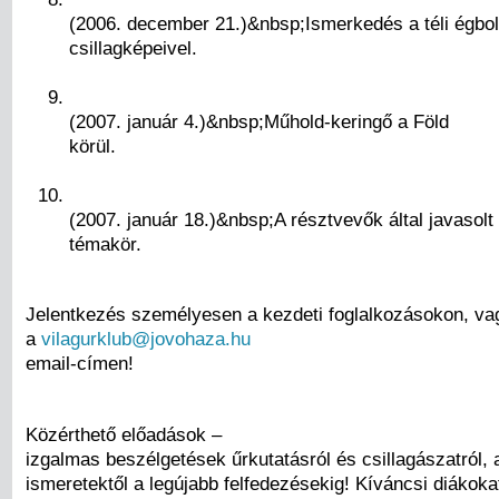
(2006. december 21.)&nbsp;Ismerkedés a téli égbol
csillagképeivel.
(2007. január 4.)&nbsp;Műhold-keringő a Föld
körül.
(2007. január 18.)&nbsp;A résztvevők által javasolt
témakör.
Jelentkezés személyesen a kezdeti foglalkozásokon, va
a
vilagurklub@jovohaza.hu
email-címen!
Közérthető előadások –
izgalmas beszélgetések űrkutatásról és csillagászatról, 
ismeretektől a legújabb felfedezésekig! Kíváncsi diákokat