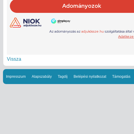
Vissza
Impresszum
Alapszabály
Tagdíj
Belépési nyilatkozat
Támogatás