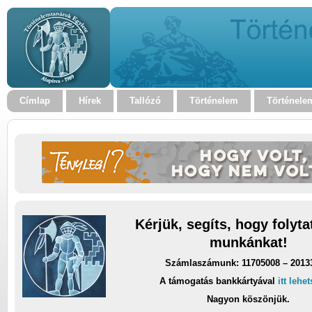
Címlap
Hírek
Tallózó
Történelem
Történele
Kérjük, segíts, hogy folyt
munkánkat!
Számlaszámunk: 11705008 – 2013
A támogatás bankkártyával
itt lehe
Nagyon köszönjük.