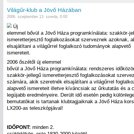
Világűr-klub a Jövő Házában
2006. szeptember 13. szerda, 0:00
Új
elemmel bővül a Jövő Háza programkínálata: szakkör-je
ismeretterjesztő foglalkozásokat szerveznek azoknak, a
elsajátítani a világűrrel foglalkozó tudományok alapvető
ismereteit.
2006 őszétől új elemmel
bővül a Jövő Háza programkínálata: rendszeres időközö
szakkör-jellegű ismeretterjesztő foglalkozásokat szerv
számára, akik szeretnék elsajátítani a világűrrel foglal
alapvető ismereteit illetve kíváncsiak az űrkutatás és a 
legújabb eredményeire. Derült idő esetén pedig különle
bemutatókat is tartanak klubtagjaiknak a Jövő Háza kor
LX200-as teleszkópjával!
IDŐPONT:
minden 2.
csütörtökön, este 1830-2000 között!