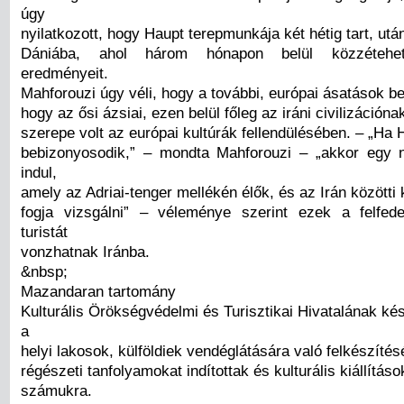
úgy
nyilatkozott, hogy Haupt terepmunkája két hétig tart, utá
Dániába, ahol három hónapon belül közzétehet
eredményeit.
Mahforouzi úgy véli, hogy a további, európai ásatások be
hogy az ősi ázsiai, ezen belül főleg az iráni civilizációna
szerepe volt az európai kultúrák fellendülésében. – „Ha 
bebizonyosodik,” – mondta Mahforouzi – „akkor egy 
indul,
amely az Adriai-tenger mellékén élők, és az Irán közötti
fogja vizsgálni” – véleménye szerint ezek a felfe
turistát
vonzhatnak Iránba.
&nbsp;
Mazandaran tartomány
Kulturális Örökségvédelmi és Turisztikai Hivatalának ké
a
helyi lakosok, külföldiek vendéglátására való felkészítés
régészeti tanfolyamokat indítottak és kulturális kiállításo
számukra.