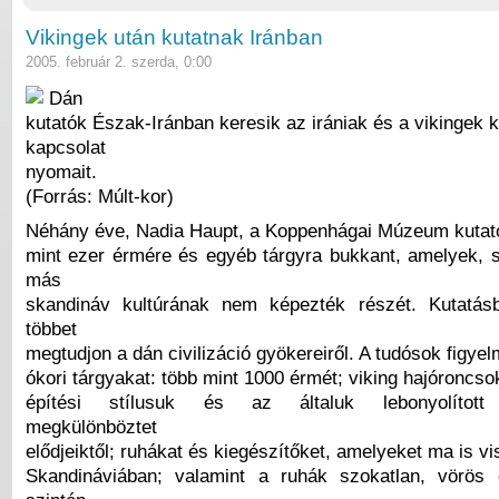
Vikingek után kutatnak Iránban
2005. február 2. szerda, 0:00
Dán
kutatók Észak-Iránban keresik az irániak és a vikingek k
kapcsolat
nyomait.
(Forrás: Múlt-kor)
Néhány éve, Nadia Haupt, a Koppenhágai Múzeum kutató
mint ezer érmére és egyéb tárgyra bukkant, amelyek,
más
skandináv kultúrának nem képezték részét. Kutatásb
többet
megtudjon a dán civilizáció gyökereiről. A tudósok figyelm
ókori tárgyakat: több mint 1000 érmét; viking hajóroncso
építési stílusuk és az általuk lebonyolított
megkülönböztet
elődjeiktől; ruhákat és kiegészítőket, amelyeket ma is vi
Skandináviában; valamint a ruhák szokatlan, vörös 