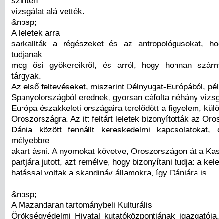
szintén
vizsgálat alá vették.
&nbsp;
A leletek arra
sarkallták a régészeket és az antropológusokat, h
tudjanak
meg ősi gyökereikről, és arról, hogy honnan szá
tárgyak.
Az első feltevéseket, miszerint Délnyugat-Európából, pél
Spanyolországból erednek, gyorsan cáfolta néhány vizsg
Európa északkeleti országaira terelődött a figyelem, kül
Oroszországra. Az itt feltárt leletek bizonyították az Or
Dánia között fennállt kereskedelmi kapcsolatokat
mélyebbre
akart ásni. A nyomokat követve, Oroszországon át a Kasz
partjára jutott, azt remélve, hogy bizonyítani tudja: a kele
hatással voltak a skandináv államokra, így Dániára is.
&nbsp;
A Mazandaran tartománybeli Kulturális
Örökségvédelmi Hivatal kutatóközpontjának igazgatója,