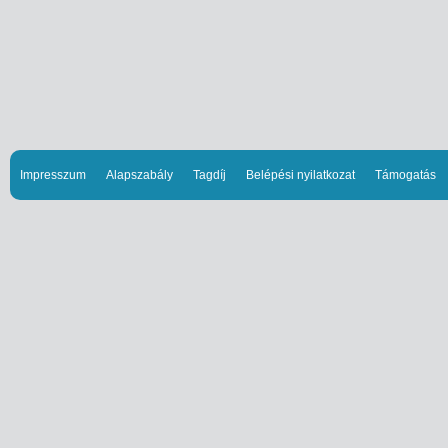
Impresszum
Alapszabály
Tagdíj
Belépési nyilatkozat
Támogatás