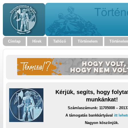
Címlap
Hírek
Tallózó
Történelem
Történele
Kérjük, segíts, hogy folyt
munkánkat!
Számlaszámunk: 11705008 – 2013
A támogatás bankkártyával
itt lehe
Nagyon köszönjük.