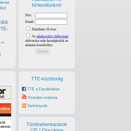
ténet
hírlevelünkre!
ász
cikk
TTE-
vita
s
TTE-közösség
TTE a Facebookon
Youtube-csatorna
Tankönyvek
Történelemtanárok
(35.) Országos