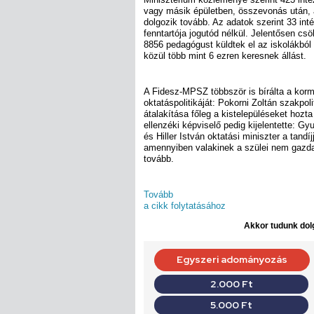
vagy másik épületben, összevonás után, a
dolgozik tovább. Az adatok szerint 33 in
fenntartója jogutód nélkül. Jelentősen c
8856 pedagógust küldtek el az iskolákból 
közül több mint 6 ezren keresnek állást.
A Fidesz-MPSZ többször is bírálta a kor
oktatáspolitikáját: Pokorni Zoltán szakpoli
átalakítása főleg a kistelepüléseket hozt
ellenzéki képviselő pedig kijelentette: G
és Hiller István oktatási miniszter a tandí
amennyiben valakinek a szülei nem gazda
tovább.
Tovább
a cikk folytatásához
Akkor tudunk dolg