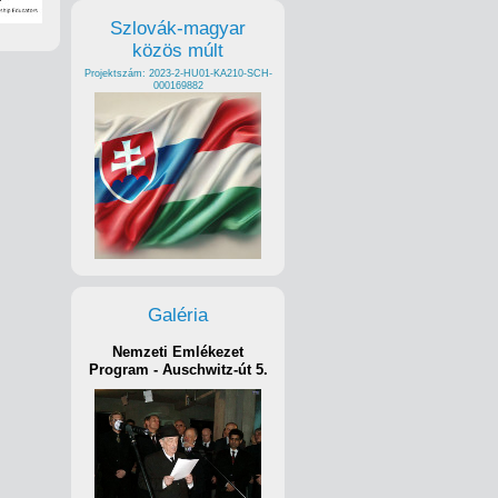
Szlovák-magyar
közös múlt
Projektszám: 2023-2-HU01-KA210-SCH-
000169882
Galéria
Nemzeti Emlékezet
Program - Auschwitz-út 5.