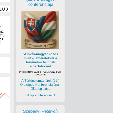
Konferenciája
Szlovák-magyar közös
múlt – ismeretekkel a
történelmi tévhitek
eloszlatásáért
Projektszám: 2023-2-HU01-KA210-SCH-
000169882
A Történelemtanárok (35.)
Országos Konferenciájának
állásfoglalása
Eddigi konferenciáink
Szebenyi Péter-díj