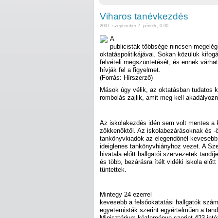
Viharos tanévkezdés
2007. szeptember 7. péntek, 0:00
A
publicisták többsége nincsen megelé
oktatáspolitikájával. Sokan közülük kifog
felvételi megszüntetését, és ennek várha
hívják fel a figyelmet.
(Forrás: Hírszerző)
Mások úgy vélik, az oktatásban tudatos 
rombolás zajlik, amit meg kell akadályozn
Az iskolakezdés idén sem volt mentes a 
zökkenőktől. Az iskolabezárásoknak és 
tankönyvkiadók az elegendőnél kevesebb
ideiglenes tankönyvhiányhoz vezet. A S
hivatala előtt hallgatói szervezetek tandíj
és több, bezárásra ítélt vidéki iskola előtt
tüntettek.
Mintegy 24 ezerrel
kevesebb a felsőokatatási hallgatók száma
egyetemisták szerint egyértelműen a tan
Minisztérium közleménye szerint 423 int