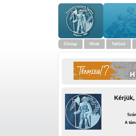
Címlap
Hírek
Tallózó
Kérjük,
Szám
A tám