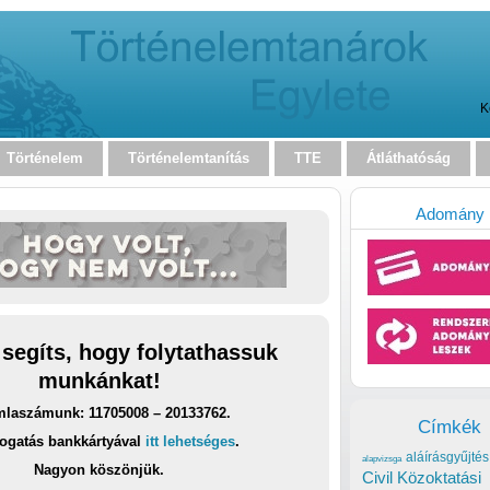
K
Történelem
Történelemtanítás
TTE
Átláthatóság
Adomány
 segíts, hogy folytathassuk
munkánkat!
laszámunk: 11705008 – 20133762.
Címkék
ogatás bankkártyával
itt lehetséges
.
aláírásgyűjtés
alapvizsga
Nagyon köszönjük.
Civil Közoktatási