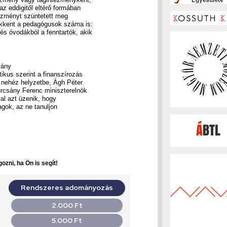
z eddigitől eltérő formában
tézményt szüntetett meg
sökkent a pedagógusok száma is:
és óvodákból a fenntartók, akik
mány
tikus szerint a finanszírozás
a nehéz helyzetbe, Ágh Péter
yurcsány Ferenc miniszterelnök
jjal azt üzenik, hogy
gok, az ne tanuljon
ozni, ha Ön is segít!