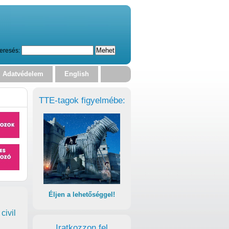
eresés:
Adatvédelem
English
TTE-tagok figyelmébe:
Éljen a lehetőséggel!
civil
Iratkozzon fel