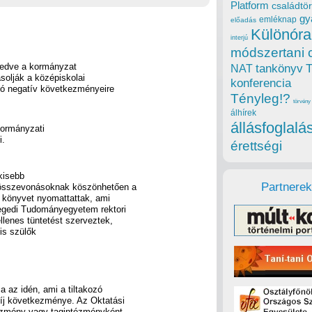
Platform
családtör
gy
emléknap
előadás
Különóra
interjú
módszertani 
gedve a kormányzat
tankönyv
NAT
ásolják a középiskolai
konferencia
tó negatív következményeire
Tényleg!?
törvény
álhírek
állásfoglalá
kormányzati
i.
érettségi
kisebb
Partnerek
-összevonásoknak köszönhetően a
 könyvet nyomattattak, ami
zegedi Tudományegyetem rektori
ellenes tüntetést szerveztek,
 is szülők
 az idén, ami a tiltakozó
díj következménye. Az Oktatási
ézmény vagy tagintézményként,